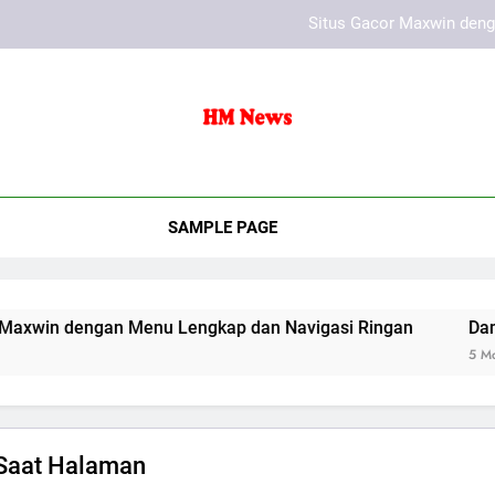
Situs Gacor Maxwin deng
Dampak Positif Media Teknolo
Sistem Integrasi Data pada Platform Lebah4D: Fondasi Infrast
 News
Solusi Akses LAE138 Link Alte
erita Dan Update Terkini Dari India Dan Seluruh Dunia Hanya
Situs Gacor Maxwin deng
SAMPLE PAGE
Dampak Positif Media Teknolo
Sistem Integrasi Data pada Platform Lebah4D: Fondasi Infrast
an Menu Lengkap dan Navigasi Ringan
Dampak Positif M
5 Months Ago
 Saat Halaman