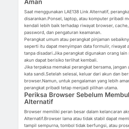
Aman
Saat menggunakan LAE138 Link Alternatif, perangka
disarankan.Ponsel, laptop, atau komputer pribadi
kendali lebih baik terhadap riwayat browser, cach
password, dan pengaturan keamanan.
Perangkat umum atau perangkat pinjaman sebaiknya
seperti itu dapat menyimpan data formulir, riwayat
tanpa disadari.Jika perangkat digunakan orang lain
akun dapat berisiko terlihat kembali.
Jika terpaksa memakai perangkat bersama, jangan a
kata sandi.Setelah selesai, keluar dari akun dan be
browser.Namun, untuk pengalaman yang lebih ama
perangkat pribadi tetap menjadi pilihan utama.
Periksa Browser Sebelum Membuk
Alternatif
Browser memiliki peran besar dalam kelancaran ak
Alternatif.Browser lama atau tidak stabil dapat me
tampil sempurna, tombol tidak berfungsi, atau prose