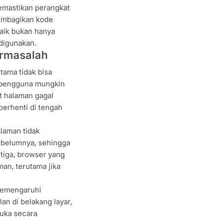
emastikan perangkat
membagikan kode
baik bukan hanya
 digunakan.
rmasalah
ama tidak bisa
t pengguna mungkin
t halaman gagal
berhenti di tengah
laman tidak
ebelumnya, sehingga
tiga, browser yang
an, terutama jika
 memengaruhi
an di belakang layar,
buka secara