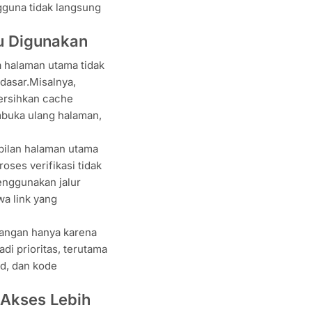
una tidak langsung
lu Digunakan
a halaman utama tidak
dasar.Misalnya,
ersihkan cache
buka ulang halaman,
ampilan halaman utama
oses verifikasi tidak
nggunakan jalur
a link yang
rangan hanya karena
di prioritas, terutama
d, dan kode
 Akses Lebih