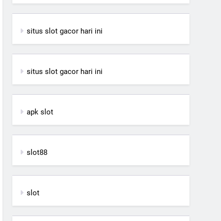
situs slot gacor hari ini
situs slot gacor hari ini
apk slot
slot88
slot