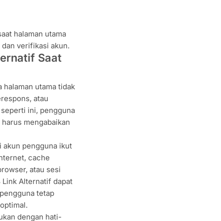
 saat halaman utama
an verifikasi akun.
rnatif Saat
ka halaman utama tidak
erespons, atau
seperti ini, pengguna
a harus mengabaikan
i akun pengguna ikut
internet, cache
browser, atau sesi
Link Alternatif dapat
 pengguna tetap
optimal.
kukan dengan hati-