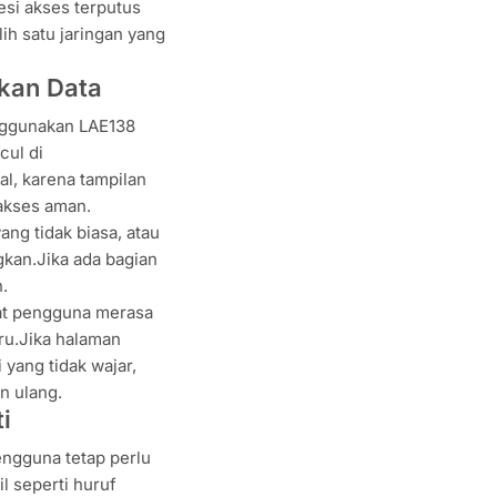
esi akses terputus
ih satu jaringan yang
kan Data
enggunakan LAE138
cul di
l, karena tampilan
akses aman.
ang tidak biasa, atau
gkan.Jika ada bagian
.
uat pengguna merasa
ru.Jika halaman
yang tidak wajar,
n ulang.
i
pengguna tetap perlu
l seperti huruf