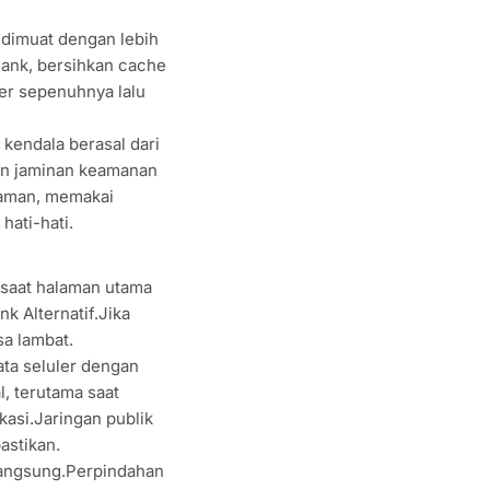
 dimuat dengan lebih
lank, bersihkan cache
ser sepenuhnya lalu
kendala berasal dari
an jaminan keamanan
laman, memakai
hati-hati.
g saat halaman utama
k Alternatif.Jika
sa lambat.
ata seluler dengan
l, terutama saat
asi.Jaringan publik
pastikan.
rlangsung.Perpindahan