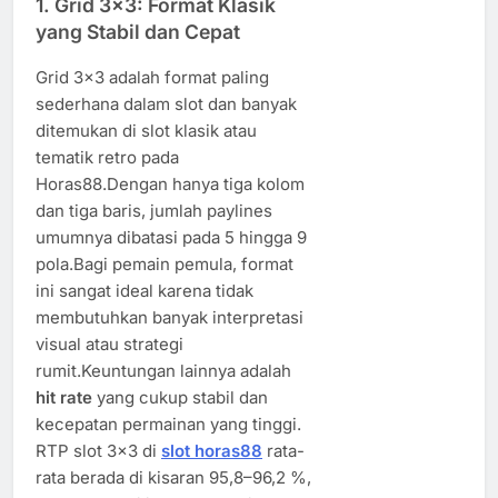
1. Grid 3×3: Format Klasik
yang Stabil dan Cepat
Grid 3×3 adalah format paling
sederhana dalam slot dan banyak
ditemukan di slot klasik atau
tematik retro pada
Horas88.Dengan hanya tiga kolom
dan tiga baris, jumlah paylines
umumnya dibatasi pada 5 hingga 9
pola.Bagi pemain pemula, format
ini sangat ideal karena tidak
membutuhkan banyak interpretasi
visual atau strategi
rumit.Keuntungan lainnya adalah
hit rate
yang cukup stabil dan
kecepatan permainan yang tinggi.
RTP slot 3×3 di
slot horas88
rata-
rata berada di kisaran 95,8–96,2 %,