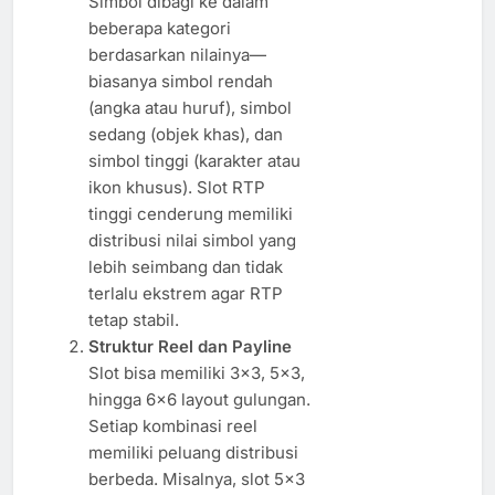
Simbol dibagi ke dalam
beberapa kategori
berdasarkan nilainya—
biasanya simbol rendah
(angka atau huruf), simbol
sedang (objek khas), dan
simbol tinggi (karakter atau
ikon khusus). Slot RTP
tinggi cenderung memiliki
distribusi nilai simbol yang
lebih seimbang dan tidak
terlalu ekstrem agar RTP
tetap stabil.
Struktur Reel dan Payline
Slot bisa memiliki 3×3, 5×3,
hingga 6×6 layout gulungan.
Setiap kombinasi reel
memiliki peluang distribusi
berbeda. Misalnya, slot 5×3