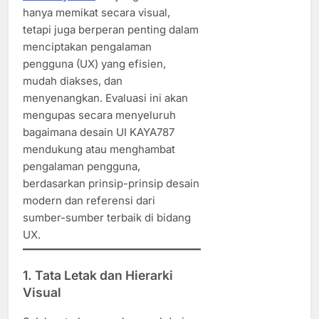
hanya memikat secara visual,
tetapi juga berperan penting dalam
menciptakan pengalaman
pengguna (UX) yang efisien,
mudah diakses, dan
menyenangkan. Evaluasi ini akan
mengupas secara menyeluruh
bagaimana desain UI KAYA787
mendukung atau menghambat
pengalaman pengguna,
berdasarkan prinsip-prinsip desain
modern dan referensi dari
sumber-sumber terbaik di bidang
UX.
1.
Tata Letak dan Hierarki
Visual