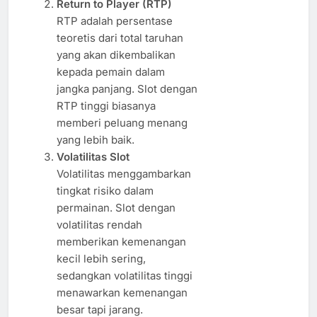
Return to Player (RTP)
RTP adalah persentase
teoretis dari total taruhan
yang akan dikembalikan
kepada pemain dalam
jangka panjang. Slot dengan
RTP tinggi biasanya
memberi peluang menang
yang lebih baik.
Volatilitas Slot
Volatilitas menggambarkan
tingkat risiko dalam
permainan. Slot dengan
volatilitas rendah
memberikan kemenangan
kecil lebih sering,
sedangkan volatilitas tinggi
menawarkan kemenangan
besar tapi jarang.