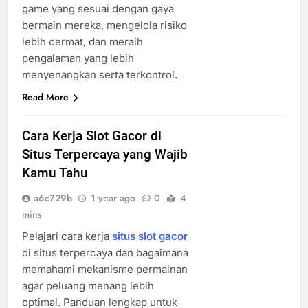
game yang sesuai dengan gaya
bermain mereka, mengelola risiko
lebih cermat, dan meraih
pengalaman yang lebih
menyenangkan serta terkontrol.
Read More
Cara Kerja Slot Gacor di
Situs Terpercaya yang Wajib
Kamu Tahu
a6c729b
1 year ago
0
4
mins
Pelajari cara kerja
situs slot gacor
di situs terpercaya dan bagaimana
memahami mekanisme permainan
agar peluang menang lebih
optimal. Panduan lengkap untuk