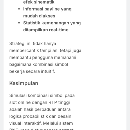
efek sinematik
Informasi payline yang
mudah diakses
Statistik kemenangan yang
ditampilkan real-time
Strategi ini tidak hanya
mempercantik tampilan, tetapi juga
membantu pengguna memahami
bagaimana kombinasi simbol
bekerja secara intuitif.
Kesimpulan
Simulasi kombinasi simbol pada
slot online dengan RTP tinggi
adalah hasil perpaduan antara
logika probabilistik dan desain
visual interaktif. Melalui sistem