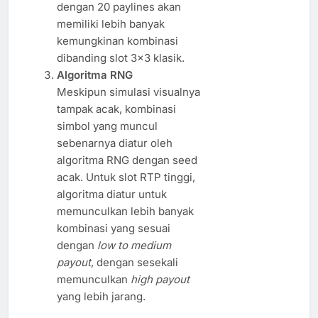
dengan 20 paylines akan
memiliki lebih banyak
kemungkinan kombinasi
dibanding slot 3×3 klasik.
Algoritma RNG
Meskipun simulasi visualnya
tampak acak, kombinasi
simbol yang muncul
sebenarnya diatur oleh
algoritma RNG dengan seed
acak. Untuk slot RTP tinggi,
algoritma diatur untuk
memunculkan lebih banyak
kombinasi yang sesuai
dengan
low to medium
payout
, dengan sesekali
memunculkan
high payout
yang lebih jarang.