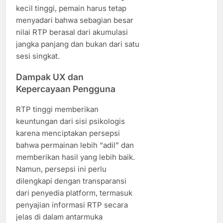
kecil tinggi, pemain harus tetap
menyadari bahwa sebagian besar
nilai RTP berasal dari akumulasi
jangka panjang dan bukan dari satu
sesi singkat.
Dampak UX dan
Kepercayaan Pengguna
RTP tinggi memberikan
keuntungan dari sisi psikologis
karena menciptakan persepsi
bahwa permainan lebih “adil” dan
memberikan hasil yang lebih baik.
Namun, persepsi ini perlu
dilengkapi dengan transparansi
dari penyedia platform, termasuk
penyajian informasi RTP secara
jelas di dalam antarmuka