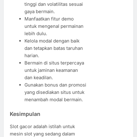
tinggi dan volatilitas sesuai
gaya bermain.
Manfaatkan fitur demo
untuk mengenal permainan
lebih dulu.
Kelola modal dengan baik
dan tetapkan batas taruhan
harian.
Bermain di situs terpercaya
untuk jaminan keamanan
dan keadilan.
Gunakan bonus dan promosi
yang disediakan situs untuk
menambah modal bermain.
Kesimpulan
Slot gacor adalah istilah untuk
mesin slot yang sedang dalam