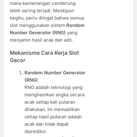
mana kemenangan cenderung
lebih sering terjadi. Meskipun
begitu, perlu diingat bahwa semua
slot menggunakan sistem
Random
Number Generator (RNG)
yang
menjamin hasil acak dan adil.
Mekanisme Cara Kerja Slot
Gacor
Random Number Generator
(RNG)
RNG adalah teknologi yang
menghasilkan angka secara
acak setiap kali putaran
dilakukan. Ini memastikan
setiap hasil putaran adalah
acak dan tidak dapat
diprediksi.