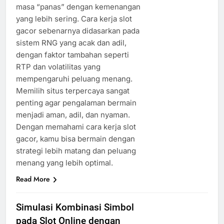
masa “panas” dengan kemenangan
yang lebih sering. Cara kerja slot
gacor sebenarnya didasarkan pada
sistem RNG yang acak dan adil,
dengan faktor tambahan seperti
RTP dan volatilitas yang
mempengaruhi peluang menang.
Memilih situs terpercaya sangat
penting agar pengalaman bermain
menjadi aman, adil, dan nyaman.
Dengan memahami cara kerja slot
gacor, kamu bisa bermain dengan
strategi lebih matang dan peluang
menang yang lebih optimal.
Read More
Simulasi Kombinasi Simbol
pada Slot Online dengan