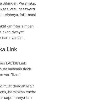
 dihindari.Perangkat
 akses, atau password
 setelahnya, informasi
ktifkan fitur simpan
rsihkan riwayat
n dan nyaman,
a Link
ses LAE138 Link
mbuat halaman tidak
s verifikasi
 dimuat dengan lebih
lank, bersihkan cache
ser sepenuhnya lalu