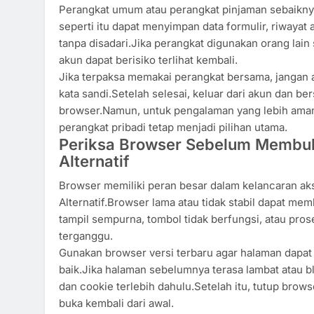
Perangkat umum atau perangkat pinjaman sebaiknya
seperti itu dapat menyimpan data formulir, riwayat
tanpa disadari.Jika perangkat digunakan orang lain
akun dapat berisiko terlihat kembali.
Jika terpaksa memakai perangkat bersama, jangan a
kata sandi.Setelah selesai, keluar dari akun dan be
browser.Namun, untuk pengalaman yang lebih ama
perangkat pribadi tetap menjadi pilihan utama.
Periksa Browser Sebelum Membuk
Alternatif
Browser memiliki peran besar dalam kelancaran ak
Alternatif.Browser lama atau tidak stabil dapat me
tampil sempurna, tombol tidak berfungsi, atau prose
terganggu.
Gunakan browser versi terbaru agar halaman dapat
baik.Jika halaman sebelumnya terasa lambat atau b
dan cookie terlebih dahulu.Setelah itu, tutup brow
buka kembali dari awal.