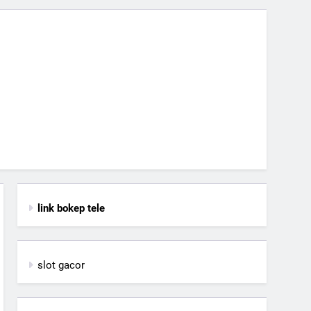
link bokep tele
slot gacor