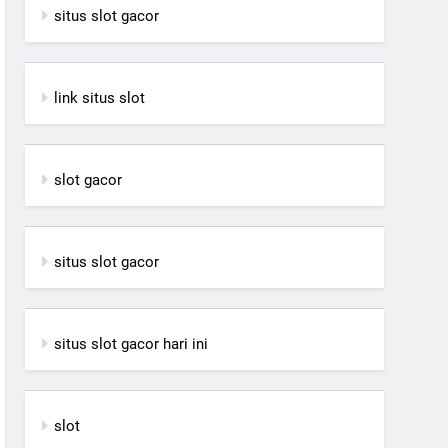
situs slot gacor
link situs slot
slot gacor
situs slot gacor
situs slot gacor hari ini
slot