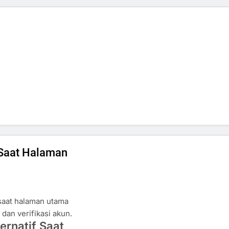
 Saat Halaman
 saat halaman utama
an verifikasi akun.
rnatif Saat