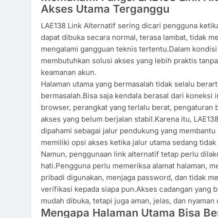
Akses Utama Terganggu
LAE138 Link Alternatif sering dicari pengguna keti
dapat dibuka secara normal, terasa lambat, tidak m
mengalami gangguan teknis tertentu.Dalam kondisi 
membutuhkan solusi akses yang lebih praktis tanp
keamanan akun.
Halaman utama yang bermasalah tidak selalu berart
bermasalah.Bisa saja kendala berasal dari koneksi 
browser, perangkat yang terlalu berat, pengaturan 
akses yang belum berjalan stabil.Karena itu, LAE138 
dipahami sebagai jalur pendukung yang membantu
memiliki opsi akses ketika jalur utama sedang tidak 
Namun, penggunaan link alternatif tetap perlu dila
hati.Pengguna perlu memeriksa alamat halaman, m
pribadi digunakan, menjaga password, dan tidak 
verifikasi kepada siapa pun.Akses cadangan yang 
mudah dibuka, tetapi juga aman, jelas, dan nyaman
Mengapa Halaman Utama Bisa Be