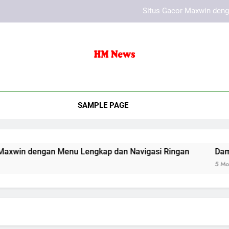
Situs Gacor Maxwin deng
Dampak Positif Media Teknolo
Sistem Integrasi Data pada Platform Lebah4D: Fondasi Infrast
 News
Solusi Akses LAE138 Link Alte
erita Dan Update Terkini Dari India Dan Seluruh Dunia Hanya
Situs Gacor Maxwin deng
SAMPLE PAGE
Dampak Positif Media Teknolo
Sistem Integrasi Data pada Platform Lebah4D: Fondasi Infrast
an Menu Lengkap dan Navigasi Ringan
Dampak Positif M
5 Months Ago