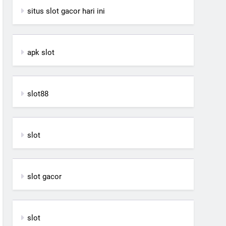
situs slot gacor hari ini
apk slot
slot88
slot
slot gacor
slot