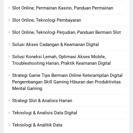
Slot Online, Permainan Kasino, Panduan Permainan
Slot Online, Teknologi Pembayaran
Slot Online, Teknologi Perjudian, Panduan Bermain Slot
Solusi Akses Cadangan & Keamanan Digital
Solusi Koneksi Lemah, Optimasi Akses Mobile,
Troubleshooting Harian, Praktik Keamanan Digital
Strategi Game Tips Bermain Online Keterampilan Digital
Pengembangan Skill Gaming Hiburan dan Produktivitas
Mental Gaming
Strategi Slot & Analisis Harian
Teknologi & Analisis Data Digital
Teknologi & Analitik Data