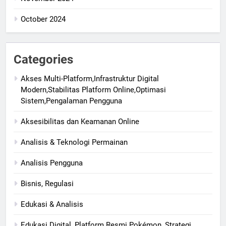
October 2024
Categories
Akses Multi-Platform,Infrastruktur Digital
Modern,Stabilitas Platform Online,Optimasi
Sistem,Pengalaman Pengguna
Aksesibilitas dan Keamanan Online
Analisis & Teknologi Permainan
Analisis Pengguna
Bisnis, Regulasi
Edukasi & Analisis
Edukasi Digital, Platform Resmi Pokémon, Strategi