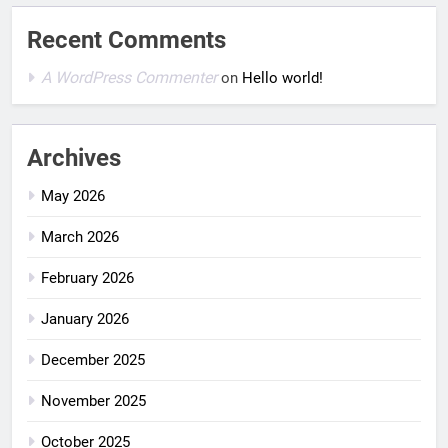
Recent Comments
A WordPress Commenter
on
Hello world!
Archives
May 2026
March 2026
February 2026
January 2026
December 2025
November 2025
October 2025