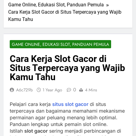
Game Online, Edukasi Slot, Panduan Pemula
Cara Kerja Slot Gacor di Situs Terpercaya yang Wajib
Kamu Tahu
GAME ONLINE, EDUKASI SLOT, PANDUAN PEMULA
Cara Kerja Slot Gacor di
Situs Terpercaya yang Wajib
Kamu Tahu
0
A6c729b
1 Year Ago
4 Mins
Pelajari cara kerja
situs slot gacor
di situs
terpercaya dan bagaimana memahami mekanisme
permainan agar peluang menang lebih optimal.
Panduan lengkap untuk pemain slot online.
Istilah
slot gacor
sering menjadi perbincangan di