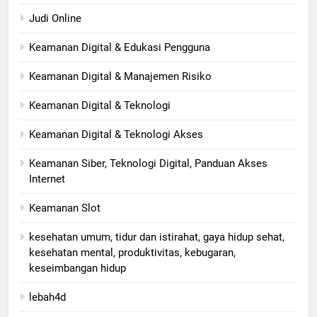
Judi Online
Keamanan Digital & Edukasi Pengguna
Keamanan Digital & Manajemen Risiko
Keamanan Digital & Teknologi
Keamanan Digital & Teknologi Akses
Keamanan Siber, Teknologi Digital, Panduan Akses
Internet
Keamanan Slot
kesehatan umum, tidur dan istirahat, gaya hidup sehat,
kesehatan mental, produktivitas, kebugaran,
keseimbangan hidup
lebah4d