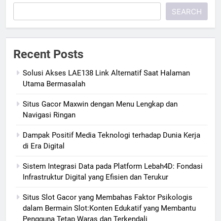
SEARCH
Recent Posts
Solusi Akses LAE138 Link Alternatif Saat Halaman
Utama Bermasalah
Situs Gacor Maxwin dengan Menu Lengkap dan
Navigasi Ringan
Dampak Positif Media Teknologi terhadap Dunia Kerja
di Era Digital
Sistem Integrasi Data pada Platform Lebah4D: Fondasi
Infrastruktur Digital yang Efisien dan Terukur
Situs Slot Gacor yang Membahas Faktor Psikologis
dalam Bermain Slot:Konten Edukatif yang Membantu
Pengguna Tetap Waras dan Terkendali