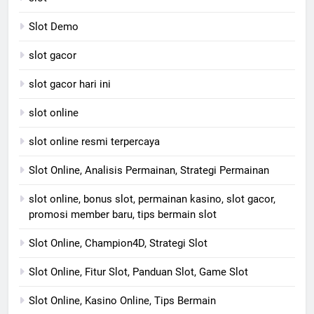
Slot Demo
slot gacor
slot gacor hari ini
slot online
slot online resmi terpercaya
Slot Online, Analisis Permainan, Strategi Permainan
slot online, bonus slot, permainan kasino, slot gacor,
promosi member baru, tips bermain slot
Slot Online, Champion4D, Strategi Slot
Slot Online, Fitur Slot, Panduan Slot, Game Slot
Slot Online, Kasino Online, Tips Bermain