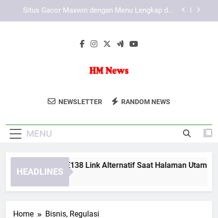
Navigasi Ringan
Skip
Dampak Positif Media Teknologi terhadap Dunia
to
Kerja di Era Digital
content
Sistem Integrasi Data pada Platform Lebah4D:
Fondasi Infrastruktur Digital yang Efisien dan
Terukur
Solusi Akses LAE138 Link Alternatif Saat
Halaman Utama Bermasalah
Situs Gacor Maxwin dengan Menu Lengkap dan
Navigasi Ringan
HM News
Dapatkan Berita Dan Update Terkini Dari
Dampak Positif Media Teknologi terhadap Dunia
NEWSLETTER
RANDOM NEWS
India Dan Seluruh Dunia Hanya Di HM
Kerja di Era Digital
News.
Sistem Integrasi Data pada Platform Lebah4D:
Fondasi Infrastruktur Digital yang Efisien dan
MENU
Terukur
Solusi Akses LAE138 Link Alternatif Saat Halaman Utama Ber
HEADLINES
3 Months Ago
Home
Bisnis, Regulasi