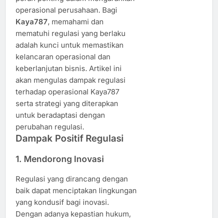
operasional perusahaan. Bagi
Kaya787
, memahami dan
mematuhi regulasi yang berlaku
adalah kunci untuk memastikan
kelancaran operasional dan
keberlanjutan bisnis. Artikel ini
akan mengulas dampak regulasi
terhadap operasional Kaya787
serta strategi yang diterapkan
untuk beradaptasi dengan
perubahan regulasi.
Dampak Positif Regulasi
1.
Mendorong Inovasi
Regulasi yang dirancang dengan
baik dapat menciptakan lingkungan
yang kondusif bagi inovasi.
Dengan adanya kepastian hukum,