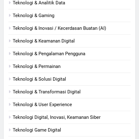
Teknologi & Analitik Data
Teknologi & Gaming
Teknologi & Inovasi / Kecerdasan Buatan (AI)
Teknologi & Keamanan Digital
Teknologi & Pengalaman Pengguna
Teknologi & Permainan
Teknologi & Solusi Digital
Teknologi & Transformasi Digital
Teknologi & User Experience
Teknologi Digital, Inovasi, Keamanan Siber
Teknologi Game Digital