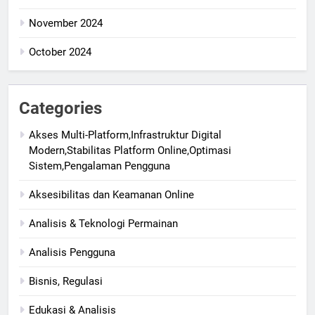
November 2024
October 2024
Categories
Akses Multi-Platform,Infrastruktur Digital
Modern,Stabilitas Platform Online,Optimasi
Sistem,Pengalaman Pengguna
Aksesibilitas dan Keamanan Online
Analisis & Teknologi Permainan
Analisis Pengguna
Bisnis, Regulasi
Edukasi & Analisis