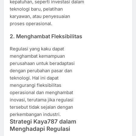
kepatuhan, seperti investasi dalam
teknologi baru, pelatihan
karyawan, atau penyesuaian
proses operasional.
2.
Menghambat Fleksibilitas
Regulasi yang kaku dapat
menghambat kemampuan
perusahaan untuk beradaptasi
dengan perubahan pasar dan
teknologi. Hal ini dapat
mengurangi fleksibilitas
operasional dan menghambat
inovasi, terutama jika regulasi
tersebut tidak sejalan dengan
perkembangan industri.
Strategi Kaya787 dalam
Menghadapi Regulasi