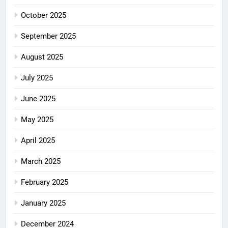
October 2025
September 2025
August 2025
July 2025
June 2025
May 2025
April 2025
March 2025
February 2025
January 2025
December 2024