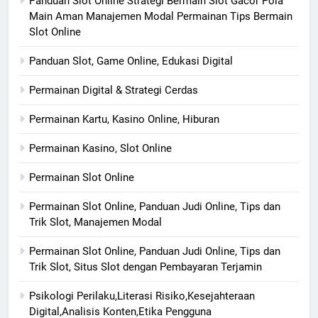
Panduan Slot Online Strategi Bermain Slot Gacor Pola
Main Aman Manajemen Modal Permainan Tips Bermain
Slot Online
Panduan Slot, Game Online, Edukasi Digital
Permainan Digital & Strategi Cerdas
Permainan Kartu, Kasino Online, Hiburan
Permainan Kasino, Slot Online
Permainan Slot Online
Permainan Slot Online, Panduan Judi Online, Tips dan
Trik Slot, Manajemen Modal
Permainan Slot Online, Panduan Judi Online, Tips dan
Trik Slot, Situs Slot dengan Pembayaran Terjamin
Psikologi Perilaku,Literasi Risiko,Kesejahteraan
Digital,Analisis Konten,Etika Pengguna