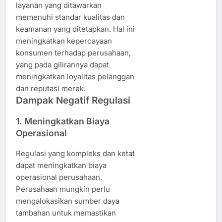
layanan yang ditawarkan
memenuhi standar kualitas dan
keamanan yang ditetapkan. Hal ini
meningkatkan kepercayaan
konsumen terhadap perusahaan,
yang pada gilirannya dapat
meningkatkan loyalitas pelanggan
dan reputasi merek.
Dampak Negatif Regulasi
1.
Meningkatkan Biaya
Operasional
Regulasi yang kompleks dan ketat
dapat meningkatkan biaya
operasional perusahaan.
Perusahaan mungkin perlu
mengalokasikan sumber daya
tambahan untuk memastikan