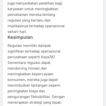
juga menyediakan pelatihan bagi
karyawan untuk meningkatkan
pemahaman mereka tentang
regulasi yang berlaku dan
implikasinya terhadap operasional
sehari-hari.
Kesimpulan
Regulasi memiliki dampak
signifikan terhadap operasional
perusahaan seperti Kaya787.
Sementara regulasi dapat
mendorong inovasi dan
meningkatkan kepercayaan
konsumen, mereka juga dapat
menimbulkan tantangan seperti
peningkatan biaya dan
pengurangan fleksibilitas. Dengan
menerapkan strategi yang tepat,