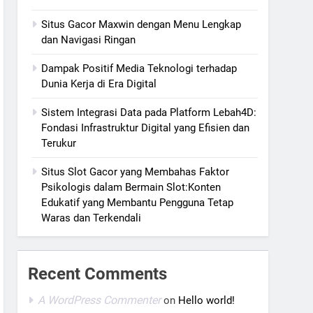
Situs Gacor Maxwin dengan Menu Lengkap
dan Navigasi Ringan
Dampak Positif Media Teknologi terhadap
Dunia Kerja di Era Digital
Sistem Integrasi Data pada Platform Lebah4D:
Fondasi Infrastruktur Digital yang Efisien dan
Terukur
Situs Slot Gacor yang Membahas Faktor
Psikologis dalam Bermain Slot:Konten
Edukatif yang Membantu Pengguna Tetap
Waras dan Terkendali
Recent Comments
A WordPress Commenter
on
Hello world!