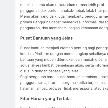
memiliki menu akun tertata akan terasa lebih profe
pengguna tidak perlu menebak-nebak letak fitur pe
Menu akun yang baik juga membantu pengguna me
pribadi.Pengguna dapat memeriksa informasi dasa
pengaturan, dan memahami bagian keamanan dengan
Pusat Bantuan yang Jelas
Pusat bantuan menjadi elemen penting bagi peng
kendala.Platform dengan menu lengkap sebaiknya
bantuan yang mudah ditemukan dan mudah dipaham
solusi akses lambat, penjelasan akun, serta inform
disusun dengan bahasa yang jelas.
Bagi pengguna baru, pusat bantuan membantu pros
pengguna lama, fitur ini berguna ketika terjadi masa
halaman lambat, browser tidak merespons, atau akse
Fitur Harian yang Tertata