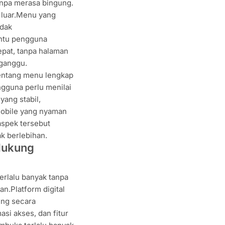
anpa merasa bingung.
i luar.Menu yang
idak
antu pengguna
epat, tanpa halaman
gganggu.
entang menu lengkap
engguna perlu menilai
yang stabil,
mobile yang nyaman
aspek tersebut
ak berlebihan.
dukung
rlalu banyak tanpa
n.Platform digital
ing secara
asi akses, dan fitur