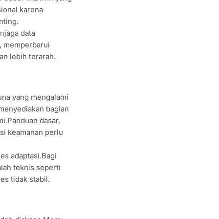
sional karena
nting.
njaga data
r, memperbarui
 lebih terarah.
guna yang mengalami
 menyediakan bagian
i.Panduan dasar,
asi keamanan perlu
es adaptasi.Bagi
lah teknis seperti
s tidak stabil.