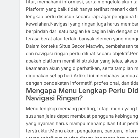
fitur, memahami informasi, serta mengelola akun t
Platform yang baik tidak hanya terlihat menarik dar
lengkap perlu disusun secara rapi agar pengguna t
kewalahan.Navigasi yang ringan juga harus memb
berpindah dari satu bagian ke bagian lain dengan c
terasa berat atau terlalu banyak elemen yang men
Dalam konteks Situs Gacor Maxwin, pembahasan t
dan navigasi ringan perlu dilihat secara objektif.P
apakah platform memiliki struktur yang jelas, akses 
keamanan akun yang diperhatikan, serta tampilan 
digunakan setiap hari.Artikel ini membahas semua 
dengan pendekatan informatif, profesional, dan tid
Mengapa Menu Lengkap Perlu Di
Navigasi Ringan?
Menu lengkap memang penting, tetapi menu yang te
susunan jelas dapat membuat pengguna kebingunga
yang nyaman harus mampu menampilkan fitur pent
terstruktur.Menu akun, pengaturan, bantuan, inform