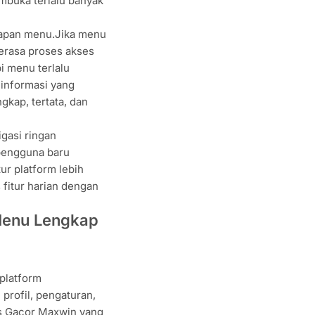
buka terlalu banyak
kapan menu.Jika menu
merasa proses akses
pi menu terlalu
informasi yang
gkap, tertata, dan
gasi ringan
pengguna baru
r platform lebih
fitur harian dengan
Menu Lengkap
platform
profil, pengaturan,
s Gacor Maxwin yang