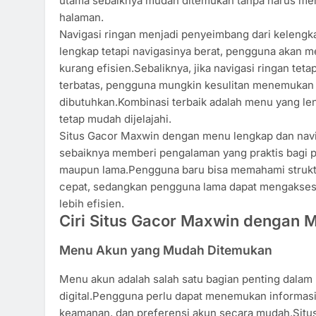
utama sebaiknya mudah ditemukan tanpa harus mem
halaman.
Navigasi ringan menjadi penyeimbang dari keleng
lengkap tetapi navigasinya berat, pengguna akan 
kurang efisien.Sebaliknya, jika navigasi ringan teta
terbatas, pengguna mungkin kesulitan menemukan 
dibutuhkan.Kombinasi terbaik adalah menu yang len
tetap mudah dijelajahi.
Situs Gacor Maxwin dengan menu lengkap dan navi
sebaiknya memberi pengalaman yang praktis bagi 
maupun lama.Pengguna baru bisa memahami struktu
cepat, sedangkan pengguna lama dapat mengakses 
lebih efisien.
Ciri Situs Gacor Maxwin dengan 
Menu Akun yang Mudah Ditemukan
Menu akun adalah salah satu bagian penting dalam 
digital.Pengguna perlu dapat menemukan informasi 
keamanan, dan preferensi akun secara mudah.Situ