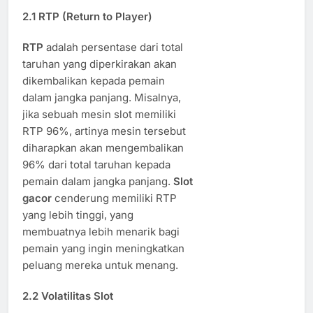
2.1
RTP (Return to Player)
RTP
adalah persentase dari total
taruhan yang diperkirakan akan
dikembalikan kepada pemain
dalam jangka panjang. Misalnya,
jika sebuah mesin slot memiliki
RTP 96%, artinya mesin tersebut
diharapkan akan mengembalikan
96% dari total taruhan kepada
pemain dalam jangka panjang.
Slot
gacor
cenderung memiliki RTP
yang lebih tinggi, yang
membuatnya lebih menarik bagi
pemain yang ingin meningkatkan
peluang mereka untuk menang.
2.2
Volatilitas Slot