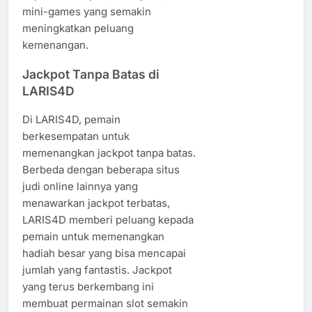
mini-games yang semakin
meningkatkan peluang
kemenangan.
Jackpot Tanpa Batas di
LARIS4D
Di LARIS4D, pemain
berkesempatan untuk
memenangkan jackpot tanpa batas.
Berbeda dengan beberapa situs
judi online lainnya yang
menawarkan jackpot terbatas,
LARIS4D memberi peluang kepada
pemain untuk memenangkan
hadiah besar yang bisa mencapai
jumlah yang fantastis. Jackpot
yang terus berkembang ini
membuat permainan slot semakin