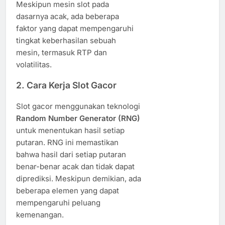
Meskipun mesin slot pada
dasarnya acak, ada beberapa
faktor yang dapat mempengaruhi
tingkat keberhasilan sebuah
mesin, termasuk RTP dan
volatilitas.
2.
Cara Kerja Slot Gacor
Slot gacor menggunakan teknologi
Random Number Generator (RNG)
untuk menentukan hasil setiap
putaran. RNG ini memastikan
bahwa hasil dari setiap putaran
benar-benar acak dan tidak dapat
diprediksi. Meskipun demikian, ada
beberapa elemen yang dapat
mempengaruhi peluang
kemenangan.