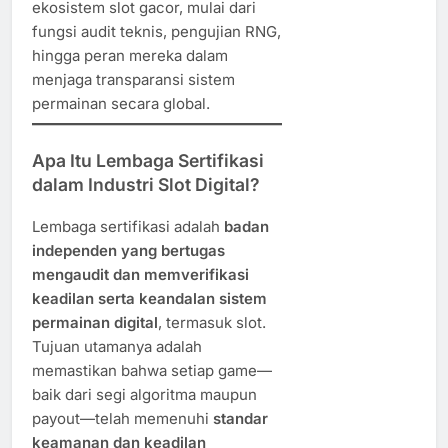
ekosistem slot gacor, mulai dari
fungsi audit teknis, pengujian RNG,
hingga peran mereka dalam
menjaga transparansi sistem
permainan secara global.
Apa Itu Lembaga Sertifikasi
dalam Industri Slot Digital?
Lembaga sertifikasi adalah
badan
independen yang bertugas
mengaudit dan memverifikasi
keadilan serta keandalan sistem
permainan digital
, termasuk slot.
Tujuan utamanya adalah
memastikan bahwa setiap game—
baik dari segi algoritma maupun
payout—telah memenuhi
standar
keamanan dan keadilan