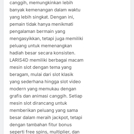
canggih, memungkinkan lebih
banyak kemenangan dalam waktu
yang lebih singkat. Dengan ini,
pemain tidak hanya menikmati
pengalaman bermain yang
mengasyikkan, tetapi juga memiliki
peluang untuk memenangkan
hadiah besar secara konsisten.
LARIS4D memiliki berbagai macam
mesin slot dengan tema yang
beragam, mulai dari slot klasik
yang sederhana hingga slot video
modern yang memukau dengan
grafis dan animasi canggih. Setiap
mesin slot dirancang untuk
memberikan peluang yang sama
besar dalam meraih jackpot, tetapi
dengan tambahan fitur bonus
seperti free spins, multiplier, dan