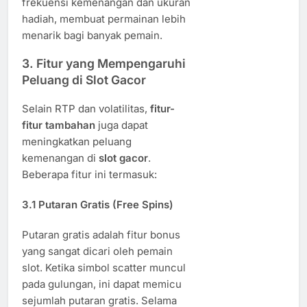
frekuensi kemenangan dan ukuran
hadiah, membuat permainan lebih
menarik bagi banyak pemain.
3.
Fitur yang Mempengaruhi
Peluang di Slot Gacor
Selain RTP dan volatilitas,
fitur-
fitur tambahan
juga dapat
meningkatkan peluang
kemenangan di
slot gacor
.
Beberapa fitur ini termasuk:
3.1
Putaran Gratis (Free Spins)
Putaran gratis adalah fitur bonus
yang sangat dicari oleh pemain
slot. Ketika simbol scatter muncul
pada gulungan, ini dapat memicu
sejumlah putaran gratis. Selama