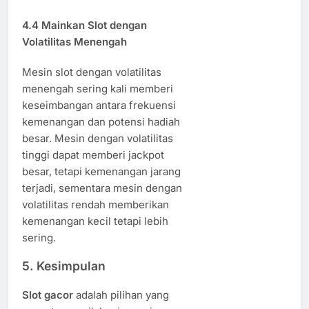
4.4
Mainkan Slot dengan
Volatilitas Menengah
Mesin slot dengan volatilitas
menengah sering kali memberi
keseimbangan antara frekuensi
kemenangan dan potensi hadiah
besar. Mesin dengan volatilitas
tinggi dapat memberi jackpot
besar, tetapi kemenangan jarang
terjadi, sementara mesin dengan
volatilitas rendah memberikan
kemenangan kecil tetapi lebih
sering.
5.
Kesimpulan
Slot gacor
adalah pilihan yang