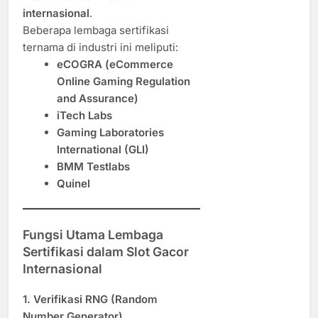
internasional
.
Beberapa lembaga sertifikasi
ternama di industri ini meliputi:
eCOGRA (eCommerce
Online Gaming Regulation
and Assurance)
iTech Labs
Gaming Laboratories
International (GLI)
BMM Testlabs
Quinel
Fungsi Utama Lembaga
Sertifikasi dalam Slot Gacor
Internasional
1.
Verifikasi RNG (Random
Number Generator)