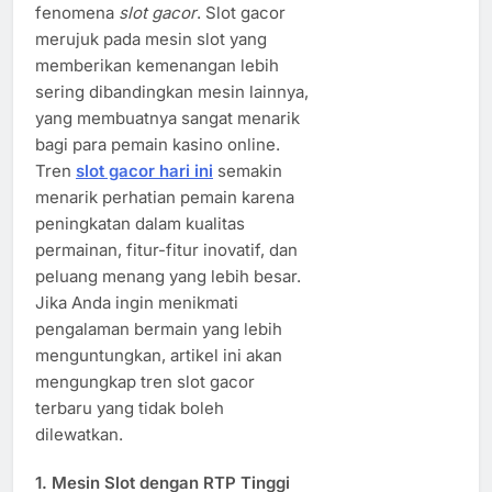
fenomena
slot gacor
. Slot gacor
merujuk pada mesin slot yang
memberikan kemenangan lebih
sering dibandingkan mesin lainnya,
yang membuatnya sangat menarik
bagi para pemain kasino online.
Tren
slot gacor hari ini
semakin
menarik perhatian pemain karena
peningkatan dalam kualitas
permainan, fitur-fitur inovatif, dan
peluang menang yang lebih besar.
Jika Anda ingin menikmati
pengalaman bermain yang lebih
menguntungkan, artikel ini akan
mengungkap tren slot gacor
terbaru yang tidak boleh
dilewatkan.
1.
Mesin Slot dengan RTP Tinggi