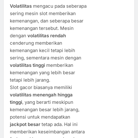
Volatilitas
mengacu pada seberapa
sering mesin slot memberikan
kemenangan, dan seberapa besar
kemenangan tersebut. Mesin
dengan
volatilitas rendah
cenderung memberikan
kemenangan kecil tetapi lebih
sering, sementara mesin dengan
volatilitas tinggi
memberikan
kemenangan yang lebih besar
tetapi lebih jarang.
Slot gacor biasanya memiliki
volatilitas menengah hingga
tinggi
, yang berarti meskipun
kemenangan besar lebih jarang,
potensi untuk mendapatkan
jackpot besar
tetap ada. Hal ini
memberikan keseimbangan antara