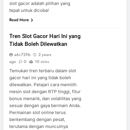
slot gacor adalah pilihan yang
tepat untuk dicoba!
Read More
Tren Slot Gacor Hari Ini yang
Tidak Boleh Dilewatkan
a6c729b
2 years
ago
0
10 mins
Temukan tren terbaru dalam slot
gacor hari ini yang tidak boleh
dilewatkan. Pelajari cara memilih
mesin slot dengan RTP tinggi, fitur
bonus menarik, dan volatilitas yang
sesuai dengan gaya bermain Anda.
Permainan slot online terus
berkembang dengan pesat,
terutama dengan munculnya