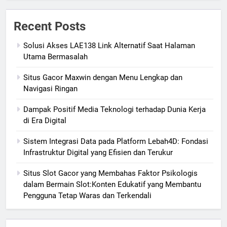
Recent Posts
Solusi Akses LAE138 Link Alternatif Saat Halaman
Utama Bermasalah
Situs Gacor Maxwin dengan Menu Lengkap dan
Navigasi Ringan
Dampak Positif Media Teknologi terhadap Dunia Kerja
di Era Digital
Sistem Integrasi Data pada Platform Lebah4D: Fondasi
Infrastruktur Digital yang Efisien dan Terukur
Situs Slot Gacor yang Membahas Faktor Psikologis
dalam Bermain Slot:Konten Edukatif yang Membantu
Pengguna Tetap Waras dan Terkendali