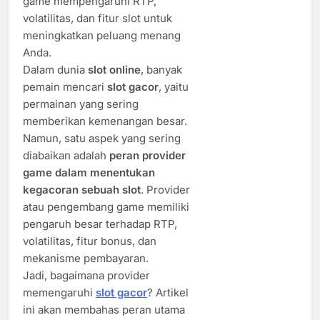
game mempengaruhi RTP,
volatilitas, dan fitur slot untuk
meningkatkan peluang menang
Anda.
Dalam dunia
slot online
, banyak
pemain mencari
slot gacor
, yaitu
permainan yang sering
memberikan kemenangan besar.
Namun, satu aspek yang sering
diabaikan adalah
peran provider
game dalam menentukan
kegacoran sebuah slot
. Provider
atau pengembang game memiliki
pengaruh besar terhadap RTP,
volatilitas, fitur bonus, dan
mekanisme pembayaran.
Jadi, bagaimana provider
memengaruhi
slot gacor
? Artikel
ini akan membahas peran utama