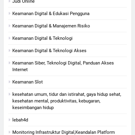
Judi Online
Keamanan Digital & Edukasi Pengguna
Keamanan Digital & Manajemen Risiko
Keamanan Digital & Teknologi
Keamanan Digital & Teknologi Akses
Keamanan Siber, Teknologi Digital, Panduan Akses
Internet
Keamanan Slot
kesehatan umum, tidur dan istirahat, gaya hidup sehat,
kesehatan mental, produktivitas, kebugaran,
keseimbangan hidup
lebah4d
Monitoring Infrastruktur Digital,Keandalan Platform