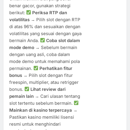
benar gacor, gunakan strategi
berikut:
Periksa RTP dan
volatilitas
→ Pilih slot dengan RTP
di atas 96% dan sesuaikan dengan
volatilitas yang sesuai dengan gaya
bermain Anda.
Coba slot dalam
mode demo
→ Sebelum bermain
dengan uang asli, coba dalam
mode demo untuk memahami pola
permainan.
Perhatikan fitur
bonus
→ Pilih slot dengan fitur
freespin, multiplier, atau retrigger
bonus.
Lihat review dari
pemain lain
→ Cari ulasan tentang
slot tertentu sebelum bermain.
Mainkan di kasino terpercaya
→
Pastikan kasino memiliki lisensi
resmi untuk menghindari