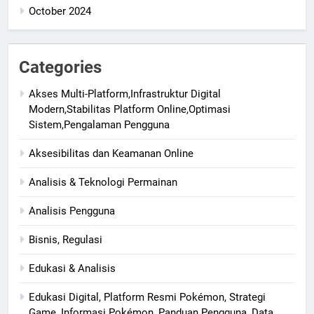
October 2024
Categories
Akses Multi-Platform,Infrastruktur Digital
Modern,Stabilitas Platform Online,Optimasi
Sistem,Pengalaman Pengguna
Aksesibilitas dan Keamanan Online
Analisis & Teknologi Permainan
Analisis Pengguna
Bisnis, Regulasi
Edukasi & Analisis
Edukasi Digital, Platform Resmi Pokémon, Strategi
Game, Informasi Pokémon, Panduan Pengguna, Data