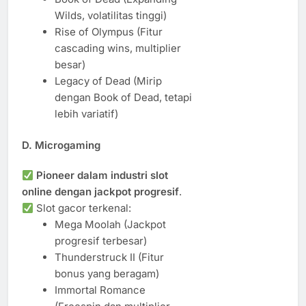
Wilds, volatilitas tinggi)
Rise of Olympus (Fitur
cascading wins, multiplier
besar)
Legacy of Dead (Mirip
dengan Book of Dead, tetapi
lebih variatif)
D. Microgaming
Pioneer dalam industri slot
online dengan jackpot progresif
.
Slot gacor terkenal:
Mega Moolah (Jackpot
progresif terbesar)
Thunderstruck II (Fitur
bonus yang beragam)
Immortal Romance