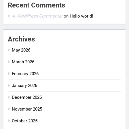
Recent Comments
A WordPress Commenter
on
Hello world!
Archives
May 2026
March 2026
February 2026
January 2026
December 2025
November 2025
October 2025