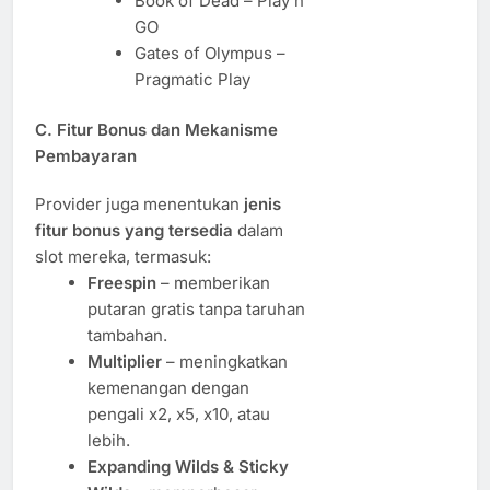
Book of Dead – Play’n
GO
Gates of Olympus –
Pragmatic Play
C. Fitur Bonus dan Mekanisme
Pembayaran
Provider juga menentukan
jenis
fitur bonus yang tersedia
dalam
slot mereka, termasuk:
Freespin
– memberikan
putaran gratis tanpa taruhan
tambahan.
Multiplier
– meningkatkan
kemenangan dengan
pengali x2, x5, x10, atau
lebih.
Expanding Wilds & Sticky