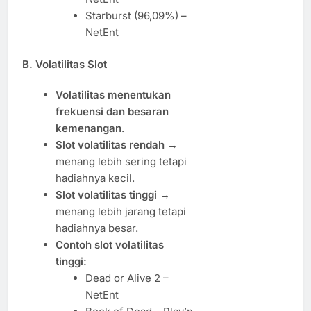
Starburst (96,09%) –
NetEnt
B. Volatilitas Slot
Volatilitas menentukan
frekuensi dan besaran
kemenangan
.
Slot volatilitas rendah
→
menang lebih sering tetapi
hadiahnya kecil.
Slot volatilitas tinggi
→
menang lebih jarang tetapi
hadiahnya besar.
Contoh slot volatilitas
tinggi:
Dead or Alive 2 –
NetEnt