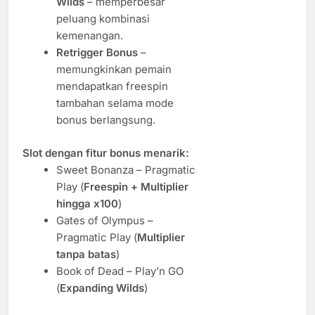
Wilds
– memperbesar
peluang kombinasi
kemenangan.
Retrigger Bonus
–
memungkinkan pemain
mendapatkan freespin
tambahan selama mode
bonus berlangsung.
Slot dengan fitur bonus menarik:
Sweet Bonanza – Pragmatic
Play (
Freespin + Multiplier
hingga x100
)
Gates of Olympus –
Pragmatic Play (
Multiplier
tanpa batas
)
Book of Dead – Play’n GO
(
Expanding Wilds
)