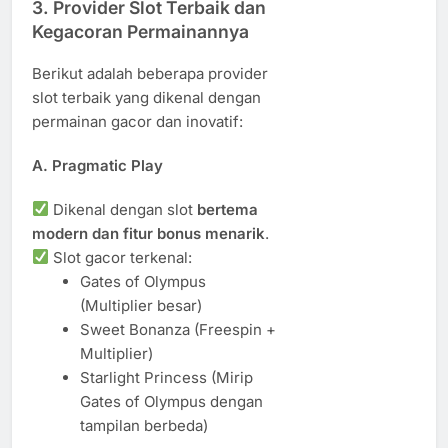
3. Provider Slot Terbaik dan
Kegacoran Permainannya
Berikut adalah beberapa provider
slot terbaik yang dikenal dengan
permainan gacor dan inovatif:
A. Pragmatic Play
Dikenal dengan slot
bertema
modern dan fitur bonus menarik
.
Slot gacor terkenal:
Gates of Olympus
(Multiplier besar)
Sweet Bonanza (Freespin +
Multiplier)
Starlight Princess (Mirip
Gates of Olympus dengan
tampilan berbeda)