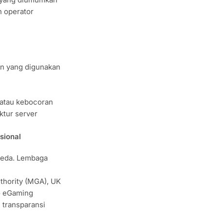
h operator
an yang digunakan
 atau kebocoran
ktur server
sional
rbeda. Lembaga
thority (MGA), UK
o eGaming
 transparansi