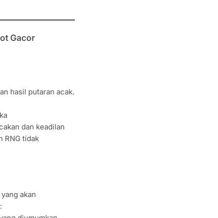
lot Gacor
n hasil putaran acak.
ka
cakan dan keadilan
n RNG tidak
n yang akan
:
P yang diumumkan