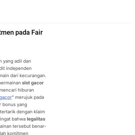
tmen pada Fair
n yang adil dan
udit independen
main dari kecurangan.
 permainan
slot gacor
 mencari hiburan
 gacor
” merujuk pada
r bonus yang
ertarik dengan klaim
diingat bahwa
legalitas
ainan tersebut benar-
lah komitmen