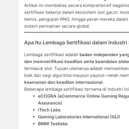
Artikel ini membahas secara komprehensif bagaim
sertifikasi bekerja dalam ekosistem slot gacor, mula
teknis, pengujian RNG, hingga peran mereka dalam
sistem permainan secara global.
Apa Itu Lembaga Sertifikasi dalam Industri 
Lembaga sertifikasi adalah
badan independen yang
dan memverifikasi keadilan serta keandalan siste
termasuk slot. Tujuan utamanya adalah memastika
baik dari segi algoritma maupun payout—telah me
keamanan dan keadilan internasional
.
Beberapa lembaga sertifikasi ternama di industri ini
eCOGRA (eCommerce Online Gaming Regul
Assurance)
iTech Labs
Gaming Laboratories International (GLI)
BMM Testlabs