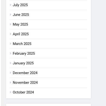
July 2025
June 2025
May 2025
April 2025
March 2025
February 2025
January 2025
December 2024
November 2024
October 2024