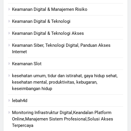
Keamanan Digital & Manajemen Risiko
Keamanan Digital & Teknologi
Keamanan Digital & Teknologi Akses
Keamanan Siber, Teknologi Digital, Panduan Akses
Internet
Keamanan Slot
kesehatan umum, tidur dan istirahat, gaya hidup sehat,
kesehatan mental, produktivitas, kebugaran,
keseimbangan hidup
lebah4d
Monitoring Infrastruktur Digital,Keandalan Platform
Online,Manajemen Sistem Profesional,Solusi Akses
Terpercaya