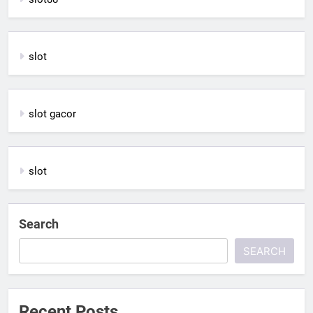
slot
slot gacor
slot
Search
SEARCH
Recent Posts