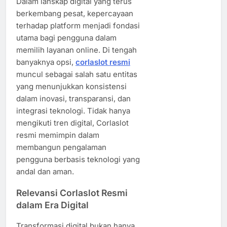
Dalam lanskap digital yang terus
berkembang pesat, kepercayaan
terhadap platform menjadi fondasi
utama bagi pengguna dalam
memilih layanan online. Di tengah
banyaknya opsi,
corlaslot resmi
muncul sebagai salah satu entitas
yang menunjukkan konsistensi
dalam inovasi, transparansi, dan
integrasi teknologi. Tidak hanya
mengikuti tren digital, Corlaslot
resmi memimpin dalam
membangun pengalaman
pengguna berbasis teknologi yang
andal dan aman.
Relevansi Corlaslot Resmi
dalam Era Digital
Transformasi digital bukan hanya