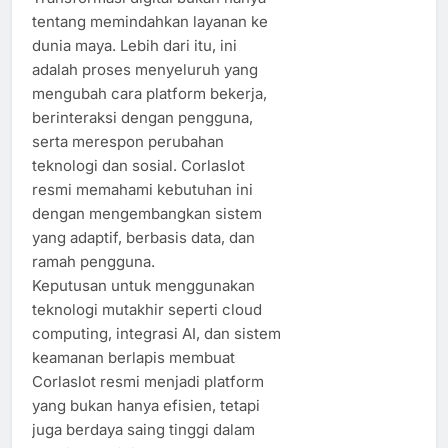
tentang memindahkan layanan ke
dunia maya. Lebih dari itu, ini
adalah proses menyeluruh yang
mengubah cara platform bekerja,
berinteraksi dengan pengguna,
serta merespon perubahan
teknologi dan sosial. Corlaslot
resmi memahami kebutuhan ini
dengan mengembangkan sistem
yang adaptif, berbasis data, dan
ramah pengguna.
Keputusan untuk menggunakan
teknologi mutakhir seperti cloud
computing, integrasi AI, dan sistem
keamanan berlapis membuat
Corlaslot resmi menjadi platform
yang bukan hanya efisien, tetapi
juga berdaya saing tinggi dalam