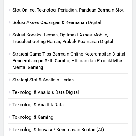
Slot Online, Teknologi Perjudian, Panduan Bermain Slot
Solusi Akses Cadangan & Keamanan Digital
Solusi Koneksi Lemah, Optimasi Akses Mobile,
Troubleshooting Harian, Praktik Keamanan Digital
Strategi Game Tips Bermain Online Keterampilan Digital
Pengembangan Skill Gaming Hiburan dan Produktivitas
Mental Gaming
Strategi Slot & Analisis Harian
Teknologi & Analisis Data Digital
Teknologi & Analitik Data
Teknologi & Gaming
Teknologi & Inovasi / Kecerdasan Buatan (AI)