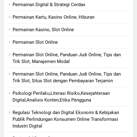
Permainan Digital & Strategi Cerdas
Permainan Kartu, Kasino Online, Hiburan
Permainan Kasino, Slot Online
Permainan Slot Online
Permainan Slot Online, Panduan Judi Online, Tips dan
Trik Slot, Manajemen Modal
Permainan Slot Online, Panduan Judi Online, Tips dan
Trik Slot, Situs Slot dengan Pembayaran Terjamin
Psikologi Perilaku,Literasi Risiko,Kesejahteraan
Digital,Analisis Konten,Etika Pengguna
Regulasi Teknologi dan Digital Ekonomi & Kebijakan
Publik Perlindungan Konsumen Online Transformasi
Industri Digital