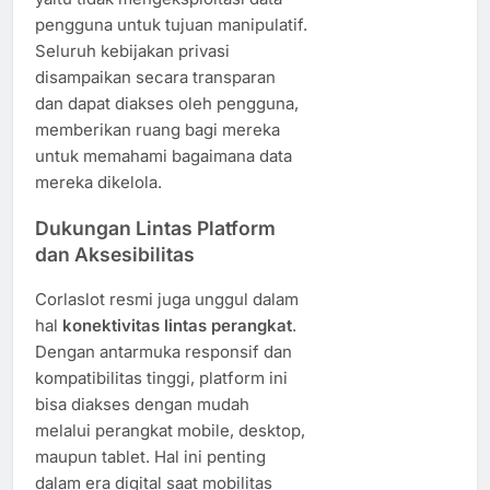
pengguna untuk tujuan manipulatif.
Seluruh kebijakan privasi
disampaikan secara transparan
dan dapat diakses oleh pengguna,
memberikan ruang bagi mereka
untuk memahami bagaimana data
mereka dikelola.
Dukungan Lintas Platform
dan Aksesibilitas
Corlaslot resmi juga unggul dalam
hal
konektivitas lintas perangkat
.
Dengan antarmuka responsif dan
kompatibilitas tinggi, platform ini
bisa diakses dengan mudah
melalui perangkat mobile, desktop,
maupun tablet. Hal ini penting
dalam era digital saat mobilitas