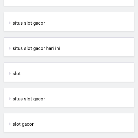
situs slot gacor
situs slot gacor hari ini
slot
situs slot gacor
slot gacor