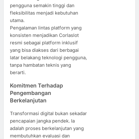
pengguna semakin tinggi dan
fleksibilitas menjadi kebutuhan
utama.
Pengalaman lintas platform yang
konsisten menjadikan Corlaslot
resmi sebagai platform inklusif
yang bisa diakses dari berbagai
latar belakang teknologi pengguna,
tanpa hambatan teknis yang
berarti.
Komitmen Terhadap
Pengembangan
Berkelanjutan
Transformasi digital bukan sekadar
pencapaian jangka pendek. Ia
adalah proses berkelanjutan yang
membutuhkan evaluasi dan