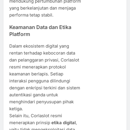
mendukung pertumbuhan platform
yang berkelanjutan dan menjaga
performa tetap stabil.
Keamanan Data dan Etika
Platform
Dalam ekosistem digital yang
rentan terhadap kebocoran data
dan pelanggaran privasi, Corlaslot
resmi menerapkan protokol
keamanan berlapis. Setiap
interaksi pengguna dilindungi
dengan enkripsi terkini dan sistem
autentikasi ganda untuk
menghindari penyusupan pihak
ketiga.
Selain itu, Corlaslot resmi
menerapkan prinsip
etika digital
,
yaitu tidak mengeksploitasi data