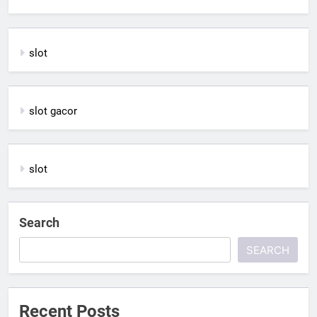
slot
slot gacor
slot
Search
SEARCH
Recent Posts