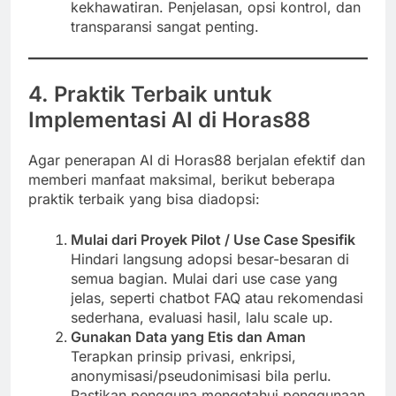
kekhawatiran. Penjelasan, opsi kontrol, dan
transparansi sangat penting.
4. Praktik Terbaik untuk
Implementasi AI di Horas88
Agar penerapan AI di Horas88 berjalan efektif dan
memberi manfaat maksimal, berikut beberapa
praktik terbaik yang bisa diadopsi:
Mulai dari Proyek Pilot / Use Case Spesifik
Hindari langsung adopsi besar-besaran di
semua bagian. Mulai dari use case yang
jelas, seperti chatbot FAQ atau rekomendasi
sederhana, evaluasi hasil, lalu scale up.
Gunakan Data yang Etis dan Aman
Terapkan prinsip privasi, enkripsi,
anonymisasi/pseudonimisasi bila perlu.
Pastikan pengguna mengetahui penggunaan