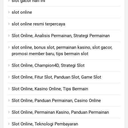
slot gacor hari ini
slot online
slot online resmi terpercaya
Slot Online, Analisis Permainan, Strategi Permainan
slot online, bonus slot, permainan kasino, slot gacor,
promosi member baru, tips bermain slot
Slot Online, Champion4D, Strategi Slot
Slot Online, Fitur Slot, Panduan Slot, Game Slot
Slot Online, Kasino Online, Tips Bermain
Slot Online, Panduan Permainan, Casino Online
Slot Online, Permainan Kasino, Panduan Permainan
Slot Online, Teknologi Pembayaran