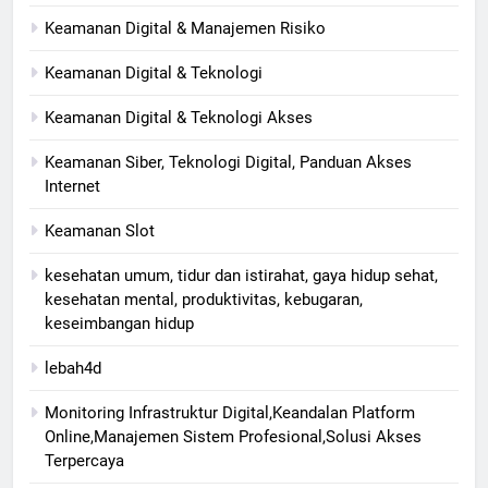
Keamanan Digital & Manajemen Risiko
Keamanan Digital & Teknologi
Keamanan Digital & Teknologi Akses
Keamanan Siber, Teknologi Digital, Panduan Akses
Internet
Keamanan Slot
kesehatan umum, tidur dan istirahat, gaya hidup sehat,
kesehatan mental, produktivitas, kebugaran,
keseimbangan hidup
lebah4d
Monitoring Infrastruktur Digital,Keandalan Platform
Online,Manajemen Sistem Profesional,Solusi Akses
Terpercaya