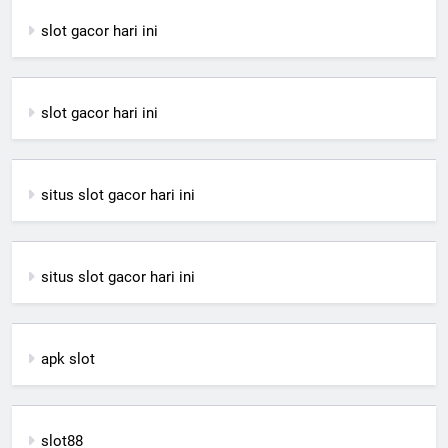
slot gacor hari ini
slot gacor hari ini
situs slot gacor hari ini
situs slot gacor hari ini
apk slot
slot88