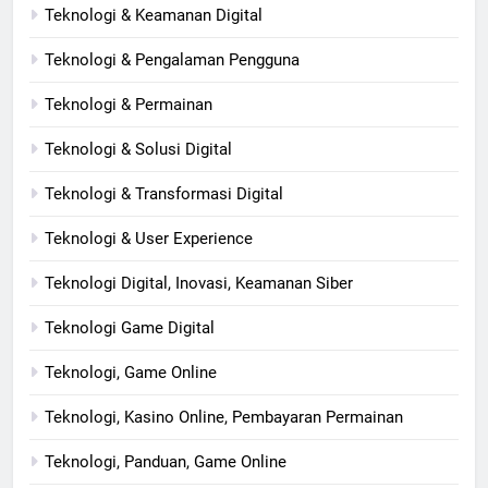
Teknologi & Keamanan Digital
Teknologi & Pengalaman Pengguna
Teknologi & Permainan
Teknologi & Solusi Digital
Teknologi & Transformasi Digital
Teknologi & User Experience
Teknologi Digital, Inovasi, Keamanan Siber
Teknologi Game Digital
Teknologi, Game Online
Teknologi, Kasino Online, Pembayaran Permainan
Teknologi, Panduan, Game Online