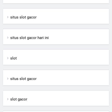
situs slot gacor
situs slot gacor hari ini
slot
situs slot gacor
slot gacor