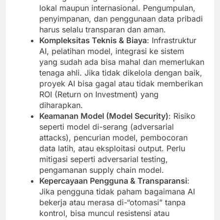
lokal maupun internasional. Pengumpulan,
penyimpanan, dan penggunaan data pribadi
harus selalu transparan dan aman.
Kompleksitas Teknis & Biaya
: Infrastruktur
AI, pelatihan model, integrasi ke sistem
yang sudah ada bisa mahal dan memerlukan
tenaga ahli. Jika tidak dikelola dengan baik,
proyek AI bisa gagal atau tidak memberikan
ROI (Return on Investment) yang
diharapkan.
Keamanan Model (Model Security)
: Risiko
seperti model di-serang (adversarial
attacks), pencurian model, pembocoran
data latih, atau eksploitasi output. Perlu
mitigasi seperti adversarial testing,
pengamanan supply chain model.
Kepercayaan Pengguna & Transparansi
:
Jika pengguna tidak paham bagaimana AI
bekerja atau merasa di-“otomasi” tanpa
kontrol, bisa muncul resistensi atau