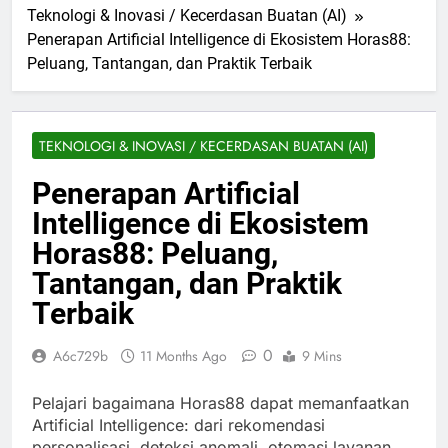
Teknologi & Inovasi / Kecerdasan Buatan (AI)
Penerapan Artificial Intelligence di Ekosistem Horas88:
Peluang, Tantangan, dan Praktik Terbaik
TEKNOLOGI & INOVASI / KECERDASAN BUATAN (AI)
Penerapan Artificial
Intelligence di Ekosistem
Horas88: Peluang,
Tantangan, dan Praktik
Terbaik
0
A6c729b
11 Months Ago
9 Mins
Pelajari bagaimana Horas88 dapat memanfaatkan
Artificial Intelligence: dari rekomendasi
personalisasi, deteksi anomali, otomasi layanan