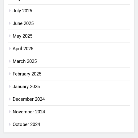
July 2025
June 2025
May 2025
April 2025
March 2025
February 2025
January 2025
December 2024
November 2024
October 2024