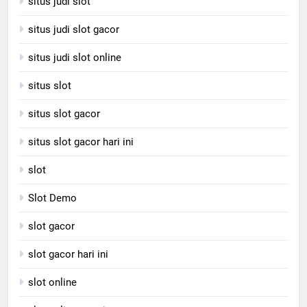
situs judi slot
situs judi slot gacor
situs judi slot online
situs slot
situs slot gacor
situs slot gacor hari ini
slot
Slot Demo
slot gacor
slot gacor hari ini
slot online