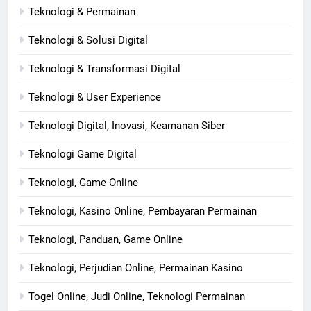
Teknologi & Permainan
Teknologi & Solusi Digital
Teknologi & Transformasi Digital
Teknologi & User Experience
Teknologi Digital, Inovasi, Keamanan Siber
Teknologi Game Digital
Teknologi, Game Online
Teknologi, Kasino Online, Pembayaran Permainan
Teknologi, Panduan, Game Online
Teknologi, Perjudian Online, Permainan Kasino
Togel Online, Judi Online, Teknologi Permainan