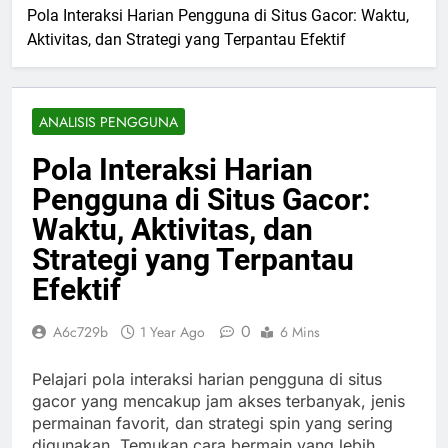
Pola Interaksi Harian Pengguna di Situs Gacor: Waktu,
Aktivitas, dan Strategi yang Terpantau Efektif
ANALISIS PENGGUNA
Pola Interaksi Harian
Pengguna di Situs Gacor:
Waktu, Aktivitas, dan
Strategi yang Terpantau
Efektif
0
A6c729b
1 Year Ago
6 Mins
Pelajari pola interaksi harian pengguna di situs
gacor yang mencakup jam akses terbanyak, jenis
permainan favorit, dan strategi spin yang sering
digunakan. Temukan cara bermain yang lebih