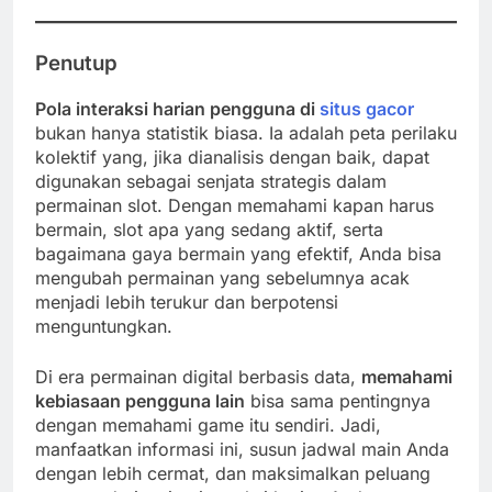
Penutup
Pola interaksi harian pengguna di
situs gacor
bukan hanya statistik biasa. Ia adalah peta perilaku
kolektif yang, jika dianalisis dengan baik, dapat
digunakan sebagai senjata strategis dalam
permainan slot. Dengan memahami kapan harus
bermain, slot apa yang sedang aktif, serta
bagaimana gaya bermain yang efektif, Anda bisa
mengubah permainan yang sebelumnya acak
menjadi lebih terukur dan berpotensi
menguntungkan.
Di era permainan digital berbasis data,
memahami
kebiasaan pengguna lain
bisa sama pentingnya
dengan memahami game itu sendiri. Jadi,
manfaatkan informasi ini, susun jadwal main Anda
dengan lebih cermat, dan maksimalkan peluang