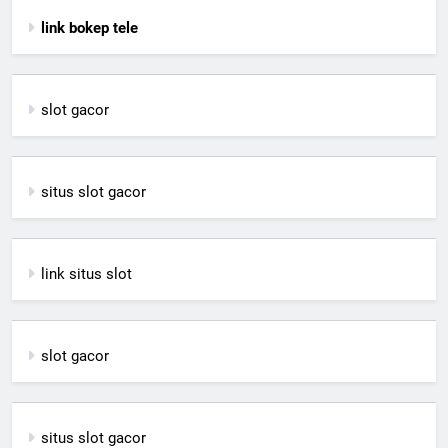
link bokep tele
slot gacor
situs slot gacor
link situs slot
slot gacor
situs slot gacor