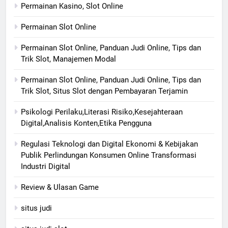
Permainan Kasino, Slot Online
Permainan Slot Online
Permainan Slot Online, Panduan Judi Online, Tips dan
Trik Slot, Manajemen Modal
Permainan Slot Online, Panduan Judi Online, Tips dan
Trik Slot, Situs Slot dengan Pembayaran Terjamin
Psikologi Perilaku,Literasi Risiko,Kesejahteraan
Digital,Analisis Konten,Etika Pengguna
Regulasi Teknologi dan Digital Ekonomi & Kebijakan
Publik Perlindungan Konsumen Online Transformasi
Industri Digital
Review & Ulasan Game
situs judi