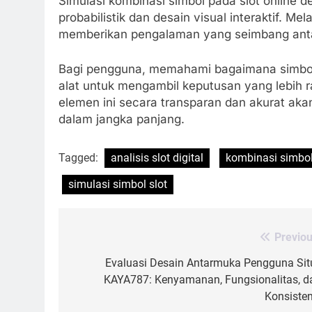
Simulasi kombinasi simbol pada slot online d
probabilistik dan desain visual interaktif. Me
memberikan pengalaman yang seimbang anta
Bagi pengguna, memahami bagaimana simbol 
alat untuk mengambil keputusan yang lebih r
elemen ini secara transparan dan akurat ak
dalam jangka panjang.
Tagged:
analisis slot digital
kombinasi simbo
simulasi simbol slot
Previou
Post
navigation
Evaluasi Desain Antarmuka Pengguna Sit
KAYA787: Kenyamanan, Fungsionalitas, d
Konsisten