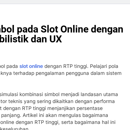
bol pada Slot Online dengan
bilistik dan UX
bol pada
slot online
dengan RTP tinggi. Pelajari pola
paknya terhadap pengalaman pengguna dalam sistem
, simulasi kombinasi simbol menjadi landasan utama
ikator teknis yang sering dikaitkan dengan performa
ot dengan RTP tinggi menjanjikan persentase
 panjang. Artikel ini akan mengulas bagaimana
 online dengan RTP tinggi, serta bagaimana hal ini
keseluruhan.