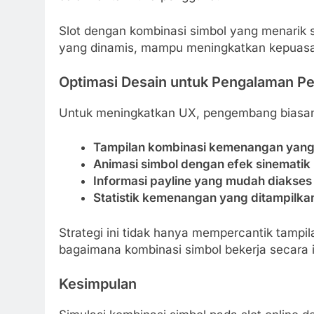
Slot dengan kombinasi simbol yang menarik s
yang dinamis, mampu meningkatkan kepuasan 
Optimasi Desain untuk Pengalaman P
Untuk meningkatkan UX, pengembang biasa
Tampilan kombinasi kemenangan yang i
Animasi simbol dengan efek sinematik
Informasi payline yang mudah diakses
Statistik kemenangan yang ditampilkan
Strategi ini tidak hanya mempercantik tamp
bagaimana kombinasi simbol bekerja secara in
Kesimpulan