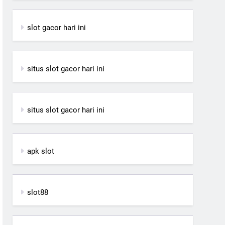
slot gacor hari ini
situs slot gacor hari ini
situs slot gacor hari ini
apk slot
slot88