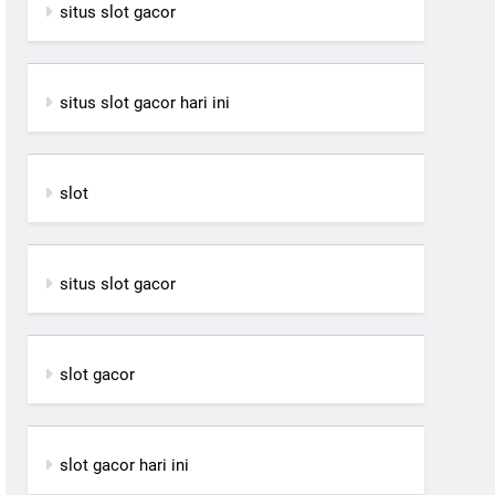
situs slot gacor
situs slot gacor hari ini
slot
situs slot gacor
slot gacor
slot gacor hari ini