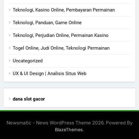
Teknologi, Kasino Online, Pembayaran Permainan
Teknologi, Panduan, Game Online
Teknologi, Perjudian Online, Permainan Kasino
Togel Online, Judi Online, Teknologi Permainan
Uncategorized
UX & UI Design | Analisis Situs Web
dana slot gacor
Newsmatic - News WordPress Theme 2026. Powered By
.
BlazeThemes