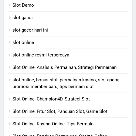
Slot Demo
slot gacor
slot gacor hari ini
slot online
slot online resmi terpercaya
Slot Online, Analisis Permainan, Strategi Permainan
slot online, bonus slot, permainan kasino, slot gacor,
promosi member baru, tips bermain slot
Slot Online, Champion4D, Strategi Slot
Slot Online, Fitur Slot, Panduan Slot, Game Slot
Slot Online, Kasino Online, Tips Bermain