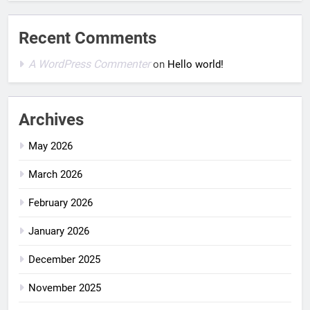
Recent Comments
A WordPress Commenter
on
Hello world!
Archives
May 2026
March 2026
February 2026
January 2026
December 2025
November 2025