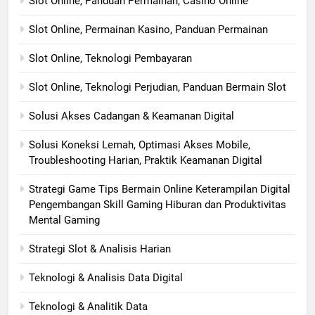
Slot Online, Panduan Permainan, Casino Online
Slot Online, Permainan Kasino, Panduan Permainan
Slot Online, Teknologi Pembayaran
Slot Online, Teknologi Perjudian, Panduan Bermain Slot
Solusi Akses Cadangan & Keamanan Digital
Solusi Koneksi Lemah, Optimasi Akses Mobile,
Troubleshooting Harian, Praktik Keamanan Digital
Strategi Game Tips Bermain Online Keterampilan Digital
Pengembangan Skill Gaming Hiburan dan Produktivitas
Mental Gaming
Strategi Slot & Analisis Harian
Teknologi & Analisis Data Digital
Teknologi & Analitik Data