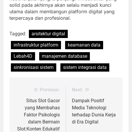
solid pada akhirnya akan selalu menjadi kunci
utama dalam membangun platform digital yang
terpercaya dan profesional.
Tagged:
arsitektur digital
infrastruktur platform
keamanan data
Lebah4D
manajemen database
sinkronisasi sistem
sistem integrasi data
Previous:
Next:
Post
navigation
Situs Slot Gacor
Dampak Positif
yang Membahas
Media Teknologi
Faktor Psikologis
terhadap Dunia Kerja
dalam Bermain
di Era Digital
Slot:Konten Edukatif