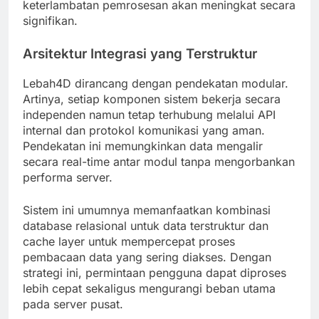
keterlambatan pemrosesan akan meningkat secara
signifikan.
Arsitektur Integrasi yang Terstruktur
Lebah4D dirancang dengan pendekatan modular.
Artinya, setiap komponen sistem bekerja secara
independen namun tetap terhubung melalui API
internal dan protokol komunikasi yang aman.
Pendekatan ini memungkinkan data mengalir
secara real-time antar modul tanpa mengorbankan
performa server.
Sistem ini umumnya memanfaatkan kombinasi
database relasional untuk data terstruktur dan
cache layer untuk mempercepat proses
pembacaan data yang sering diakses. Dengan
strategi ini, permintaan pengguna dapat diproses
lebih cepat sekaligus mengurangi beban utama
pada server pusat.