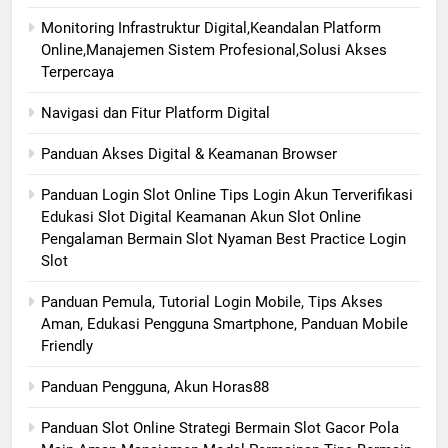
Monitoring Infrastruktur Digital,Keandalan Platform
Online,Manajemen Sistem Profesional,Solusi Akses
Terpercaya
Navigasi dan Fitur Platform Digital
Panduan Akses Digital & Keamanan Browser
Panduan Login Slot Online Tips Login Akun Terverifikasi
Edukasi Slot Digital Keamanan Akun Slot Online
Pengalaman Bermain Slot Nyaman Best Practice Login
Slot
Panduan Pemula, Tutorial Login Mobile, Tips Akses
Aman, Edukasi Pengguna Smartphone, Panduan Mobile
Friendly
Panduan Pengguna, Akun Horas88
Panduan Slot Online Strategi Bermain Slot Gacor Pola