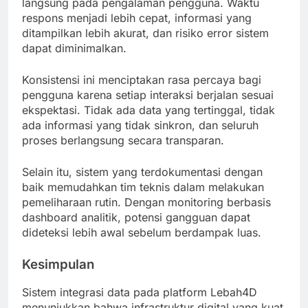
langsung pada pengalaman pengguna. Waktu
respons menjadi lebih cepat, informasi yang
ditampilkan lebih akurat, dan risiko error sistem
dapat diminimalkan.
Konsistensi ini menciptakan rasa percaya bagi
pengguna karena setiap interaksi berjalan sesuai
ekspektasi. Tidak ada data yang tertinggal, tidak
ada informasi yang tidak sinkron, dan seluruh
proses berlangsung secara transparan.
Selain itu, sistem yang terdokumentasi dengan
baik memudahkan tim teknis dalam melakukan
pemeliharaan rutin. Dengan monitoring berbasis
dashboard analitik, potensi gangguan dapat
dideteksi lebih awal sebelum berdampak luas.
Kesimpulan
Sistem integrasi data pada platform Lebah4D
menunjukkan bahwa infrastruktur digital yang kuat