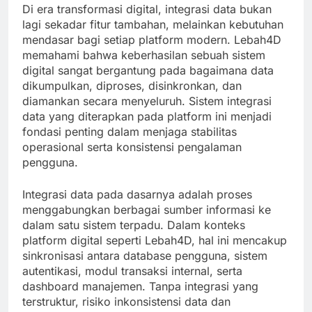
Di era transformasi digital, integrasi data bukan
lagi sekadar fitur tambahan, melainkan kebutuhan
mendasar bagi setiap platform modern. Lebah4D
memahami bahwa keberhasilan sebuah sistem
digital sangat bergantung pada bagaimana data
dikumpulkan, diproses, disinkronkan, dan
diamankan secara menyeluruh. Sistem integrasi
data yang diterapkan pada platform ini menjadi
fondasi penting dalam menjaga stabilitas
operasional serta konsistensi pengalaman
pengguna.
Integrasi data pada dasarnya adalah proses
menggabungkan berbagai sumber informasi ke
dalam satu sistem terpadu. Dalam konteks
platform digital seperti Lebah4D, hal ini mencakup
sinkronisasi antara database pengguna, sistem
autentikasi, modul transaksi internal, serta
dashboard manajemen. Tanpa integrasi yang
terstruktur, risiko inkonsistensi data dan