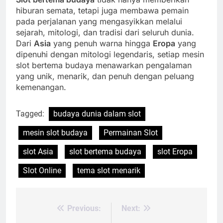
hiburan semata, tetapi juga membawa pemain
pada perjalanan yang mengasyikkan melalui
sejarah, mitologi, dan tradisi dari seluruh dunia.
Dari
Asia
yang penuh warna hingga
Eropa
yang
dipenuhi dengan mitologi legendaris, setiap mesin
slot bertema budaya menawarkan pengalaman
yang unik, menarik, dan penuh dengan peluang
kemenangan.
Tagged:
budaya dunia dalam slot
mesin slot budaya
Permainan Slot
slot Asia
slot bertema budaya
slot Eropa
Slot Online
tema slot menarik
Previous:
Next:
Post