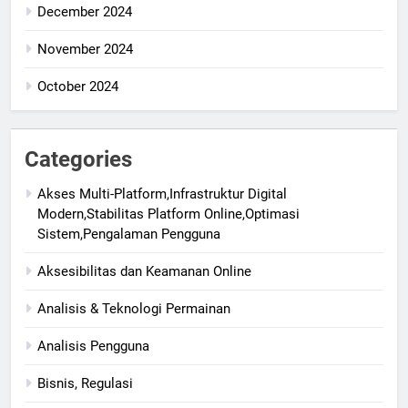
December 2024
November 2024
October 2024
Categories
Akses Multi-Platform,Infrastruktur Digital
Modern,Stabilitas Platform Online,Optimasi
Sistem,Pengalaman Pengguna
Aksesibilitas dan Keamanan Online
Analisis & Teknologi Permainan
Analisis Pengguna
Bisnis, Regulasi