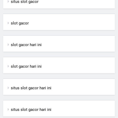
situs slot gacor
slot gacor
slot gacor hari ini
slot gacor hari ini
situs slot gacor hari ini
situs slot gacor hari ini