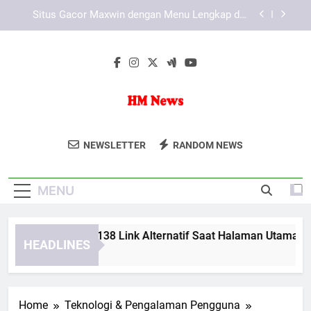
Skip
Dampak Positif Media Teknologi terhadap Dunia
to
Kerja di Era Digital
content
Sistem Integrasi Data pada Platform Lebah4D:
Fondasi Infrastruktur Digital yang Efisien dan
Terukur
Solusi Akses LAE138 Link Alternatif Saat
Halaman Utama Bermasalah
Situs Gacor Maxwin dengan Menu Lengkap dan
Navigasi Ringan
HM News
Dapatkan Berita Dan Update Terkini Dari
Dampak Positif Media Teknologi terhadap Dunia
NEWSLETTER
RANDOM NEWS
Kerja di Era Digital
India Dan Seluruh Dunia Hanya Di HM
Sistem Integrasi Data pada Platform Lebah4D:
News.
Fondasi Infrastruktur Digital yang Efisien dan
MENU
Terukur
olusi Akses LAE138 Link Alternatif Saat Halaman Utama Berm
HEADLINES
 Months Ago
Home
Teknologi & Pengalaman Pengguna