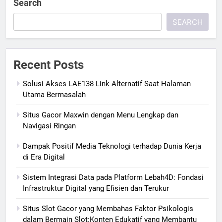
Search
SEARCH
Recent Posts
Solusi Akses LAE138 Link Alternatif Saat Halaman
Utama Bermasalah
Situs Gacor Maxwin dengan Menu Lengkap dan
Navigasi Ringan
Dampak Positif Media Teknologi terhadap Dunia Kerja
di Era Digital
Sistem Integrasi Data pada Platform Lebah4D: Fondasi
Infrastruktur Digital yang Efisien dan Terukur
Situs Slot Gacor yang Membahas Faktor Psikologis
dalam Bermain Slot:Konten Edukatif yang Membantu