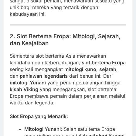
sangat disukai pemain, menawarkan sesuatu yang
unik bagi mereka yang tertarik dengan
kebudayaan ini.
2.
Slot Bertema Eropa: Mitologi, Sejarah,
dan Keajaiban
Sementara slot bertema Asia menawarkan
keindahan dan keberuntungan,
slot bertema Eropa
sering kali mengangkat
mitologi kuno
,
sejarah
,
dan
pahlawan legendaris
dari benua ini. Dari
mitologi Yunani
yang penuh petualangan hingga
kisah Viking
yang menegangkan, slot bertema
Eropa membawa pemain dalam perjalanan melalui
waktu dan legenda.
Slot Eropa yang Menarik:
Mitologi Yunani
: Salah satu tema Eropa
yang paling populer adalah
mitologi Yunani
.