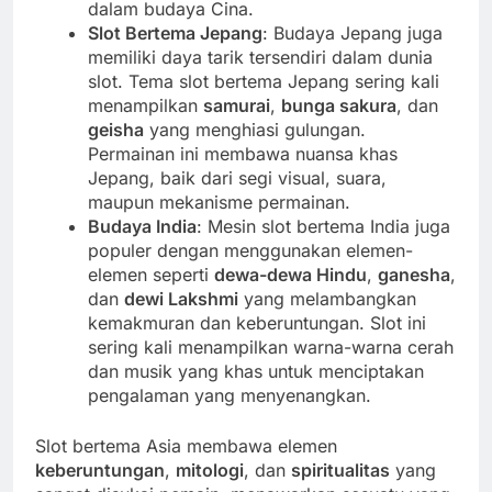
dalam budaya Cina.
Slot Bertema Jepang
: Budaya Jepang juga
memiliki daya tarik tersendiri dalam dunia
slot. Tema slot bertema Jepang sering kali
menampilkan
samurai
,
bunga sakura
, dan
geisha
yang menghiasi gulungan.
Permainan ini membawa nuansa khas
Jepang, baik dari segi visual, suara,
maupun mekanisme permainan.
Budaya India
: Mesin slot bertema India juga
populer dengan menggunakan elemen-
elemen seperti
dewa-dewa Hindu
,
ganesha
,
dan
dewi Lakshmi
yang melambangkan
kemakmuran dan keberuntungan. Slot ini
sering kali menampilkan warna-warna cerah
dan musik yang khas untuk menciptakan
pengalaman yang menyenangkan.
Slot bertema Asia membawa elemen
keberuntungan
,
mitologi
, dan
spiritualitas
yang