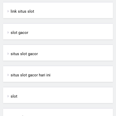
link situs slot
slot gacor
situs slot gacor
situs slot gacor hari ini
slot