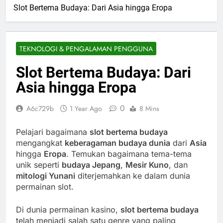
Slot Bertema Budaya: Dari Asia hingga Eropa
TEKNOLOGI & PENGALAMAN PENGGUNA
Slot Bertema Budaya: Dari
Asia hingga Eropa
0
A6c729b
1 Year Ago
8 Mins
Pelajari bagaimana
slot bertema budaya
mengangkat
keberagaman budaya dunia
dari
Asia
hingga
Eropa
. Temukan bagaimana tema-tema
unik seperti
budaya Jepang
,
Mesir Kuno
, dan
mitologi Yunani
diterjemahkan ke dalam dunia
permainan slot.
Di dunia permainan kasino,
slot bertema budaya
telah menjadi salah satu genre yang paling