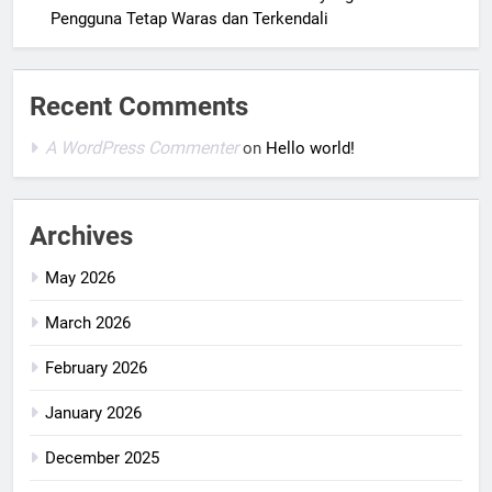
Pengguna Tetap Waras dan Terkendali
Recent Comments
A WordPress Commenter
on
Hello world!
Archives
May 2026
March 2026
February 2026
January 2026
December 2025