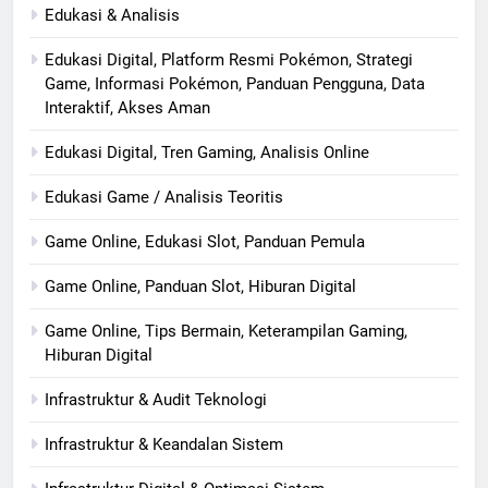
Edukasi & Analisis
Edukasi Digital, Platform Resmi Pokémon, Strategi
Game, Informasi Pokémon, Panduan Pengguna, Data
Interaktif, Akses Aman
Edukasi Digital, Tren Gaming, Analisis Online
Edukasi Game / Analisis Teoritis
Game Online, Edukasi Slot, Panduan Pemula
Game Online, Panduan Slot, Hiburan Digital
Game Online, Tips Bermain, Keterampilan Gaming,
Hiburan Digital
Infrastruktur & Audit Teknologi
Infrastruktur & Keandalan Sistem