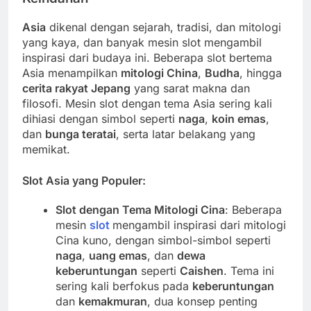
Asia
dikenal dengan sejarah, tradisi, dan mitologi
yang kaya, dan banyak mesin slot mengambil
inspirasi dari budaya ini. Beberapa slot bertema
Asia menampilkan
mitologi China
,
Budha
, hingga
cerita rakyat Jepang
yang sarat makna dan
filosofi. Mesin slot dengan tema Asia sering kali
dihiasi dengan simbol seperti
naga
,
koin emas
,
dan
bunga teratai
, serta latar belakang yang
memikat.
Slot Asia yang Populer:
Slot dengan Tema Mitologi Cina
: Beberapa
mesin
slot
mengambil inspirasi dari mitologi
Cina kuno, dengan simbol-simbol seperti
naga
,
uang emas
, dan
dewa
keberuntungan
seperti
Caishen
. Tema ini
sering kali berfokus pada
keberuntungan
dan
kemakmuran
, dua konsep penting