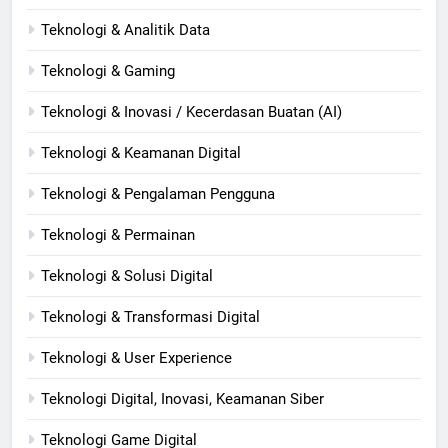
Teknologi & Analitik Data
Teknologi & Gaming
Teknologi & Inovasi / Kecerdasan Buatan (AI)
Teknologi & Keamanan Digital
Teknologi & Pengalaman Pengguna
Teknologi & Permainan
Teknologi & Solusi Digital
Teknologi & Transformasi Digital
Teknologi & User Experience
Teknologi Digital, Inovasi, Keamanan Siber
Teknologi Game Digital