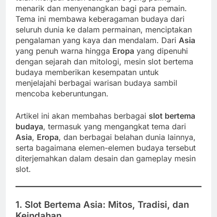
menarik dan menyenangkan bagi para pemain.
Tema ini membawa keberagaman budaya dari
seluruh dunia ke dalam permainan, menciptakan
pengalaman yang kaya dan mendalam. Dari
Asia
yang penuh warna hingga
Eropa
yang dipenuhi
dengan sejarah dan mitologi, mesin slot bertema
budaya memberikan kesempatan untuk
menjelajahi berbagai warisan budaya sambil
mencoba keberuntungan.
Artikel ini akan membahas berbagai
slot bertema
budaya
, termasuk yang mengangkat tema dari
Asia
,
Eropa
, dan berbagai belahan dunia lainnya,
serta bagaimana elemen-elemen budaya tersebut
diterjemahkan dalam desain dan gameplay mesin
slot.
1.
Slot Bertema Asia: Mitos, Tradisi, dan
Keindahan