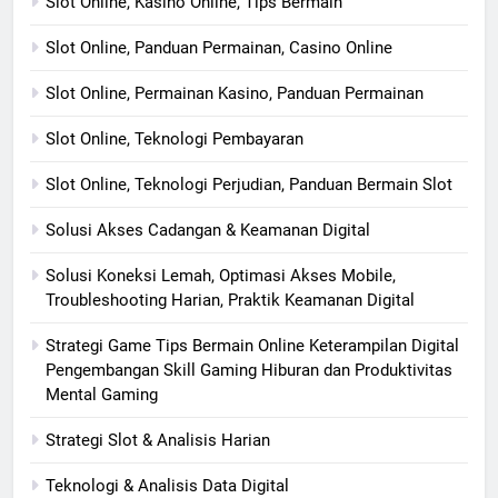
Slot Online, Kasino Online, Tips Bermain
Slot Online, Panduan Permainan, Casino Online
Slot Online, Permainan Kasino, Panduan Permainan
Slot Online, Teknologi Pembayaran
Slot Online, Teknologi Perjudian, Panduan Bermain Slot
Solusi Akses Cadangan & Keamanan Digital
Solusi Koneksi Lemah, Optimasi Akses Mobile,
Troubleshooting Harian, Praktik Keamanan Digital
Strategi Game Tips Bermain Online Keterampilan Digital
Pengembangan Skill Gaming Hiburan dan Produktivitas
Mental Gaming
Strategi Slot & Analisis Harian
Teknologi & Analisis Data Digital