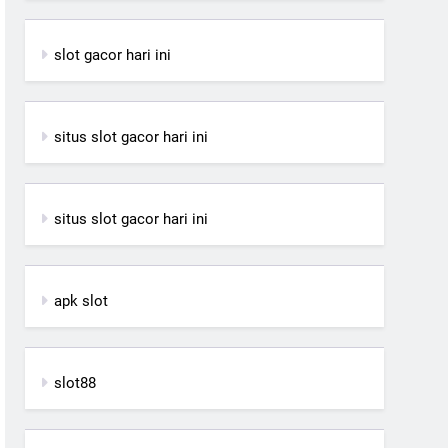
slot gacor hari ini
situs slot gacor hari ini
situs slot gacor hari ini
apk slot
slot88