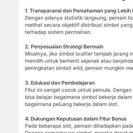
1. Transparansi dan Pemahaman yang Lebih 
Dengan adanya statistik langsung, pemain ti
melihat secara objektif distribusi simbol ya
terhadap sistem permainan.
2. Penyesuaian Strategi Bermain
Misalnya, jika simbol scatter tampak jarang 
memilih untuk berhenti sejenak atau berpinda
peningkatan simbol wild, pemain mungkin m
3. Edukasi dan Pembelajaran
Fitur ini sangat cocok untuk pemula. Dengan d
bisa belajar bagaimana simbol bekerja dal
bagaimana peluang bekerja dalam slot.
4. Dukungan Keputusan dalam Fitur Bonus
Pada beberapa slot, pemain dihadapkan pada