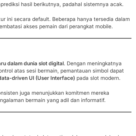
emprediksi hasil berikutnya, padahal sistemnya acak.
ur ini secara default. Beberapa hanya tersedia dalam
membatasi akses pemain dari perangkat mobile.
ru dalam dunia slot digital
. Dengan meningkatnya
ontrol atas sesi bermain, pemantauan simbol dapat
 data-driven UI (User Interface)
pada slot modern.
konsisten juga menunjukkan komitmen mereka
galaman bermain yang adil dan informatif.