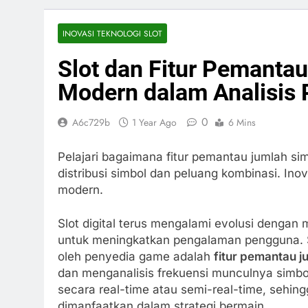
INOVASI TEKNOLOGI SLOT
Slot dan Fitur Pemanta
Modern dalam Analisis 
0
A6c729b
1 Year Ago
6 Mins
Pelajari bagaimana fitur pemantau jumlah s
distribusi simbol dan peluang kombinasi. Inov
modern.
Slot digital terus mengalami evolusi denga
untuk meningkatkan pengalaman pengguna. Sa
oleh penyedia game adalah
fitur pemantau j
dan menganalisis frekuensi munculnya simbo
secara real-time atau semi-real-time, sehi
dimanfaatkan dalam strategi bermain.