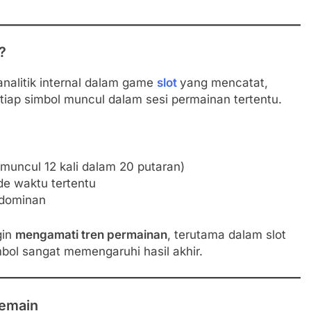
?
analitik internal dalam game
slot
yang mencatat,
iap simbol muncul dalam sesi permainan tertentu.
 muncul 12 kali dalam 20 putaran)
de waktu tertentu
 dominan
gin
mengamati tren permainan
, terutama dalam slot
simbol sangat memengaruhi hasil akhir.
Pemain