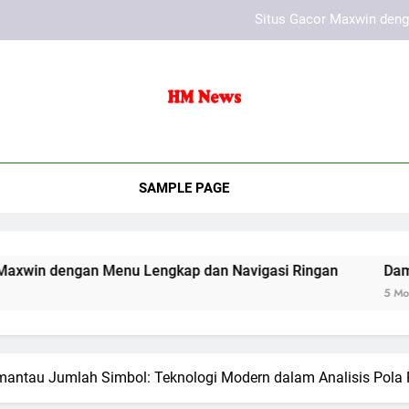
Situs Gacor Maxwin deng
Dampak Positif Media Teknolo
Sistem Integrasi Data pada Platform Lebah4D: Fondasi Infrast
 News
Solusi Akses LAE138 Link Alte
erita Dan Update Terkini Dari India Dan Seluruh Dunia Hanya
Situs Gacor Maxwin deng
SAMPLE PAGE
Dampak Positif Media Teknolo
Sistem Integrasi Data pada Platform Lebah4D: Fondasi Infrast
gan Menu Lengkap dan Navigasi Ringan
Dampak Positif M
5 Months Ago
emantau Jumlah Simbol: Teknologi Modern dalam Analisis Pola