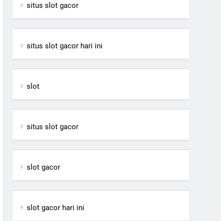
situs slot gacor
situs slot gacor hari ini
slot
situs slot gacor
slot gacor
slot gacor hari ini