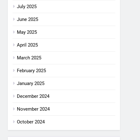
July 2025
June 2025
May 2025
April 2025
March 2025
February 2025
January 2025
December 2024
November 2024
October 2024