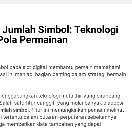
u Jumlah Simbol: Teknologi
Pola Permainan
imbol pada slot digital membantu pemain memahami
asi ini menjadi bagian penting dalam strategi bermain
n menggabungkan teknologi mutakhir yang dirancang
lah satu fitur canggih yang mulai banyak diadopsi
umlah simbol
. Fitur ini memungkinkan pemain melihat
l tertentu dalam putaran-perputaran sebelumnya
ngga memberikan data tambahan yang dapat