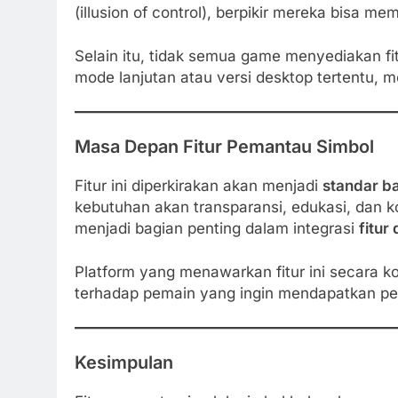
(illusion of control), berpikir mereka bisa m
Selain itu, tidak semua game menyediakan fit
mode lanjutan atau versi desktop tertentu, 
Masa Depan Fitur Pemantau Simbol
Fitur ini diperkirakan akan menjadi
standar ba
kebutuhan akan transparansi, edukasi, dan k
menjadi bagian penting dalam integrasi
fitur
Platform yang menawarkan fitur ini secara 
terhadap pemain yang ingin mendapatkan pen
Kesimpulan