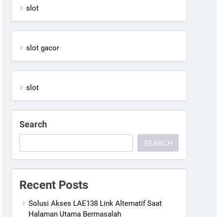
slot
slot gacor
slot
Search
SEARCH
Recent Posts
Solusi Akses LAE138 Link Alternatif Saat
Halaman Utama Bermasalah