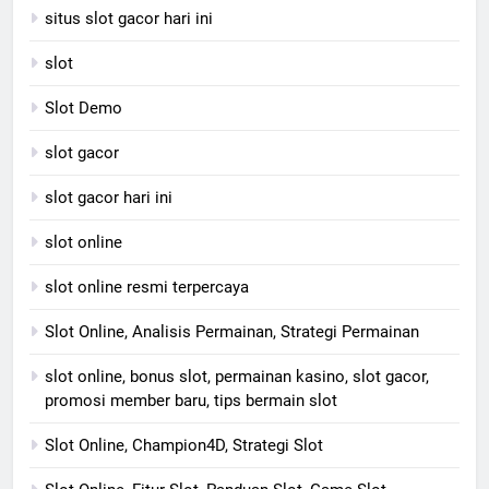
situs slot gacor hari ini
slot
Slot Demo
slot gacor
slot gacor hari ini
slot online
slot online resmi terpercaya
Slot Online, Analisis Permainan, Strategi Permainan
slot online, bonus slot, permainan kasino, slot gacor,
promosi member baru, tips bermain slot
Slot Online, Champion4D, Strategi Slot