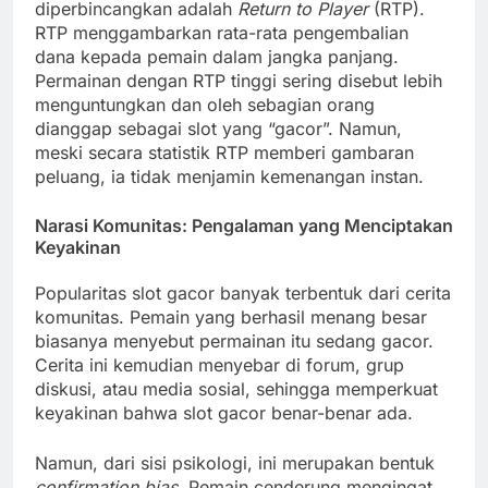
diperbincangkan adalah
Return to Player
(RTP).
RTP menggambarkan rata-rata pengembalian
dana kepada pemain dalam jangka panjang.
Permainan dengan RTP tinggi sering disebut lebih
menguntungkan dan oleh sebagian orang
dianggap sebagai slot yang “gacor”. Namun,
meski secara statistik RTP memberi gambaran
peluang, ia tidak menjamin kemenangan instan.
Narasi Komunitas: Pengalaman yang Menciptakan
Keyakinan
Popularitas slot gacor banyak terbentuk dari cerita
komunitas. Pemain yang berhasil menang besar
biasanya menyebut permainan itu sedang gacor.
Cerita ini kemudian menyebar di forum, grup
diskusi, atau media sosial, sehingga memperkuat
keyakinan bahwa slot gacor benar-benar ada.
Namun, dari sisi psikologi, ini merupakan bentuk
confirmation bias
. Pemain cenderung mengingat