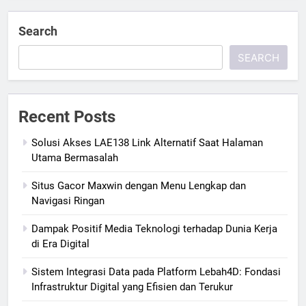
Search
SEARCH
Recent Posts
Solusi Akses LAE138 Link Alternatif Saat Halaman
Utama Bermasalah
Situs Gacor Maxwin dengan Menu Lengkap dan
Navigasi Ringan
Dampak Positif Media Teknologi terhadap Dunia Kerja
di Era Digital
Sistem Integrasi Data pada Platform Lebah4D: Fondasi
Infrastruktur Digital yang Efisien dan Terukur