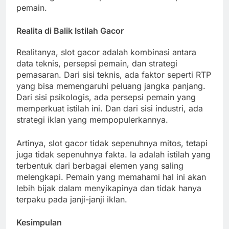
pemain.
Realita di Balik Istilah Gacor
Realitanya, slot gacor adalah kombinasi antara
data teknis, persepsi pemain, dan strategi
pemasaran. Dari sisi teknis, ada faktor seperti RTP
yang bisa memengaruhi peluang jangka panjang.
Dari sisi psikologis, ada persepsi pemain yang
memperkuat istilah ini. Dan dari sisi industri, ada
strategi iklan yang mempopulerkannya.
Artinya, slot gacor tidak sepenuhnya mitos, tetapi
juga tidak sepenuhnya fakta. Ia adalah istilah yang
terbentuk dari berbagai elemen yang saling
melengkapi. Pemain yang memahami hal ini akan
lebih bijak dalam menyikapinya dan tidak hanya
terpaku pada janji-janji iklan.
Kesimpulan