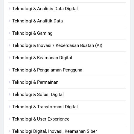
Teknologi & Analisis Data Digital
Teknologi & Analitik Data
Teknologi & Gaming
Teknologi & Inovasi / Kecerdasan Buatan (AI)
Teknologi & Keamanan Digital
Teknologi & Pengalaman Pengguna
Teknologi & Permainan
Teknologi & Solusi Digital
Teknologi & Transformasi Digital
Teknologi & User Experience
Teknologi Digital, Inovasi, Keamanan Siber