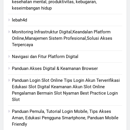
kesehatan mental, produktivitas, kebugaran,
keseimbangan hidup
lebah4d
Monitoring Infrastruktur Digital,Keandalan Platform
Online,Manajemen Sistem Profesional,Solusi Akses
Terpercaya
Navigasi dan Fitur Platform Digital
Panduan Akses Digital & Keamanan Browser
Panduan Login Slot Online Tips Login Akun Terverifikasi
Edukasi Slot Digital Keamanan Akun Slot Online
Pengalaman Bermain Slot Nyaman Best Practice Login
Slot
Panduan Pemula, Tutorial Login Mobile, Tips Akses
Aman, Edukasi Pengguna Smartphone, Panduan Mobile
Friendly