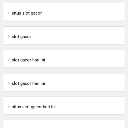
situs slot gacor
slot gacor
slot gacor hari ini
slot gacor hari ini
situs slot gacor hari ini