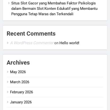
Situs Slot Gacor yang Membahas Faktor Psikologis
dalam Bermain Slot:Konten Edukatif yang Membantu
Pengguna Tetap Waras dan Terkendali
Recent Comments
A WordPress Commenter
on
Hello world!
Archives
May 2026
March 2026
February 2026
January 2026