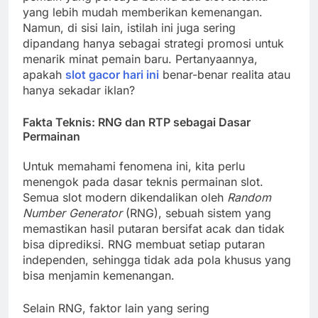
yang lebih mudah memberikan kemenangan.
Namun, di sisi lain, istilah ini juga sering
dipandang hanya sebagai strategi promosi untuk
menarik minat pemain baru. Pertanyaannya,
apakah
slot gacor hari ini
benar-benar realita atau
hanya sekadar iklan?
Fakta Teknis: RNG dan RTP sebagai Dasar
Permainan
Untuk memahami fenomena ini, kita perlu
menengok pada dasar teknis permainan slot.
Semua slot modern dikendalikan oleh
Random
Number Generator
(RNG), sebuah sistem yang
memastikan hasil putaran bersifat acak dan tidak
bisa diprediksi. RNG membuat setiap putaran
independen, sehingga tidak ada pola khusus yang
bisa menjamin kemenangan.
Selain RNG, faktor lain yang sering