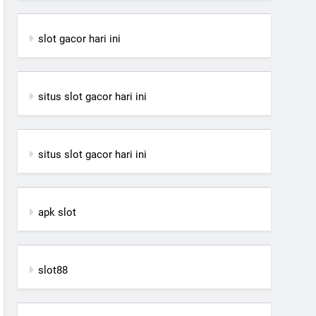
slot gacor hari ini
situs slot gacor hari ini
situs slot gacor hari ini
apk slot
slot88