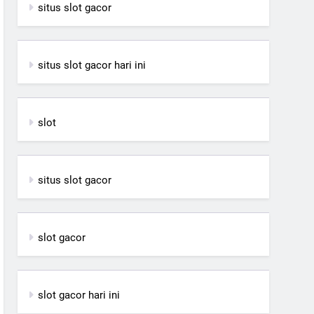
situs slot gacor
situs slot gacor hari ini
slot
situs slot gacor
slot gacor
slot gacor hari ini