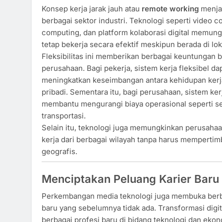
Konsep kerja jarak jauh atau
remote working
menjad
berbagai sektor industri. Teknologi seperti video 
computing, dan platform kolaborasi digital memun
tetap bekerja secara efektif meskipun berada di lo
Fleksibilitas ini memberikan berbagai keuntungan 
perusahaan. Bagi pekerja, sistem kerja fleksibel 
meningkatkan keseimbangan antara kehidupan kerj
pribadi. Sementara itu, bagi perusahaan, sistem kerj
membantu mengurangi biaya operasional seperti s
transportasi.
Selain itu, teknologi juga memungkinkan perusaha
kerja dari berbagai wilayah tanpa harus mempertim
geografis.
Menciptakan Peluang Karier Baru
Perkembangan media teknologi juga membuka berba
baru yang sebelumnya tidak ada. Transformasi digi
berbagai profesi baru di bidang teknologi dan ekono