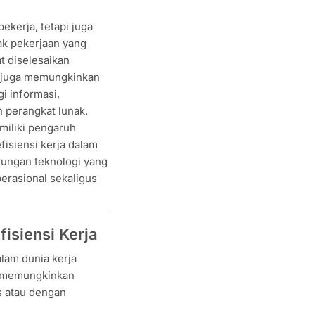
ekerja, tetapi juga
ak pekerjaan yang
 diselesaikan
gi juga memungkinkan
i informasi,
n perangkat lunak.
miliki pengaruh
fisiensi kerja dalam
ungan teknologi yang
erasional sekaligus
isiensi Kerja
lam dunia kerja
al memungkinkan
s atau dengan