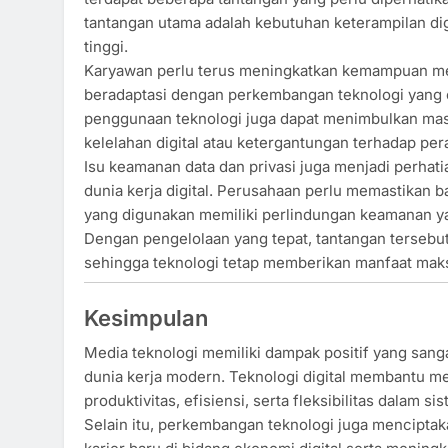
tantangan utama adalah kebutuhan keterampilan dig
tinggi.
Karyawan perlu terus meningkatkan kemampuan me
beradaptasi dengan perkembangan teknologi yang ce
penggunaan teknologi juga dapat menimbulkan mas
kelelahan digital atau ketergantungan terhadap per
Isu keamanan data dan privasi juga menjadi perhat
dunia kerja digital. Perusahaan perlu memastikan 
yang digunakan memiliki perlindungan keamanan 
Dengan pengelolaan yang tepat, tantangan tersebut
sehingga teknologi tetap memberikan manfaat maksi
Kesimpulan
Media teknologi memiliki dampak positif yang sang
dunia kerja modern. Teknologi digital membantu m
produktivitas, efisiensi, serta fleksibilitas dalam sis
Selain itu, perkembangan teknologi juga mencipta