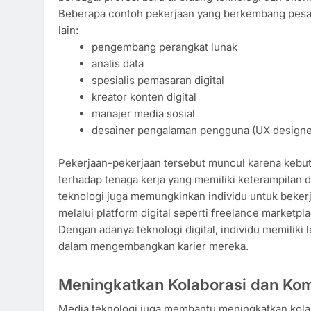
Beberapa contoh pekerjaan yang berkembang pesat d
lain:
pengembang perangkat lunak
analis data
spesialis pemasaran digital
kreator konten digital
manajer media sosial
desainer pengalaman pengguna (UX designe
Pekerjaan-pekerjaan tersebut muncul karena kebu
terhadap tenaga kerja yang memiliki keterampilan dig
teknologi juga memungkinkan individu untuk bekerj
melalui platform digital seperti freelance marketpl
Dengan adanya teknologi digital, individu memiliki l
dalam mengembangkan karier mereka.
Meningkatkan Kolaborasi dan Kom
Media teknologi juga membantu meningkatkan kola