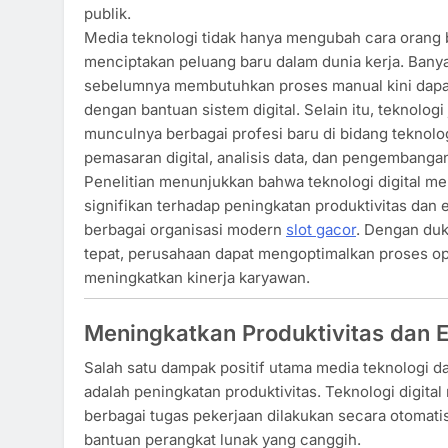
publik.
Media teknologi tidak hanya mengubah cara orang b
menciptakan peluang baru dalam dunia kerja. Bany
sebelumnya membutuhkan proses manual kini dapat
dengan bantuan sistem digital. Selain itu, teknolo
munculnya berbagai profesi baru di bidang teknolog
pemasaran digital, analisis data, dan pengembanga
Penelitian menunjukkan bahwa teknologi digital me
signifikan terhadap peningkatan produktivitas dan e
berbagai organisasi modern
slot gacor
. Dengan duk
tepat, perusahaan dapat mengoptimalkan proses op
meningkatkan kinerja karyawan.
Meningkatkan Produktivitas dan Ef
Salah satu dampak positif utama media teknologi da
adalah peningkatan produktivitas. Teknologi digit
berbagai tugas pekerjaan dilakukan secara otomati
bantuan perangkat lunak yang canggih.