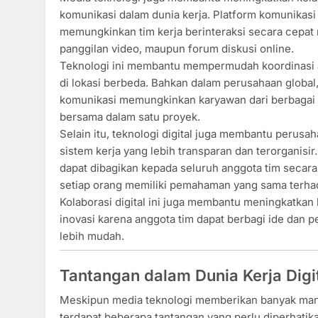
komunikasi dalam dunia kerja. Platform komunikasi 
memungkinkan tim kerja berinteraksi secara cepat 
panggilan video, maupun forum diskusi online.
Teknologi ini membantu mempermudah koordinasi a
di lokasi berbeda. Bahkan dalam perusahaan global,
komunikasi memungkinkan karyawan dari berbagai 
bersama dalam satu proyek.
Selain itu, teknologi digital juga membantu peru
sistem kerja yang lebih transparan dan terorganisir
dapat dibagikan kepada seluruh anggota tim secar
setiap orang memiliki pemahaman yang sama terhad
Kolaborasi digital ini juga membantu meningkatkan 
inovasi karena anggota tim dapat berbagi ide dan
lebih mudah.
Tantangan dalam Dunia Kerja Digi
Meskipun media teknologi memberikan banyak manfa
terdapat beberapa tantangan yang perlu diperhatika