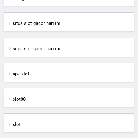
situs slot gacor hari ini
situs slot gacor hari ini
apk slot
slot88
slot