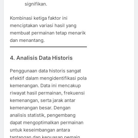
signifikan.
Kombinasi ketiga faktor ini
menciptakan variasi hasil yang
membuat permainan tetap menarik
dan menantang.
4. Analisis Data Historis
Penggunaan data historis sangat
efektif dalam mengidentifikasi pola
kemenangan. Data ini mencakup
riwayat hasil permainan, frekuensi
kemenangan, serta jarak antar
kemenangan besar. Dengan
analisis statistik, pengembang
dapat mengoptimalkan permainan
untuk keseimbangan antara
tantangan dan kepuasan pemain.