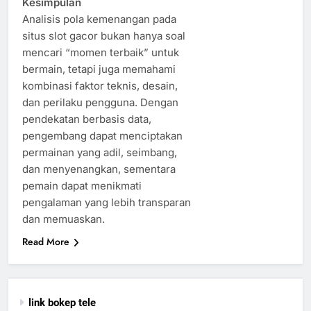
Kesimpulan
Analisis pola kemenangan pada
situs slot gacor bukan hanya soal
mencari “momen terbaik” untuk
bermain, tetapi juga memahami
kombinasi faktor teknis, desain,
dan perilaku pengguna. Dengan
pendekatan berbasis data,
pengembang dapat menciptakan
permainan yang adil, seimbang,
dan menyenangkan, sementara
pemain dapat menikmati
pengalaman yang lebih transparan
dan memuaskan.
Read More
link bokep tele