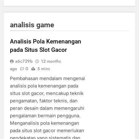
analisis game
Analisis Pola Kemenangan
pada Situs Slot Gacor
a6c729b
12 months
ago
0
5 mins
Pembahasan mendalam mengenai
analisis pola kemenangan pada
situs slot gacor, mencakup teknik
pengamatan, faktor teknis, dan
peran desain dalam memengaruhi
pengalaman bermain pengguna.
Menganalisis pola kemenangan
pada situs slot gacor memerlukan
pendekatan yang sistematis dan