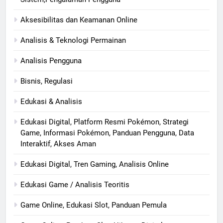
Aksesibilitas dan Keamanan Online
Analisis & Teknologi Permainan
Analisis Pengguna
Bisnis, Regulasi
Edukasi & Analisis
Edukasi Digital, Platform Resmi Pokémon, Strategi
Game, Informasi Pokémon, Panduan Pengguna, Data
Interaktif, Akses Aman
Edukasi Digital, Tren Gaming, Analisis Online
Edukasi Game / Analisis Teoritis
Game Online, Edukasi Slot, Panduan Pemula