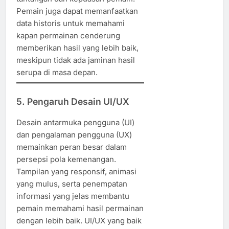
Pemain juga dapat memanfaatkan
data historis untuk memahami
kapan permainan cenderung
memberikan hasil yang lebih baik,
meskipun tidak ada jaminan hasil
serupa di masa depan.
5. Pengaruh Desain UI/UX
Desain antarmuka pengguna (UI)
dan pengalaman pengguna (UX)
memainkan peran besar dalam
persepsi pola kemenangan.
Tampilan yang responsif, animasi
yang mulus, serta penempatan
informasi yang jelas membantu
pemain memahami hasil permainan
dengan lebih baik. UI/UX yang baik