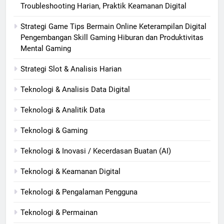
Troubleshooting Harian, Praktik Keamanan Digital
Strategi Game Tips Bermain Online Keterampilan Digital
Pengembangan Skill Gaming Hiburan dan Produktivitas
Mental Gaming
Strategi Slot & Analisis Harian
Teknologi & Analisis Data Digital
Teknologi & Analitik Data
Teknologi & Gaming
Teknologi & Inovasi / Kecerdasan Buatan (AI)
Teknologi & Keamanan Digital
Teknologi & Pengalaman Pengguna
Teknologi & Permainan