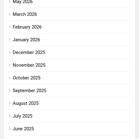
May 2026
March 2026
February 2026
January 2026
December 2025
November 2025
October 2025
September 2025
August 2025
July 2025
June 2025