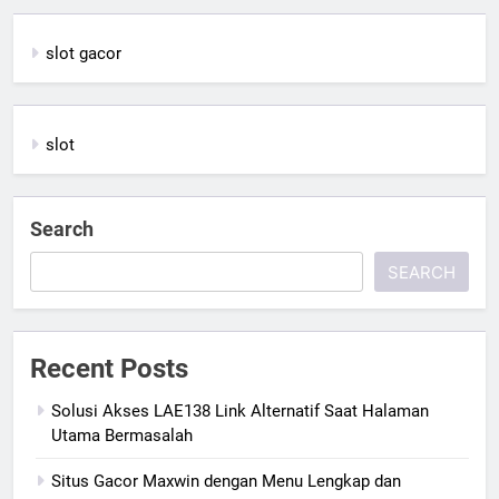
slot gacor
slot
Search
SEARCH
Recent Posts
Solusi Akses LAE138 Link Alternatif Saat Halaman
Utama Bermasalah
Situs Gacor Maxwin dengan Menu Lengkap dan