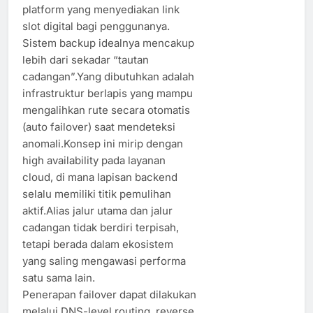
platform yang menyediakan link
slot digital bagi penggunanya.
Sistem backup idealnya mencakup
lebih dari sekadar “tautan
cadangan”.Yang dibutuhkan adalah
infrastruktur berlapis yang mampu
mengalihkan rute secara otomatis
(auto failover) saat mendeteksi
anomali.Konsep ini mirip dengan
high availability pada layanan
cloud, di mana lapisan backend
selalu memiliki titik pemulihan
aktif.Alias jalur utama dan jalur
cadangan tidak berdiri terpisah,
tetapi berada dalam ekosistem
yang saling mengawasi performa
satu sama lain.
Penerapan failover dapat dilakukan
melalui DNS-level routing, reverse