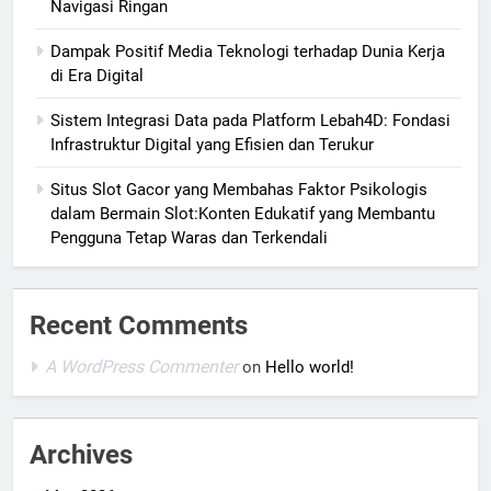
Navigasi Ringan
Dampak Positif Media Teknologi terhadap Dunia Kerja
di Era Digital
Sistem Integrasi Data pada Platform Lebah4D: Fondasi
Infrastruktur Digital yang Efisien dan Terukur
Situs Slot Gacor yang Membahas Faktor Psikologis
dalam Bermain Slot:Konten Edukatif yang Membantu
Pengguna Tetap Waras dan Terkendali
Recent Comments
A WordPress Commenter
on
Hello world!
Archives