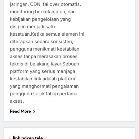
jaringan, CDN, failover otomatis,
monitoring berkelanjutan, dan
kebijakan pengelolaan yang
disiplin menjadi satu
kesatuan.Ketika semua elemen ini
diterapkan secara konsisten,
pengguna menikmati kestabilan
akses tanpa merasakan proses
teknis di belakang layar.Sebuah
platform yang serius menjaga
kestabilan link adalah platform
yang menghormati pengalaman
pengguna sejak tahap pertama
akses.
Read More
link bokep tele