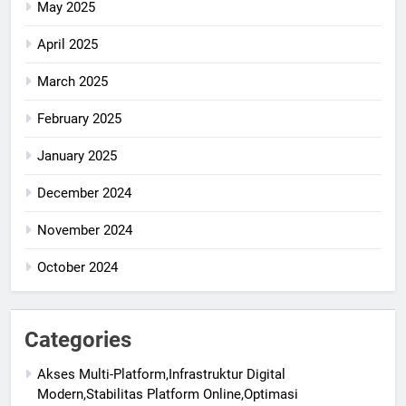
May 2025
April 2025
March 2025
February 2025
January 2025
December 2024
November 2024
October 2024
Categories
Akses Multi-Platform,Infrastruktur Digital
Modern,Stabilitas Platform Online,Optimasi