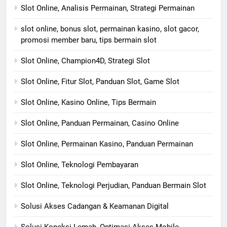
Slot Online, Analisis Permainan, Strategi Permainan
slot online, bonus slot, permainan kasino, slot gacor,
promosi member baru, tips bermain slot
Slot Online, Champion4D, Strategi Slot
Slot Online, Fitur Slot, Panduan Slot, Game Slot
Slot Online, Kasino Online, Tips Bermain
Slot Online, Panduan Permainan, Casino Online
Slot Online, Permainan Kasino, Panduan Permainan
Slot Online, Teknologi Pembayaran
Slot Online, Teknologi Perjudian, Panduan Bermain Slot
Solusi Akses Cadangan & Keamanan Digital
Solusi Koneksi Lemah, Optimasi Akses Mobile,