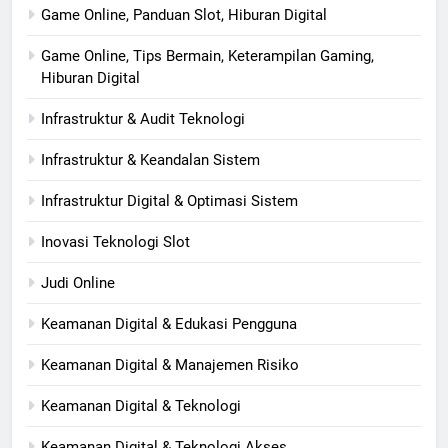
Game Online, Panduan Slot, Hiburan Digital
Game Online, Tips Bermain, Keterampilan Gaming,
Hiburan Digital
Infrastruktur & Audit Teknologi
Infrastruktur & Keandalan Sistem
Infrastruktur Digital & Optimasi Sistem
Inovasi Teknologi Slot
Judi Online
Keamanan Digital & Edukasi Pengguna
Keamanan Digital & Manajemen Risiko
Keamanan Digital & Teknologi
Keamanan Digital & Teknologi Akses