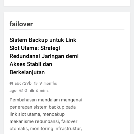
failover
Sistem Backup untuk Link
Slot Utama: Strategi
Redundansi Jaringan demi
Akses Stabil dan
Berkelanjutan
a6c729b
9 months
ago
0
6 mins
Pembahasan mendalam mengenai
penerapan sistem backup pada
link slot utama, mencakup
mekanisme redundansi, failover
otomatis, monitoring infrastruktur,