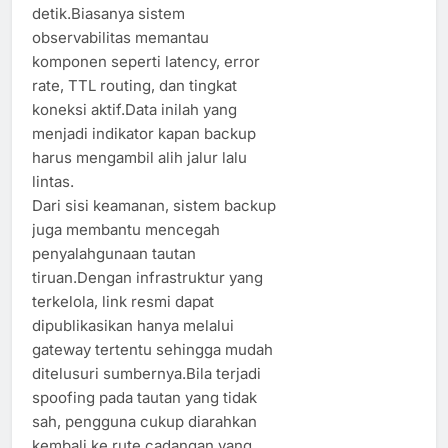
detik.Biasanya sistem
observabilitas memantau
komponen seperti latency, error
rate, TTL routing, dan tingkat
koneksi aktif.Data inilah yang
menjadi indikator kapan backup
harus mengambil alih jalur lalu
lintas.
Dari sisi keamanan, sistem backup
juga membantu mencegah
penyalahgunaan tautan
tiruan.Dengan infrastruktur yang
terkelola, link resmi dapat
dipublikasikan hanya melalui
gateway tertentu sehingga mudah
ditelusuri sumbernya.Bila terjadi
spoofing pada tautan yang tidak
sah, pengguna cukup diarahkan
kembali ke rute cadangan yang