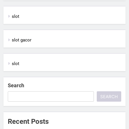
slot
slot gacor
slot
Search
SEARCH
Recent Posts