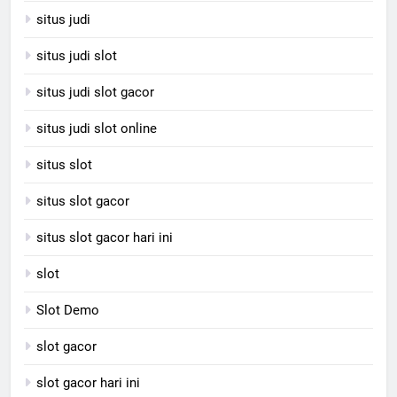
situs judi
situs judi slot
situs judi slot gacor
situs judi slot online
situs slot
situs slot gacor
situs slot gacor hari ini
slot
Slot Demo
slot gacor
slot gacor hari ini