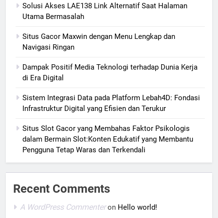
Solusi Akses LAE138 Link Alternatif Saat Halaman
Utama Bermasalah
Situs Gacor Maxwin dengan Menu Lengkap dan
Navigasi Ringan
Dampak Positif Media Teknologi terhadap Dunia Kerja
di Era Digital
Sistem Integrasi Data pada Platform Lebah4D: Fondasi
Infrastruktur Digital yang Efisien dan Terukur
Situs Slot Gacor yang Membahas Faktor Psikologis
dalam Bermain Slot:Konten Edukatif yang Membantu
Pengguna Tetap Waras dan Terkendali
Recent Comments
A WordPress Commenter
on
Hello world!