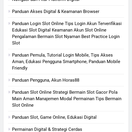
Panduan Akses Digital & Keamanan Browser
Panduan Login Slot Online Tips Login Akun Terverifikasi
Edukasi Slot Digital Keamanan Akun Slot Online
Pengalaman Bermain Slot Nyaman Best Practice Login
Slot
Panduan Pemula, Tutorial Login Mobile, Tips Akses
Aman, Edukasi Pengguna Smartphone, Panduan Mobile
Friendly
Panduan Pengguna, Akun Horas88
Panduan Slot Online Strategi Bermain Slot Gacor Pola
Main Aman Manajemen Modal Permainan Tips Bermain
Slot Online
Panduan Slot, Game Online, Edukasi Digital
Permainan Digital & Strategi Cerdas