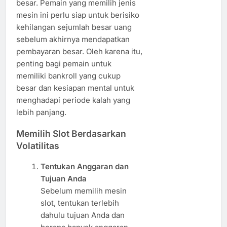
besar. Pemain yang memilih jenis
mesin ini perlu siap untuk berisiko
kehilangan sejumlah besar uang
sebelum akhirnya mendapatkan
pembayaran besar. Oleh karena itu,
penting bagi pemain untuk
memiliki bankroll yang cukup
besar dan kesiapan mental untuk
menghadapi periode kalah yang
lebih panjang.
Memilih Slot Berdasarkan
Volatilitas
Tentukan Anggaran dan
Tujuan Anda
Sebelum memilih mesin
slot, tentukan terlebih
dahulu tujuan Anda dan