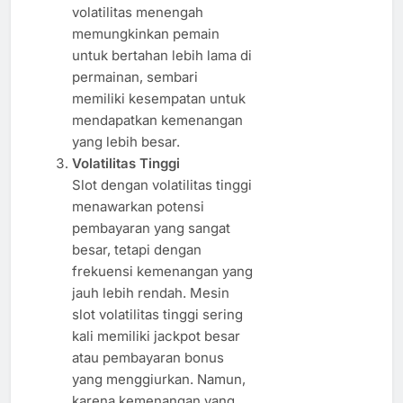
volatilitas menengah
memungkinkan pemain
untuk bertahan lebih lama di
permainan, sembari
memiliki kesempatan untuk
mendapatkan kemenangan
yang lebih besar.
Volatilitas Tinggi
Slot dengan volatilitas tinggi
menawarkan potensi
pembayaran yang sangat
besar, tetapi dengan
frekuensi kemenangan yang
jauh lebih rendah. Mesin
slot volatilitas tinggi sering
kali memiliki jackpot besar
atau pembayaran bonus
yang menggiurkan. Namun,
karena kemenangan yang