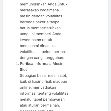
memungkinkan Anda untuk
merasakan bagaimana
mesin dengan volatilitas
berbeda bekerja tanpa
harus mempertaruhkan
uang. Ini memberi Anda
kesempatan untuk
memahami dinamika
volatilitas sebelum bertaruh
dengan uang sungguhan.
Periksa Informasi Mesin
Slot
Sebagian besar mesin slot,
baik di kasino fisik maupun
online, menyediakan
informasi tentang volatilitas
melalui tabel pembayaran
atau aturan permainan.