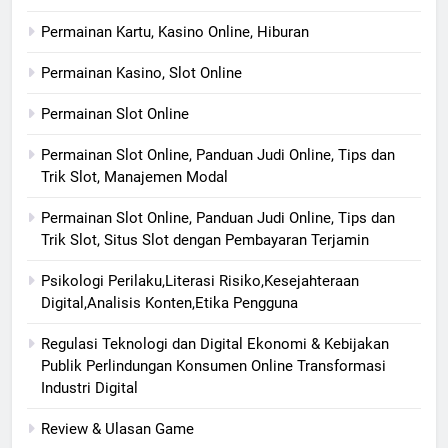
Permainan Kartu, Kasino Online, Hiburan
Permainan Kasino, Slot Online
Permainan Slot Online
Permainan Slot Online, Panduan Judi Online, Tips dan
Trik Slot, Manajemen Modal
Permainan Slot Online, Panduan Judi Online, Tips dan
Trik Slot, Situs Slot dengan Pembayaran Terjamin
Psikologi Perilaku,Literasi Risiko,Kesejahteraan
Digital,Analisis Konten,Etika Pengguna
Regulasi Teknologi dan Digital Ekonomi & Kebijakan
Publik Perlindungan Konsumen Online Transformasi
Industri Digital
Review & Ulasan Game