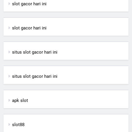
slot gacor hari ini
slot gacor hari ini
situs slot gacor hari ini
situs slot gacor hari ini
apk slot
slot88