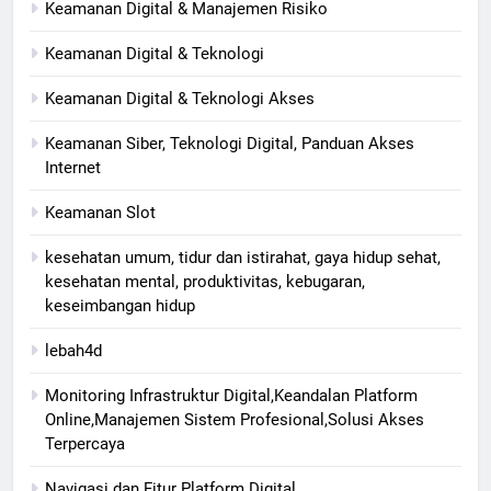
Keamanan Digital & Manajemen Risiko
Keamanan Digital & Teknologi
Keamanan Digital & Teknologi Akses
Keamanan Siber, Teknologi Digital, Panduan Akses
Internet
Keamanan Slot
kesehatan umum, tidur dan istirahat, gaya hidup sehat,
kesehatan mental, produktivitas, kebugaran,
keseimbangan hidup
lebah4d
Monitoring Infrastruktur Digital,Keandalan Platform
Online,Manajemen Sistem Profesional,Solusi Akses
Terpercaya
Navigasi dan Fitur Platform Digital