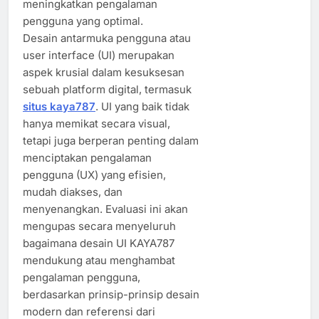
meningkatkan pengalaman
pengguna yang optimal.
Desain antarmuka pengguna atau
user interface (UI) merupakan
aspek krusial dalam kesuksesan
sebuah platform digital, termasuk
situs kaya787
. UI yang baik tidak
hanya memikat secara visual,
tetapi juga berperan penting dalam
menciptakan pengalaman
pengguna (UX) yang efisien,
mudah diakses, dan
menyenangkan. Evaluasi ini akan
mengupas secara menyeluruh
bagaimana desain UI KAYA787
mendukung atau menghambat
pengalaman pengguna,
berdasarkan prinsip-prinsip desain
modern dan referensi dari