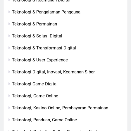
Teknologi & Keamanan Digital
Teknologi & Pengalaman Pengguna
Teknologi & Permainan
Teknologi & Solusi Digital
Teknologi & Transformasi Digital
Teknologi & User Experience
Teknologi Digital, Inovasi, Keamanan Siber
Teknologi Game Digital
Teknologi, Game Online
Teknologi, Kasino Online, Pembayaran Permainan
Teknologi, Panduan, Game Online