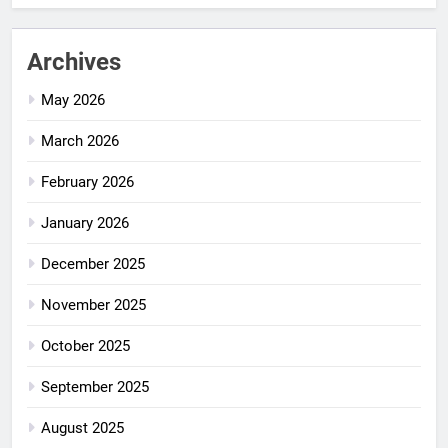
Archives
May 2026
March 2026
February 2026
January 2026
December 2025
November 2025
October 2025
September 2025
August 2025