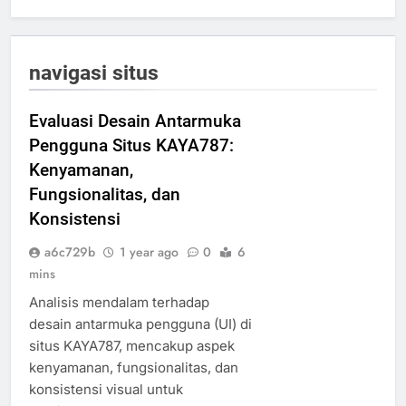
navigasi situs
Evaluasi Desain Antarmuka
Pengguna Situs KAYA787:
Kenyamanan,
Fungsionalitas, dan
Konsistensi
a6c729b
1 year ago
0
6
mins
Analisis mendalam terhadap
desain antarmuka pengguna (UI) di
situs KAYA787, mencakup aspek
kenyamanan, fungsionalitas, dan
konsistensi visual untuk