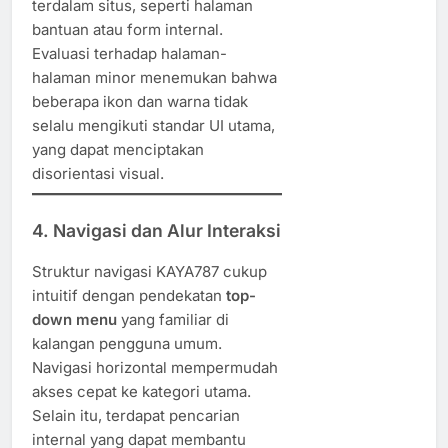
terdalam situs, seperti halaman
bantuan atau form internal.
Evaluasi terhadap halaman-
halaman minor menemukan bahwa
beberapa ikon dan warna tidak
selalu mengikuti standar UI utama,
yang dapat menciptakan
disorientasi visual.
4.
Navigasi dan Alur Interaksi
Struktur navigasi KAYA787 cukup
intuitif dengan pendekatan
top-
down menu
yang familiar di
kalangan pengguna umum.
Navigasi horizontal mempermudah
akses cepat ke kategori utama.
Selain itu, terdapat pencarian
internal yang dapat membantu