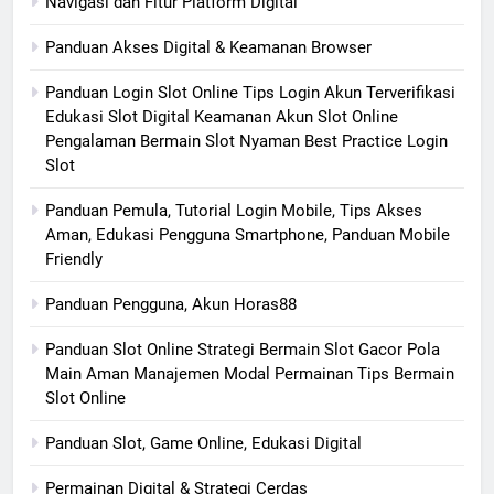
Navigasi dan Fitur Platform Digital
Panduan Akses Digital & Keamanan Browser
Panduan Login Slot Online Tips Login Akun Terverifikasi
Edukasi Slot Digital Keamanan Akun Slot Online
Pengalaman Bermain Slot Nyaman Best Practice Login
Slot
Panduan Pemula, Tutorial Login Mobile, Tips Akses
Aman, Edukasi Pengguna Smartphone, Panduan Mobile
Friendly
Panduan Pengguna, Akun Horas88
Panduan Slot Online Strategi Bermain Slot Gacor Pola
Main Aman Manajemen Modal Permainan Tips Bermain
Slot Online
Panduan Slot, Game Online, Edukasi Digital
Permainan Digital & Strategi Cerdas