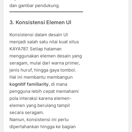
dan gambar pendukung.
3.
Konsistensi Elemen UI
Konsistensi dalam desain UI
menjadi salah satu nilai kuat situs
KAYA787. Setiap halaman
menggunakan elemen desain yang
seragam, mulai dari warna primer,
jenis huruf, hingga gaya tombol.
Hal ini membantu membangun
kognitif familiarity
, di mana
pengguna lebih cepat memahami
pola interaksi karena elemen-
elemen yang berulang tampil
secara seragam.
Namun, konsistensi ini perlu
dipertahankan hingga ke bagian