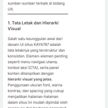
sumber-sumber terbaik di bidang
UX.
1.
Tata Letak dan Hierarki
Visual
Salah satu keunggulan awal dari
desain UI situs KAYA787 adalah
tata letaknya yang terstruktur dan
konsisten. Elemen-elemen penting
seperti menu navigasi utama,
tombol aksi (CTA), serta panel
konten ditampilkan dengan
hierarki visual yang jelas
.
Penggunaan ukuran font, warna
kontras, dan spacing yang cukup
menjadikan halaman-halaman
dalam situs ini mudah dipindai oleh