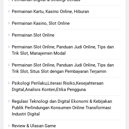
Permainan Kartu, Kasino Online, Hiburan
Permainan Kasino, Slot Online
Permainan Slot Online
Permainan Slot Online, Panduan Judi Online, Tips dan
Trik Slot, Manajemen Modal
Permainan Slot Online, Panduan Judi Online, Tips dan
Trik Slot, Situs Slot dengan Pembayaran Terjamin
Psikologi Perilaku,Literasi Risiko,Kesejahteraan
Digital,Analisis Konten,Etika Pengguna
Regulasi Teknologi dan Digital Ekonomi & Kebijakan
Publik Perlindungan Konsumen Online Transformasi
Industri Digital
Review & Ulasan Game