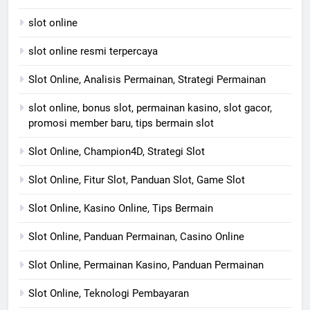
slot online
slot online resmi terpercaya
Slot Online, Analisis Permainan, Strategi Permainan
slot online, bonus slot, permainan kasino, slot gacor,
promosi member baru, tips bermain slot
Slot Online, Champion4D, Strategi Slot
Slot Online, Fitur Slot, Panduan Slot, Game Slot
Slot Online, Kasino Online, Tips Bermain
Slot Online, Panduan Permainan, Casino Online
Slot Online, Permainan Kasino, Panduan Permainan
Slot Online, Teknologi Pembayaran