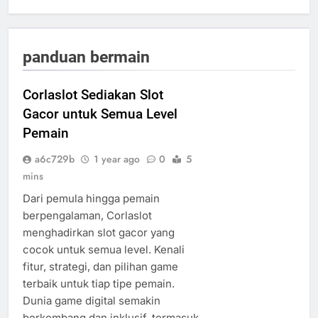
panduan bermain
Corlaslot Sediakan Slot
Gacor untuk Semua Level
Pemain
a6c729b
1 year ago
0
5
mins
Dari pemula hingga pemain
berpengalaman, Corlaslot
menghadirkan slot gacor yang
cocok untuk semua level. Kenali
fitur, strategi, dan pilihan game
terbaik untuk tiap tipe pemain.
Dunia game digital semakin
berkembang dan inklusif, termasuk