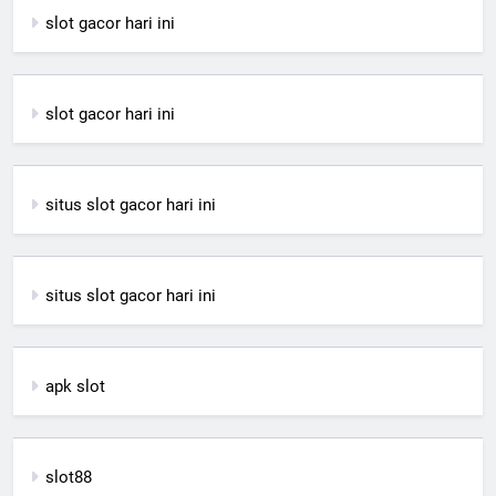
slot gacor hari ini
slot gacor hari ini
situs slot gacor hari ini
situs slot gacor hari ini
apk slot
slot88