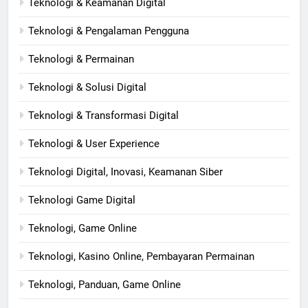
Teknologi & Keamanan Digital
Teknologi & Pengalaman Pengguna
Teknologi & Permainan
Teknologi & Solusi Digital
Teknologi & Transformasi Digital
Teknologi & User Experience
Teknologi Digital, Inovasi, Keamanan Siber
Teknologi Game Digital
Teknologi, Game Online
Teknologi, Kasino Online, Pembayaran Permainan
Teknologi, Panduan, Game Online