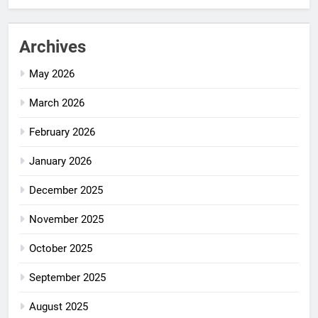
Archives
May 2026
March 2026
February 2026
January 2026
December 2025
November 2025
October 2025
September 2025
August 2025