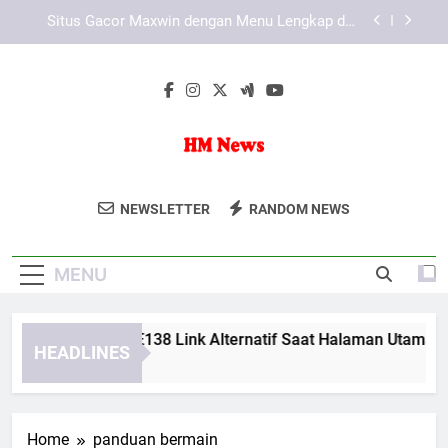
Navigasi Ringan
Skip
Dampak Positif Media Teknologi terhadap Dunia
to
Kerja di Era Digital
content
Sistem Integrasi Data pada Platform Lebah4D:
Fondasi Infrastruktur Digital yang Efisien dan
Terukur
Solusi Akses LAE138 Link Alternatif Saat
Halaman Utama Bermasalah
Situs Gacor Maxwin dengan Menu Lengkap dan
Navigasi Ringan
HM News
Dapatkan Berita Dan Update Terkini Dari
Dampak Positif Media Teknologi terhadap Dunia
NEWSLETTER
RANDOM NEWS
Kerja di Era Digital
India Dan Seluruh Dunia Hanya Di HM
News.
Sistem Integrasi Data pada Platform Lebah4D:
Fondasi Infrastruktur Digital yang Efisien dan
MENU
Terukur
Solusi Akses LAE138 Link Alternatif Saat Halaman Utama Ber
HEADLINES
3 Months Ago
Home
panduan bermain