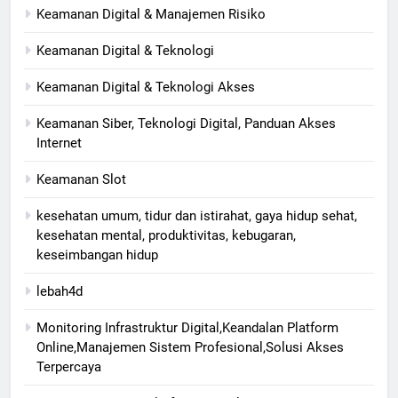
Keamanan Digital & Manajemen Risiko
Keamanan Digital & Teknologi
Keamanan Digital & Teknologi Akses
Keamanan Siber, Teknologi Digital, Panduan Akses
Internet
Keamanan Slot
kesehatan umum, tidur dan istirahat, gaya hidup sehat,
kesehatan mental, produktivitas, kebugaran,
keseimbangan hidup
lebah4d
Monitoring Infrastruktur Digital,Keandalan Platform
Online,Manajemen Sistem Profesional,Solusi Akses
Terpercaya