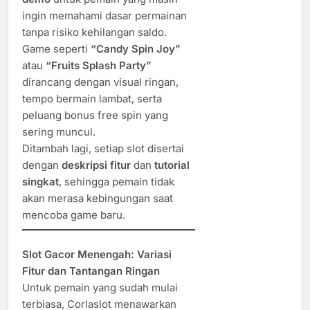
ingin memahami dasar permainan
tanpa risiko kehilangan saldo.
Game seperti
“Candy Spin Joy”
atau
“Fruits Splash Party”
dirancang dengan visual ringan,
tempo bermain lambat, serta
peluang bonus free spin yang
sering muncul.
Ditambah lagi, setiap slot disertai
dengan
deskripsi fitur
dan
tutorial
singkat
, sehingga pemain tidak
akan merasa kebingungan saat
mencoba game baru.
Slot Gacor Menengah: Variasi
Fitur dan Tantangan Ringan
Untuk pemain yang sudah mulai
terbiasa, Corlaslot menawarkan