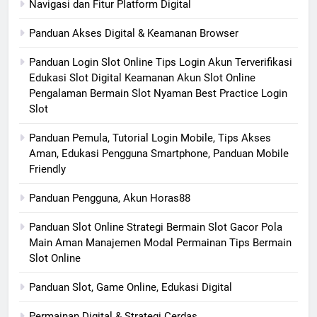
Navigasi dan Fitur Platform Digital
Panduan Akses Digital & Keamanan Browser
Panduan Login Slot Online Tips Login Akun Terverifikasi
Edukasi Slot Digital Keamanan Akun Slot Online
Pengalaman Bermain Slot Nyaman Best Practice Login
Slot
Panduan Pemula, Tutorial Login Mobile, Tips Akses
Aman, Edukasi Pengguna Smartphone, Panduan Mobile
Friendly
Panduan Pengguna, Akun Horas88
Panduan Slot Online Strategi Bermain Slot Gacor Pola
Main Aman Manajemen Modal Permainan Tips Bermain
Slot Online
Panduan Slot, Game Online, Edukasi Digital
Permainan Digital & Strategi Cerdas