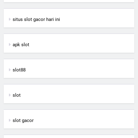
situs slot gacor hari ini
apk slot
slot88
slot
slot gacor