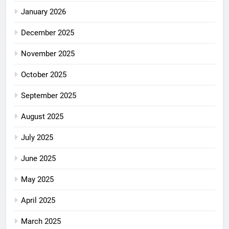
January 2026
December 2025
November 2025
October 2025
September 2025
August 2025
July 2025
June 2025
May 2025
April 2025
March 2025