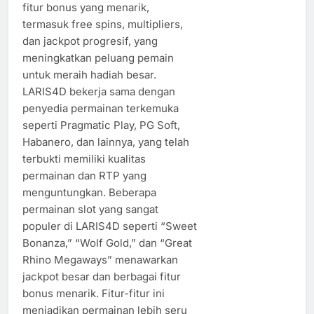
fitur bonus yang menarik,
termasuk free spins, multipliers,
dan jackpot progresif, yang
meningkatkan peluang pemain
untuk meraih hadiah besar.
LARIS4D bekerja sama dengan
penyedia permainan terkemuka
seperti Pragmatic Play, PG Soft,
Habanero, dan lainnya, yang telah
terbukti memiliki kualitas
permainan dan RTP yang
menguntungkan. Beberapa
permainan slot yang sangat
populer di LARIS4D seperti “Sweet
Bonanza,” “Wolf Gold,” dan “Great
Rhino Megaways” menawarkan
jackpot besar dan berbagai fitur
bonus menarik. Fitur-fitur ini
menjadikan permainan lebih seru