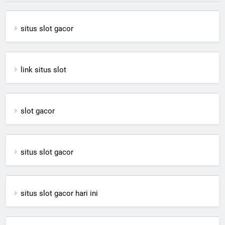
situs slot gacor
link situs slot
slot gacor
situs slot gacor
situs slot gacor hari ini