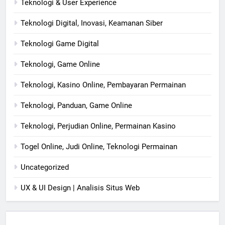
Teknologi & User Experience
Teknologi Digital, Inovasi, Keamanan Siber
Teknologi Game Digital
Teknologi, Game Online
Teknologi, Kasino Online, Pembayaran Permainan
Teknologi, Panduan, Game Online
Teknologi, Perjudian Online, Permainan Kasino
Togel Online, Judi Online, Teknologi Permainan
Uncategorized
UX & UI Design | Analisis Situs Web