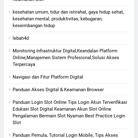
kesehatan umum, tidur dan istirahat, gaya hidup sehat,
kesehatan mental, produktivitas, kebugaran,
keseimbangan hidup
lebah4d
Monitoring Infrastruktur Digital,Keandalan Platform
Online,Manajemen Sistem Profesional,Solusi Akses
Terpercaya
Navigasi dan Fitur Platform Digital
Panduan Akses Digital & Keamanan Browser
Panduan Login Slot Online Tips Login Akun Terverifikasi
Edukasi Slot Digital Keamanan Akun Slot Online
Pengalaman Bermain Slot Nyaman Best Practice Login
Slot
Panduan Pemula, Tutorial Login Mobile, Tips Akses