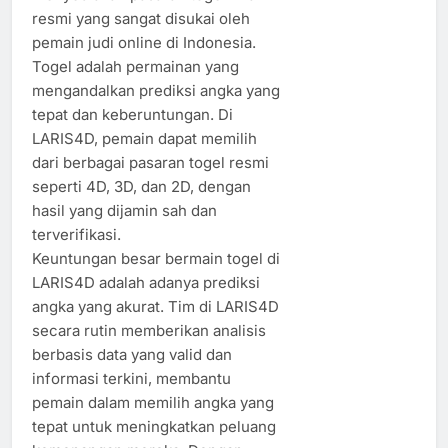
resmi yang sangat disukai oleh
pemain judi online di Indonesia.
Togel adalah permainan yang
mengandalkan prediksi angka yang
tepat dan keberuntungan. Di
LARIS4D, pemain dapat memilih
dari berbagai pasaran togel resmi
seperti 4D, 3D, dan 2D, dengan
hasil yang dijamin sah dan
terverifikasi.
Keuntungan besar bermain togel di
LARIS4D adalah adanya prediksi
angka yang akurat. Tim di LARIS4D
secara rutin memberikan analisis
berbasis data yang valid dan
informasi terkini, membantu
pemain dalam memilih angka yang
tepat untuk meningkatkan peluang