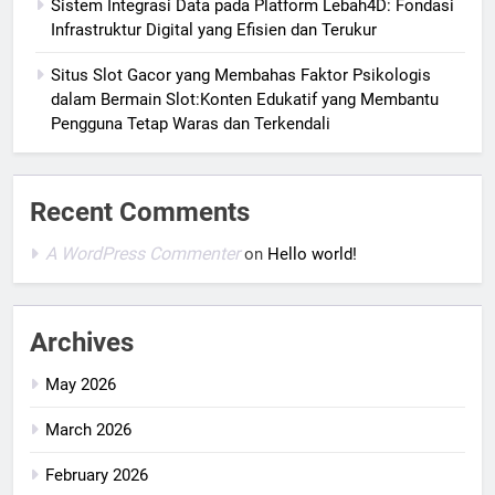
Sistem Integrasi Data pada Platform Lebah4D: Fondasi
Infrastruktur Digital yang Efisien dan Terukur
Situs Slot Gacor yang Membahas Faktor Psikologis
dalam Bermain Slot:Konten Edukatif yang Membantu
Pengguna Tetap Waras dan Terkendali
Recent Comments
A WordPress Commenter
on
Hello world!
Archives
May 2026
March 2026
February 2026