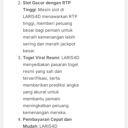
Slot Gacor dengan RTP
Tinggi
: Mesin slot di
LARIS4D menawarkan RTP
tinggi, memberi peluang
besar bagi pemain untuk
meraih kemenangan lebih
sering dan meraih jackpot
besar.
Togel Viral Resmi
: LARIS4D
menyediakan pasaran togel
resmi yang sah dan
terverifikasi, serta
memberikan prediksi angka
yang akurat untuk
membantu pemain
meningkatkan peluang
kemenangan mereka.
Pembayaran Cepat dan
Mudah
: LARIS4D