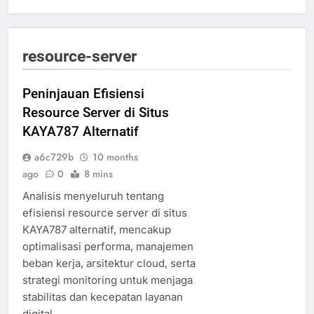
resource-server
Peninjauan Efisiensi
Resource Server di Situs
KAYA787 Alternatif
a6c729b
10 months
ago
0
8 mins
Analisis menyeluruh tentang
efisiensi resource server di situs
KAYA787 alternatif, mencakup
optimalisasi performa, manajemen
beban kerja, arsitektur cloud, serta
strategi monitoring untuk menjaga
stabilitas dan kecepatan layanan
digital.