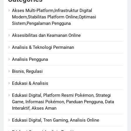
Akses Multi-Platform,Infrastruktur Digital
Modern,Stabilitas Platform Online,Optimasi
Sistem,Pengalaman Pengguna
Aksesibilitas dan Keamanan Online
Analisis & Teknologi Permainan
Analisis Pengguna
Bisnis, Regulasi
Edukasi & Analisis
Edukasi Digital, Platform Resmi Pokémon, Strategi
Game, Informasi Pokémon, Panduan Pengguna, Data
Interaktif, Akses Aman
Edukasi Digital, Tren Gaming, Analisis Online