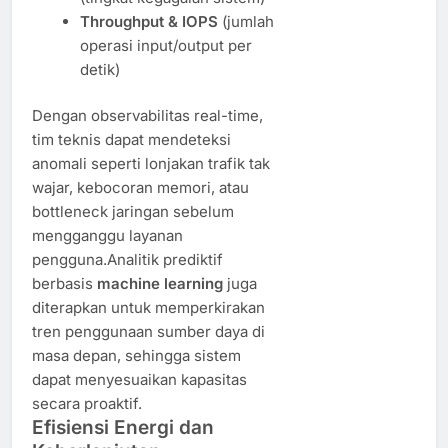
Throughput & IOPS
(jumlah
operasi input/output per
detik)
Dengan observabilitas real-time,
tim teknis dapat mendeteksi
anomali seperti lonjakan trafik tak
wajar, kebocoran memori, atau
bottleneck jaringan sebelum
mengganggu layanan
pengguna.Analitik prediktif
berbasis
machine learning
juga
diterapkan untuk memperkirakan
tren penggunaan sumber daya di
masa depan, sehingga sistem
dapat menyesuaikan kapasitas
secara proaktif.
Efisiensi Energi dan