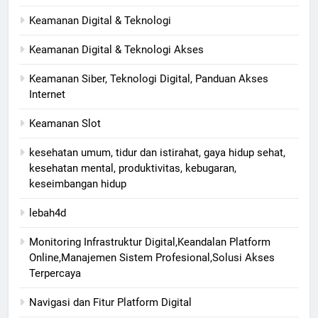
Keamanan Digital & Teknologi
Keamanan Digital & Teknologi Akses
Keamanan Siber, Teknologi Digital, Panduan Akses
Internet
Keamanan Slot
kesehatan umum, tidur dan istirahat, gaya hidup sehat,
kesehatan mental, produktivitas, kebugaran,
keseimbangan hidup
lebah4d
Monitoring Infrastruktur Digital,Keandalan Platform
Online,Manajemen Sistem Profesional,Solusi Akses
Terpercaya
Navigasi dan Fitur Platform Digital