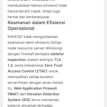
membuktikan bahwa efisiensi tidak
hanya berarti cepat, tetapi juga
hemat dan berkelanjutan.
Keamanan dalam Efisiensi
Operasional
KAYA787 tidak mengorbankan
keamanan demi efisiensi.Setiap
node resource server dilindungi
dengan firewall berbasis
stateful
inspection
, sistem enkripsi
TLS
1.3
, serta mekanisme
Zero Trust
Access Control (ZTAC)
untuk
memastikan setiap koneksi
terverifikasi dengan aman.Selain
itu,
Web Application Firewall
(WAF)
dan
Intrusion Detection
System (IDS)
terus memantau
potensi ancaman terhadap