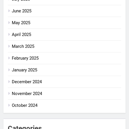
June 2025
May 2025
April 2025
March 2025
February 2025
January 2025
December 2024
November 2024
October 2024
Categories