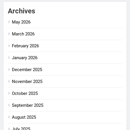
Archives
May 2026
March 2026
February 2026
January 2026
December 2025
November 2025
October 2025
September 2025
August 2025
July 2025