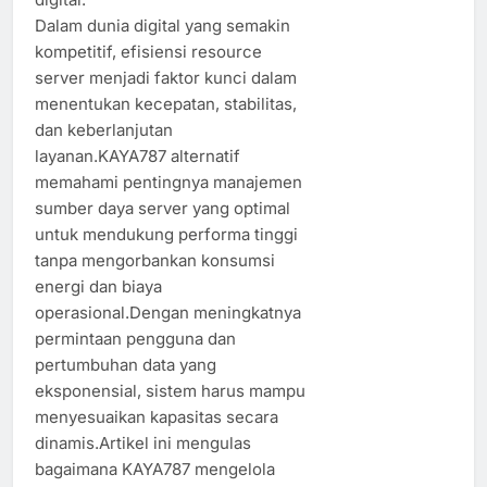
Dalam dunia digital yang semakin
kompetitif, efisiensi resource
server menjadi faktor kunci dalam
menentukan kecepatan, stabilitas,
dan keberlanjutan
layanan.KAYA787 alternatif
memahami pentingnya manajemen
sumber daya server yang optimal
untuk mendukung performa tinggi
tanpa mengorbankan konsumsi
energi dan biaya
operasional.Dengan meningkatnya
permintaan pengguna dan
pertumbuhan data yang
eksponensial, sistem harus mampu
menyesuaikan kapasitas secara
dinamis.Artikel ini mengulas
bagaimana KAYA787 mengelola