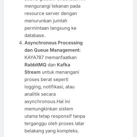
mengurangi tekanan pada
resource server dengan
menurunkan jumlah
permintaan langsung ke
database.
Asynchronous Processing
dan Queue Management:
KAYA787 memanfaatkan
RabbitMQ
dan
Kafka
Stream
untuk menangani
proses berat seperti
logging, notifikasi, atau
analitik secara
asynchronous.Hal ini
memungkinkan sistem
utama tetap responsif tanpa
terganggu oleh proses latar
belakang yang kompleks.