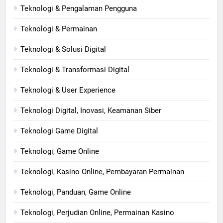
Teknologi & Pengalaman Pengguna
Teknologi & Permainan
Teknologi & Solusi Digital
Teknologi & Transformasi Digital
Teknologi & User Experience
Teknologi Digital, Inovasi, Keamanan Siber
Teknologi Game Digital
Teknologi, Game Online
Teknologi, Kasino Online, Pembayaran Permainan
Teknologi, Panduan, Game Online
Teknologi, Perjudian Online, Permainan Kasino