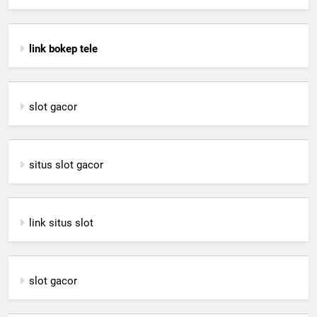
link bokep tele
slot gacor
situs slot gacor
link situs slot
slot gacor