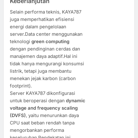
Keberlanjutan
Selain performa teknis, KAYA787
juga memperhatikan efisiensi
energi dalam pengelolaan
server.Data center menggunakan
teknologi
green computing
dengan pendinginan cerdas dan
manajemen daya adaptif.Hal ini
tidak hanya mengurangi konsumsi
listrik, tetapi juga membantu
menekan jejak karbon (carbon
footprint).
Server KAYA787 dikonfigurasi
untuk beroperasi dengan
dynamic
voltage and frequency scaling
(DVFS)
, yaitu menurunkan daya
CPU saat beban rendah tanpa
mengorbankan performa
keseluruhan.Pendekatan ini