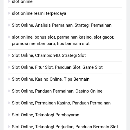
slot online
slot online resmi terpercaya
Slot Online, Analisis Permainan, Strategi Permainan
slot online, bonus slot, permainan kasino, slot gacor,
promosi member baru, tips bermain slot
Slot Online, Champion4D, Strategi Slot
Slot Online, Fitur Slot, Panduan Slot, Game Slot
Slot Online, Kasino Online, Tips Bermain
Slot Online, Panduan Permainan, Casino Online
Slot Online, Permainan Kasino, Panduan Permainan
Slot Online, Teknologi Pembayaran
Slot Online, Teknologi Perjudian, Panduan Bermain Slot