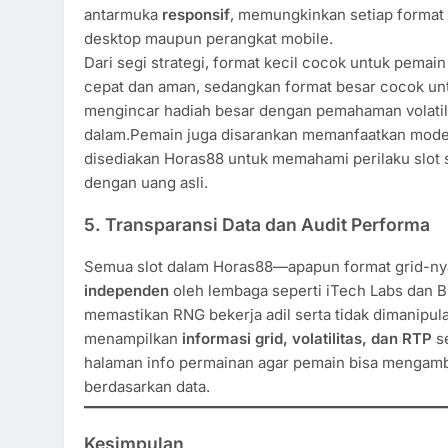
antarmuka
responsif
, memungkinkan setiap format g
desktop maupun perangkat mobile.
Dari segi strategi, format kecil cocok untuk pemai
cepat dan aman, sedangkan format besar cocok un
mengincar hadiah besar dengan pemahaman volatili
dalam.Pemain juga disarankan memanfaatkan mod
disediakan Horas88 untuk memahami perilaku slot
dengan uang asli.
5. Transparansi Data dan Audit Performa
Semua slot dalam Horas88—apapun format grid-ny
independen
oleh lembaga seperti iTech Labs dan 
memastikan RNG bekerja adil serta tidak dimanipulas
menampilkan
informasi grid, volatilitas, dan RTP
se
halaman info permainan agar pemain bisa mengamb
berdasarkan data.
Kesimpulan