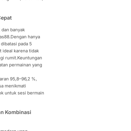
Cepat
t dan banyak
oras88.Dengan hanya
 dibatasi pada 5
 ideal karena tidak
egi rumit.Keuntungan
atan permainan yang
saran 95,8–96,2 %,
sa menikmati
ok untuk sesi bermain
an Kombinasi