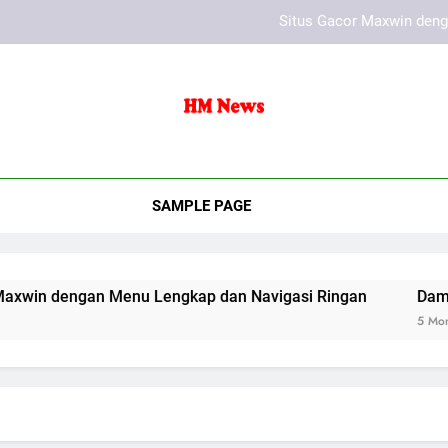
Situs Gacor Maxwin deng
Dampak Positif Media Teknolo
Sistem Integrasi Data pada Platform Lebah4D: Fondasi Infrast
 News
Solusi Akses LAE138 Link Alte
erita Dan Update Terkini Dari India Dan Seluruh Dunia Hanya
Situs Gacor Maxwin deng
SAMPLE PAGE
Dampak Positif Media Teknolo
Sistem Integrasi Data pada Platform Lebah4D: Fondasi Infrast
an Menu Lengkap dan Navigasi Ringan
Dampak Positif M
5 Months Ago