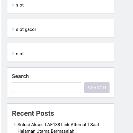
slot
slot gacor
slot
Search
SEARCH
Recent Posts
Solusi Akses LAE138 Link Alternatif Saat
Halaman Utama Bermasalah