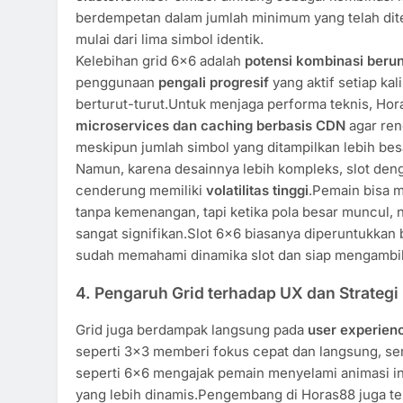
berdempetan dalam jumlah minimum yang telah dite
mulai dari lima simbol identik.
Kelebihan grid 6×6 adalah
potensi kombinasi beru
penggunaan
pengali progresif
yang aktif setiap ka
berturut-turut.Untuk menjaga performa teknis, H
microservices dan caching berbasis CDN
agar ren
meskipun jumlah simbol yang ditampilkan lebih bes
Namun, karena desainnya lebih kompleks, slot deng
cenderung memiliki
volatilitas tinggi
.Pemain bisa 
tanpa kemenangan, tapi ketika pola besar muncul, n
sangat signifikan.Slot 6×6 biasanya diperuntukkan
sudah memahami dinamika slot dan siap mengambil 
4. Pengaruh Grid terhadap UX dan Strategi
Grid juga berdampak langsung pada
user experien
seperti 3×3 memberi fokus cepat dan langsung, se
seperti 6×6 mengajak pemain menyelami animasi int
yang lebih dinamis.Pengembang di Horas88 juga t