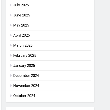
July 2025
June 2025
May 2025
April 2025
March 2025
February 2025
January 2025
December 2024
November 2024
October 2024