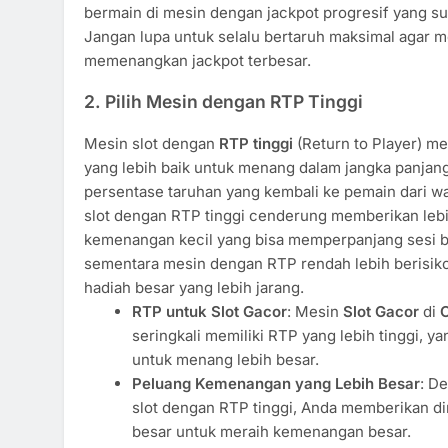
bermain di mesin dengan jackpot progresif yang s
Jangan lupa untuk selalu bertaruh maksimal agar 
memenangkan jackpot terbesar.
2.
Pilih Mesin dengan RTP Tinggi
Mesin slot dengan
RTP tinggi
(Return to Player) m
yang lebih baik untuk menang dalam jangka panjan
persentase taruhan yang kembali ke pemain dari w
slot dengan RTP tinggi cenderung memberikan leb
kemenangan kecil yang bisa memperpanjang sesi 
sementara mesin dengan RTP rendah lebih berisik
hadiah besar yang lebih jarang.
RTP untuk Slot Gacor
: Mesin
Slot Gacor
di
seringkali memiliki RTP yang lebih tinggi, ya
untuk menang lebih besar.
Peluang Kemenangan yang Lebih Besar
: D
slot dengan RTP tinggi, Anda memberikan di
besar untuk meraih kemenangan besar.