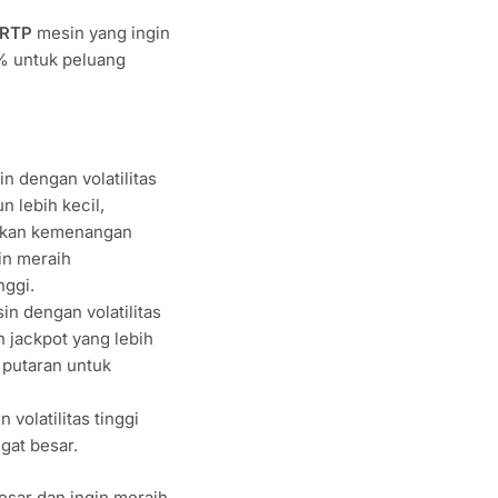
RTP
mesin yang ingin
% untuk peluang
in dengan volatilitas
 lebih kecil,
rikan kemenangan
in meraih
nggi.
in dengan volatilitas
n jackpot yang lebih
putaran untuk
 volatilitas tinggi
gat besar.
besar dan ingin meraih