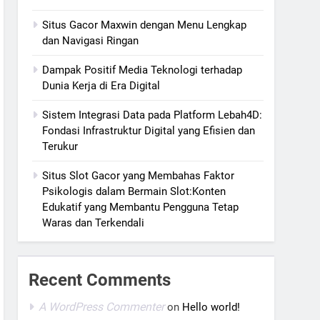
Situs Gacor Maxwin dengan Menu Lengkap
dan Navigasi Ringan
Dampak Positif Media Teknologi terhadap
Dunia Kerja di Era Digital
Sistem Integrasi Data pada Platform Lebah4D:
Fondasi Infrastruktur Digital yang Efisien dan
Terukur
Situs Slot Gacor yang Membahas Faktor
Psikologis dalam Bermain Slot:Konten
Edukatif yang Membantu Pengguna Tetap
Waras dan Terkendali
Recent Comments
A WordPress Commenter
on
Hello world!