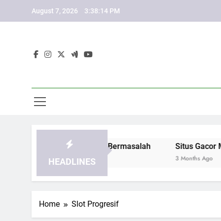
Skip
August 7, 2026
3:38:15 PM
to
content
HM
Dapatkan B
aat Halaman Utama Bermasalah
Situs Gacor Maxwin deng
3 Months Ago
HEADLINES
Home
Slot Progresif