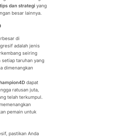
tips dan strategi
yang
gan besar lainnya.
D
rbesar di
ogresif adalah jenis
erkembang seiring
 setiap taruhan yang
isa dimenangkan
hampion4D
dapat
ngga ratusan juta,
ng telah terkumpul.
n memenangkan
kan pemain untuk
sif, pastikan Anda