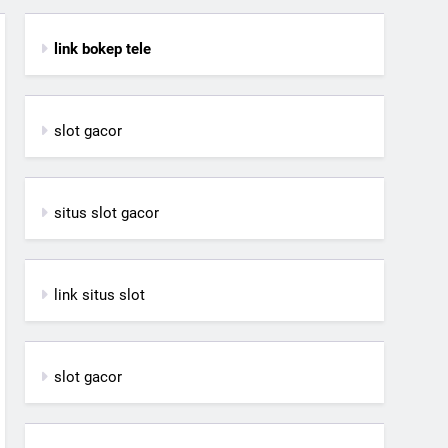
link bokep tele
slot gacor
situs slot gacor
link situs slot
slot gacor