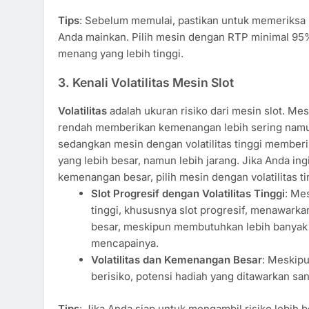
Tips
: Sebelum memulai, pastikan untuk memeriksa
Anda mainkan. Pilih mesin dengan RTP minimal 95
menang yang lebih tinggi.
3.
Kenali Volatilitas Mesin Slot
Volatilitas
adalah ukuran risiko dari mesin slot. Mes
rendah memberikan kemenangan lebih sering namun
sedangkan mesin dengan volatilitas tinggi membe
yang lebih besar, namun lebih jarang. Jika Anda ing
kemenangan besar, pilih mesin dengan volatilitas ti
Slot Progresif dengan Volatilitas Tinggi
: Mes
tinggi, khususnya slot progresif, menawarka
besar, meskipun membutuhkan lebih banyak 
mencapainya.
Volatilitas dan Kemenangan Besar
: Meskipun
berisiko, potensi hadiah yang ditawarkan san
Tips
: Jika Anda siap untuk mengambil risiko lebih 