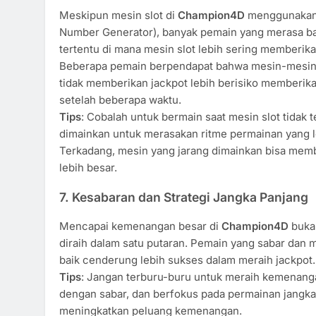
Meskipun mesin slot di
Champion4D
menggunakan
Number Generator), banyak pemain yang merasa b
tertentu di mana mesin slot lebih sering memberi
Beberapa pemain berpendapat bahwa mesin-mesin 
tidak memberikan jackpot lebih berisiko memberik
setelah beberapa waktu.
Tips
: Cobalah untuk bermain saat mesin slot tidak t
dimainkan untuk merasakan ritme permainan yang le
Terkadang, mesin yang jarang dimainkan bisa memb
lebih besar.
7.
Kesabaran dan Strategi Jangka Panjang
Mencapai kemenangan besar di
Champion4D
bukan
diraih dalam satu putaran. Pemain yang sabar dan m
baik cenderung lebih sukses dalam meraih jackpot.
Tips
: Jangan terburu-buru untuk meraih kemenang
dengan sabar, dan berfokus pada permainan jangka
meningkatkan peluang kemenangan.