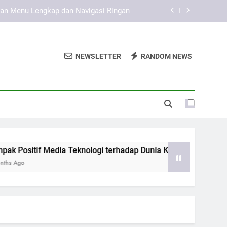
an Menu Lengkap dan Navigasi Ringan
gi terhadap Dunia Kerja di Era Digital
ruktur Digital yang Efisien dan Terukur
NEWSLETTER
RANDOM NEWS
rnatif Saat Halaman Utama Bermasalah
 Di HM News.
an Menu Lengkap dan Navigasi Ringan
gi terhadap Dunia Kerja di Era Digital
ruktur Digital yang Efisien dan Terukur
edia Teknologi terhadap Dunia Kerja di Era Digital
Siste
5 Mont