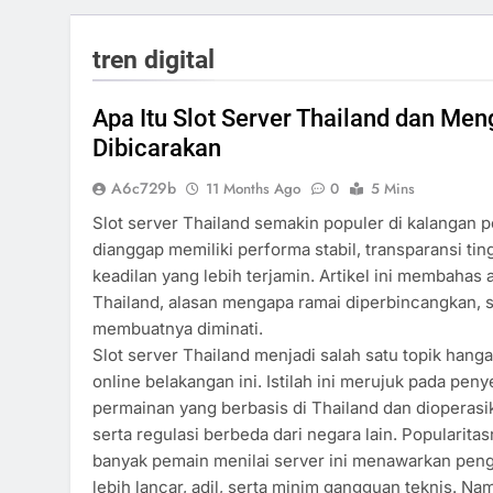
tren digital
Apa Itu Slot Server Thailand dan Me
Dibicarakan
A6c729b
11 Months Ago
0
5 Mins
Slot server Thailand semakin populer di kalangan 
dianggap memiliki performa stabil, transparansi ting
keadilan yang lebih terjamin. Artikel ini membahas a
Thailand, alasan mengapa ramai diperbincangkan, s
membuatnya diminati.
Slot server Thailand menjadi salah satu topik hang
online belakangan ini. Istilah ini merujuk pada pen
permainan yang berbasis di Thailand dan dioperas
serta regulasi berbeda dari negara lain. Popularit
banyak pemain menilai server ini menawarkan pen
lebih lancar, adil, serta minim gangguan teknis. N