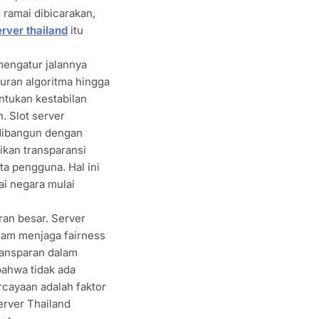
ramai dibicarakan,
erver thailand
itu
mengatur jalannya
turan algoritma hingga
entukan kestabilan
. Slot server
 dibangun dengan
kan transparansi
a pengguna. Hal ini
i negara mulai
ran besar. Server
lam menjaga fairness
ransparan dalam
ahwa tidak ada
percayaan adalah faktor
erver Thailand