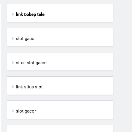
link bokep tele
slot gacor
situs slot gacor
link situs slot
slot gacor