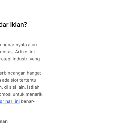
dar Iklan?
h benar nyata atau
itas. Artikel ini
ategi industri yang
erbincangan hangat
 ada slot tertentu
 sisi lain, istilah
romosi untuk menarik
or hari ini
benar-
inan