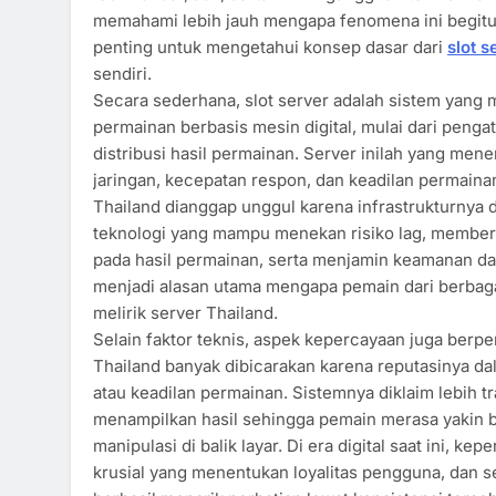
memahami lebih jauh mengapa fenomena ini begitu 
penting untuk mengetahui konsep dasar dari
slot s
sendiri.
Secara sederhana, slot server adalah sistem yang 
permainan berbasis mesin digital, mulai dari penga
distribusi hasil permainan. Server inilah yang men
jaringan, kecepatan respon, dan keadilan permainan
Thailand dianggap unggul karena infrastrukturnya
teknologi yang mampu menekan risiko lag, memberi
pada hasil permainan, serta menjamin keamanan dat
menjadi alasan utama mengapa pemain dari berbaga
melirik server Thailand.
Selain faktor teknis, aspek kepercayaan juga berpe
Thailand banyak dibicarakan karena reputasinya da
atau keadilan permainan. Sistemnya diklaim lebih t
menampilkan hasil sehingga pemain merasa yakin b
manipulasi di balik layar. Di era digital saat ini, ke
krusial yang menentukan loyalitas pengguna, dan s