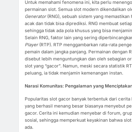
Untuk memahami fenomena ini, kita perlu menengo
permainan slot. Semua slot modern dikendalikan o
Generator
(RNG), sebuah sistem yang memastikan ha
acak dan tidak bisa diprediksi. RNG membuat setia
sehingga tidak ada pola khusus yang bisa menjam
Selain RNG, faktor lain yang sering diperbincangk
Player
(RTP). RTP menggambarkan rata-rata penge
pemain dalam jangka panjang. Permainan dengan RT
disebut lebih menguntungkan dan oleh sebagian o
slot yang “gacor”. Namun, meski secara statistik
peluang, ia tidak menjamin kemenangan instan.
Narasi Komunitas: Pengalaman yang Menciptaka
Popularitas slot gacor banyak terbentuk dari cerit
yang berhasil menang besar biasanya menyebut pe
gacor. Cerita ini kemudian menyebar di forum, grup
sosial, sehingga memperkuat keyakinan bahwa slot
ada.