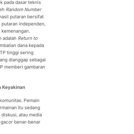
k pada dasar teknis
leh
Random Number
sil putaran bersifat
p putaran independen,
in kemenangan.
an adalah
Return to
mbalian dana kepada
P tinggi sering
rang dianggap sebagai
 RTP memberi gambaran
n Keyakinan
a komunitas. Pemain
rmainan itu sedang
 diskusi, atau media
 gacor benar-benar