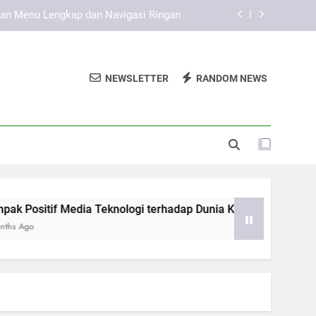
an Menu Lengkap dan Navigasi Ringan
gi terhadap Dunia Kerja di Era Digital
ruktur Digital yang Efisien dan Terukur
NEWSLETTER
RANDOM NEWS
rnatif Saat Halaman Utama Bermasalah
 Di HM News.
an Menu Lengkap dan Navigasi Ringan
gi terhadap Dunia Kerja di Era Digital
ruktur Digital yang Efisien dan Terukur
edia Teknologi terhadap Dunia Kerja di Era Digital
Sist
5 Mon