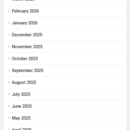
February 2026
January 2026
December 2025
November 2025
October 2025
September 2025
August 2025
July 2025
June 2025
May 2025
April 2025