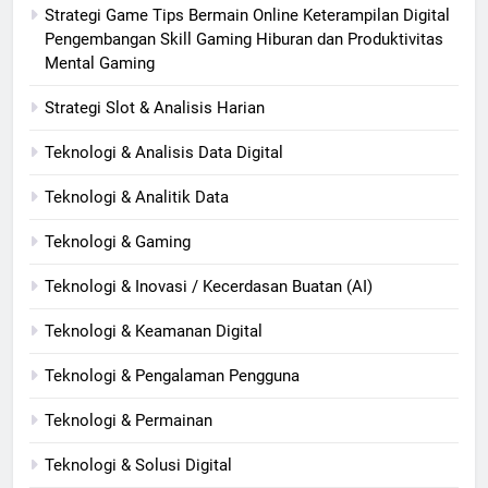
Strategi Game Tips Bermain Online Keterampilan Digital
Pengembangan Skill Gaming Hiburan dan Produktivitas
Mental Gaming
Strategi Slot & Analisis Harian
Teknologi & Analisis Data Digital
Teknologi & Analitik Data
Teknologi & Gaming
Teknologi & Inovasi / Kecerdasan Buatan (AI)
Teknologi & Keamanan Digital
Teknologi & Pengalaman Pengguna
Teknologi & Permainan
Teknologi & Solusi Digital