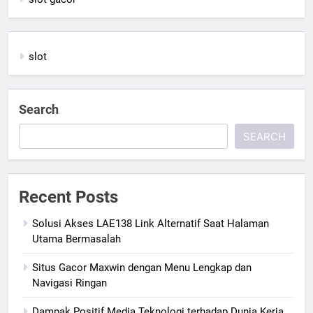
slot
Search
SEARCH
Recent Posts
Solusi Akses LAE138 Link Alternatif Saat Halaman
Utama Bermasalah
Situs Gacor Maxwin dengan Menu Lengkap dan
Navigasi Ringan
Dampak Positif Media Teknologi terhadap Dunia Kerja