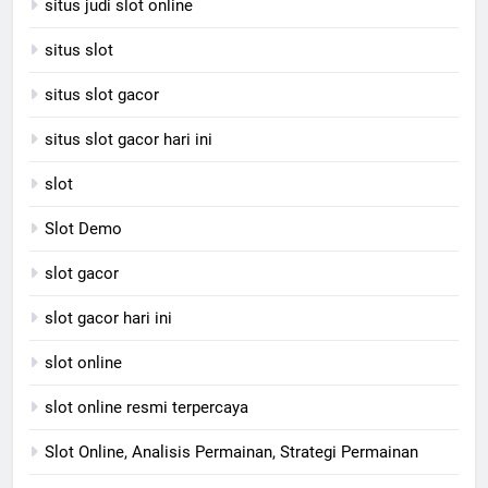
situs judi slot online
situs slot
situs slot gacor
situs slot gacor hari ini
slot
Slot Demo
slot gacor
slot gacor hari ini
slot online
slot online resmi terpercaya
Slot Online, Analisis Permainan, Strategi Permainan