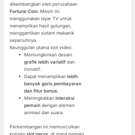
dikembangkan oleh perusahaan
Fortune Coin
. Mesin ini
menggunakan layar TV untuk
menampilkan hasil gulungan,
menggantikan sistem mekanik
sepenuhnya.
Keunggulan utama slot video:
Memungkinkan desain
grafik lebih variatif
dan
inovatif.
Dapat menampilkan
lebih
banyak garis pembayaran
dan fitur bonus.
Meningkatkan
interaksi
pemain
dengan elemen
animasi dan suara.
Perkembangan ini memunculkan
konsep
slot gacor
, di mana pemain