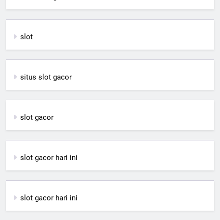
slot
situs slot gacor
slot gacor
slot gacor hari ini
slot gacor hari ini