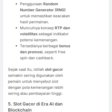
Penggunaan
Random
Number Generator (RNG)
untuk memastikan keacakan
hasil permainan.
Munculnya konsep
RTP dan
volatilitas
sebagai indikator
potensi kemenangan.
Tersedianya berbagai
bonus
dan promosi
, seperti free
spin dan cashback.
Sejak saat itu, istilah
slot gacor
semakin sering digunakan oleh
pemain untuk menyebut slot
dengan pola kemenangan lebih
sering atau pembayaran tinggi.
5. Slot Gacor di Era AI dan
Blockchain