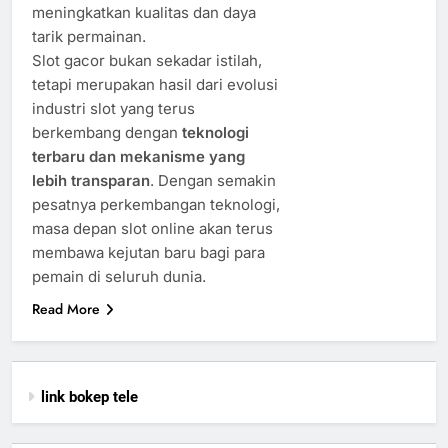
meningkatkan kualitas dan daya
tarik permainan.
Slot gacor bukan sekadar istilah,
tetapi merupakan hasil dari evolusi
industri slot yang terus
berkembang dengan
teknologi
terbaru dan mekanisme yang
lebih transparan
. Dengan semakin
pesatnya perkembangan teknologi,
masa depan slot online akan terus
membawa kejutan baru bagi para
pemain di seluruh dunia.
Read More
link bokep tele