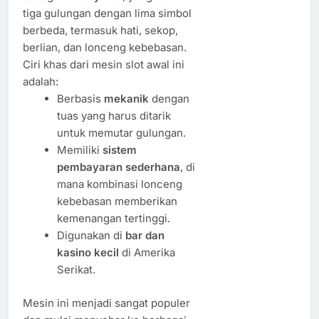
tiga gulungan dengan lima simbol
berbeda, termasuk hati, sekop,
berlian, dan lonceng kebebasan.
Ciri khas dari mesin slot awal ini
adalah:
Berbasis
mekanik
dengan
tuas yang harus ditarik
untuk memutar gulungan.
Memiliki
sistem
pembayaran sederhana
, di
mana kombinasi lonceng
kebebasan memberikan
kemenangan tertinggi.
Digunakan di
bar dan
kasino kecil
di Amerika
Serikat.
Mesin ini menjadi sangat populer