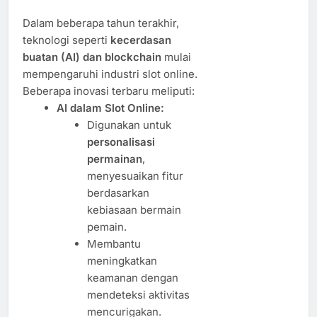
Dalam beberapa tahun terakhir,
teknologi seperti
kecerdasan
buatan (AI) dan blockchain
mulai
mempengaruhi industri slot online.
Beberapa inovasi terbaru meliputi:
AI dalam Slot Online:
Digunakan untuk
personalisasi
permainan
,
menyesuaikan fitur
berdasarkan
kebiasaan bermain
pemain.
Membantu
meningkatkan
keamanan dengan
mendeteksi aktivitas
mencurigakan.