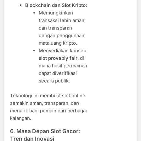
Blockchain dan Slot Kripto:
Memungkinkan
transaksi lebih aman
dan transparan
dengan penggunaan
mata uang kripto.
Menyediakan konsep
slot provably fair
, di
mana hasil permainan
dapat diverifikasi
secara publik.
Teknologi ini membuat slot online
semakin aman, transparan, dan
menarik bagi pemain dari berbagai
kalangan.
6. Masa Depan Slot Gacor:
Tren dan Inovasi