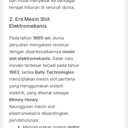
dan mulai menyebar ke berbagai
tempat hiburan di seluruh dunia.
2. Era Mesin Slot
Elektromekanis
Pada tahun
1960-an
, dunia
perjudian mengalami revolusi
dengan diperkenalkannya
mesin
slot elektromekanis
. Salah satu
inovasi terbesar terjadi pada tahun
1963
, ketika
Bally Technologies
menciptakan mesin slot pertama
yang menggunakan sistem
elektrik, yang dikenal sebagai
Money Honey
.
Keunggulan mesin slot
elektromekanis dibandingkan
pendahulunya:
Menggunakan sistem
motor