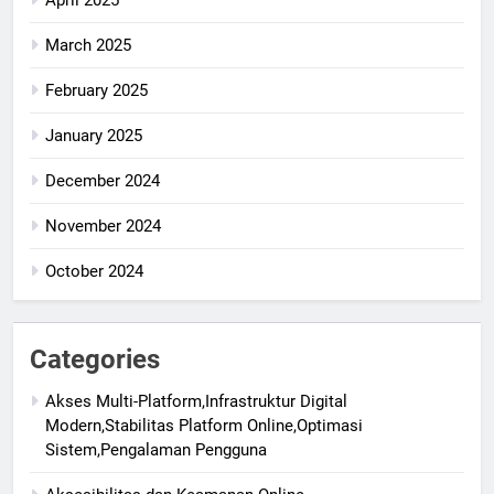
March 2025
February 2025
January 2025
December 2024
November 2024
October 2024
Categories
Akses Multi-Platform,Infrastruktur Digital
Modern,Stabilitas Platform Online,Optimasi
Sistem,Pengalaman Pengguna