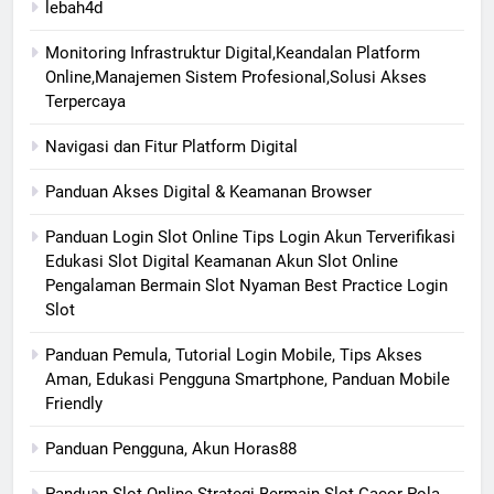
lebah4d
Monitoring Infrastruktur Digital,Keandalan Platform
Online,Manajemen Sistem Profesional,Solusi Akses
Terpercaya
Navigasi dan Fitur Platform Digital
Panduan Akses Digital & Keamanan Browser
Panduan Login Slot Online Tips Login Akun Terverifikasi
Edukasi Slot Digital Keamanan Akun Slot Online
Pengalaman Bermain Slot Nyaman Best Practice Login
Slot
Panduan Pemula, Tutorial Login Mobile, Tips Akses
Aman, Edukasi Pengguna Smartphone, Panduan Mobile
Friendly
Panduan Pengguna, Akun Horas88