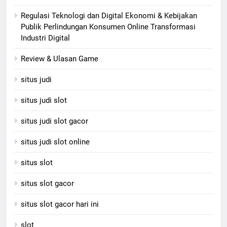
Regulasi Teknologi dan Digital Ekonomi & Kebijakan
Publik Perlindungan Konsumen Online Transformasi
Industri Digital
Review & Ulasan Game
situs judi
situs judi slot
situs judi slot gacor
situs judi slot online
situs slot
situs slot gacor
situs slot gacor hari ini
slot