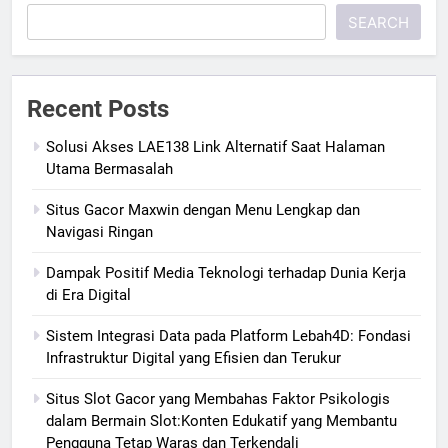
SEARCH
Recent Posts
Solusi Akses LAE138 Link Alternatif Saat Halaman
Utama Bermasalah
Situs Gacor Maxwin dengan Menu Lengkap dan
Navigasi Ringan
Dampak Positif Media Teknologi terhadap Dunia Kerja
di Era Digital
Sistem Integrasi Data pada Platform Lebah4D: Fondasi
Infrastruktur Digital yang Efisien dan Terukur
Situs Slot Gacor yang Membahas Faktor Psikologis
dalam Bermain Slot:Konten Edukatif yang Membantu
Pengguna Tetap Waras dan Terkendali