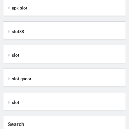
apk slot
slot88
slot
slot gacor
slot
Search