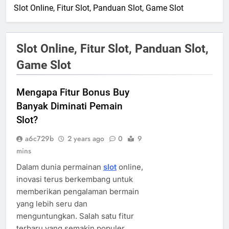
Slot Online, Fitur Slot, Panduan Slot, Game Slot
Slot Online, Fitur Slot, Panduan Slot,
Game Slot
Mengapa Fitur Bonus Buy
Banyak Diminati Pemain
Slot?
a6c729b
2 years ago
0
9
mins
Dalam dunia permainan
slot
online,
inovasi terus berkembang untuk
memberikan pengalaman bermain
yang lebih seru dan
menguntungkan. Salah satu fitur
terbaru yang semakin populer