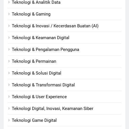
Teknologi & Analitik Data
Teknologi & Gaming
Teknologi & Inovasi / Kecerdasan Buatan (AI)
Teknologi & Keamanan Digital
Teknologi & Pengalaman Pengguna
Teknologi & Permainan
Teknologi & Solusi Digital
Teknologi & Transformasi Digital
Teknologi & User Experience
Teknologi Digital, Inovasi, Keamanan Siber
Teknologi Game Digital