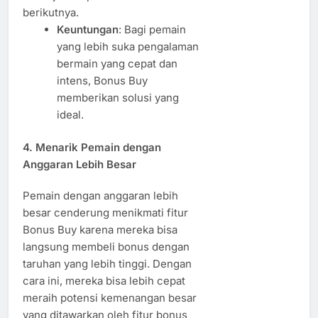
berikutnya.
Keuntungan
: Bagi pemain
yang lebih suka pengalaman
bermain yang cepat dan
intens, Bonus Buy
memberikan solusi yang
ideal.
4. Menarik Pemain dengan
Anggaran Lebih Besar
Pemain dengan anggaran lebih
besar cenderung menikmati fitur
Bonus Buy karena mereka bisa
langsung membeli bonus dengan
taruhan yang lebih tinggi. Dengan
cara ini, mereka bisa lebih cepat
meraih potensi kemenangan besar
yang ditawarkan oleh fitur bonus