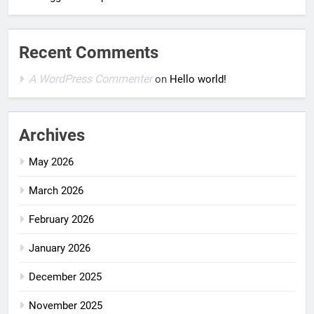
Recent Comments
A WordPress Commenter
on
Hello world!
Archives
May 2026
March 2026
February 2026
January 2026
December 2025
November 2025