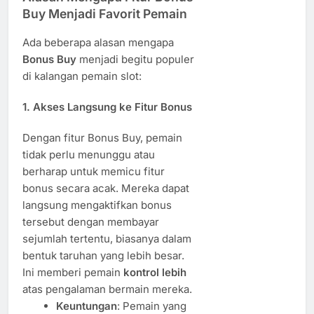
Buy Menjadi Favorit Pemain
Ada beberapa alasan mengapa
Bonus Buy
menjadi begitu populer
di kalangan pemain slot:
1. Akses Langsung ke Fitur Bonus
Dengan fitur Bonus Buy, pemain
tidak perlu menunggu atau
berharap untuk memicu fitur
bonus secara acak. Mereka dapat
langsung mengaktifkan bonus
tersebut dengan membayar
sejumlah tertentu, biasanya dalam
bentuk taruhan yang lebih besar.
Ini memberi pemain
kontrol lebih
atas pengalaman bermain mereka.
Keuntungan
: Pemain yang