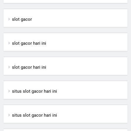
slot gacor
slot gacor hari ini
slot gacor hari ini
situs slot gacor hari ini
situs slot gacor hari ini