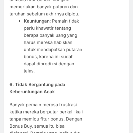
memerlukan banyak putaran dan
taruhan sebelum akhirnya dipicu.
Keuntungan
: Pemain tidak
perlu khawatir tentang
berapa banyak uang yang
harus mereka habiskan
untuk mendapatkan putaran
bonus, karena ini sudah
dapat diprediksi dengan
jelas.
6. Tidak Bergantung pada
Keberuntungan Acak
Banyak pemain merasa frustrasi
ketika mereka berputar berkali-kali
tanpa memicu fitur bonus. Dengan
Bonus Buy, semua itu bisa