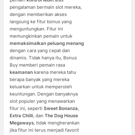
pengalaman bermain slot mereka,
dengan memberikan akses
langsung ke fitur bonus yang
menguntungkan. Fitur ini
memungkinkan pemain untuk
memaksimalkan peluang menang
dengan cara yang cepat dan
dinamis. Tidak hanya itu, Bonus
Buy memberi pemain rasa
keamanan
karena mereka tahu
berapa banyak yang mereka
keluarkan untuk memperoleh
keuntungan. Dengan banyaknya
slot populer yang menawarkan
fitur ini, seperti
Sweet Bonanza
,
Extra Chilli
, dan
The Dog House
Megaways
, tidak mengherankan
jika fitur ini terus menjadi favorit