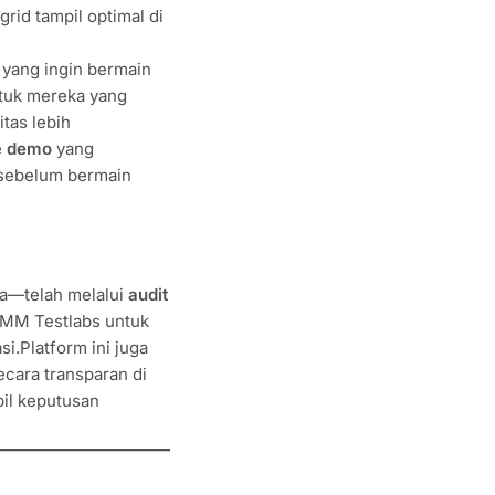
rid tampil optimal di
n yang ingin bermain
tuk mereka yang
tas lebih
e
demo
yang
 sebelum bermain
a—telah melalui
audit
BMM Testlabs untuk
i.Platform ini juga
cara transparan di
il keputusan