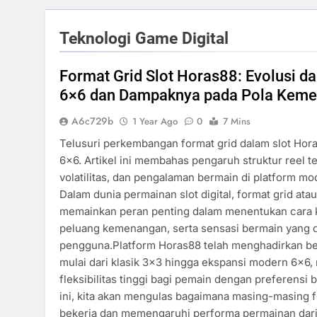
Teknologi Game Digital
Format Grid Slot Horas88: Evolusi da
6×6 dan Dampaknya pada Pola Kem
A6c729b
1 Year Ago
0
7 Mins
Telusuri perkembangan format grid dalam slot Hor
6×6. Artikel ini membahas pengaruh struktur reel t
volatilitas, dan pengalaman bermain di platform mod
Dalam dunia permainan slot digital, format grid atau
memainkan peran penting dalam menentukan cara k
peluang kemenangan, serta sensasi bermain yang 
pengguna.Platform Horas88 telah menghadirkan be
mulai dari klasik 3×3 hingga ekspansi modern 6×6
fleksibilitas tinggi bagi pemain dengan preferensi 
ini, kita akan mengulas bagaimana masing-masing f
bekerja dan memengaruhi performa permainan dari s