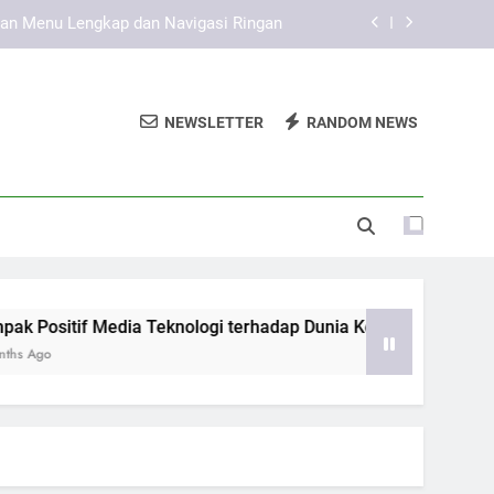
an Menu Lengkap dan Navigasi Ringan
gi terhadap Dunia Kerja di Era Digital
ruktur Digital yang Efisien dan Terukur
NEWSLETTER
RANDOM NEWS
rnatif Saat Halaman Utama Bermasalah
 Di HM News.
an Menu Lengkap dan Navigasi Ringan
gi terhadap Dunia Kerja di Era Digital
ruktur Digital yang Efisien dan Terukur
f Media Teknologi terhadap Dunia Kerja di Era Digital
S
5