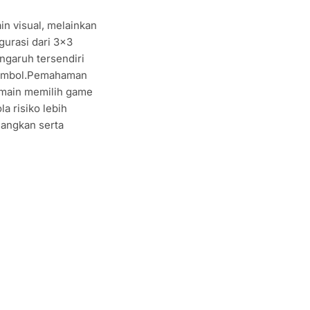
in visual, melainkan
gurasi dari 3×3
ngaruh tersendiri
i simbol.Pemahaman
emain memilih game
a risiko lebih
angkan serta