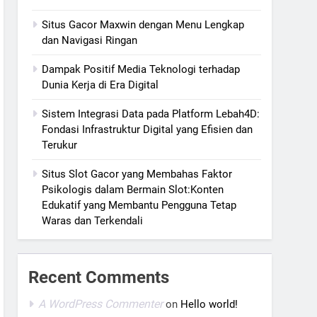
Situs Gacor Maxwin dengan Menu Lengkap
dan Navigasi Ringan
Dampak Positif Media Teknologi terhadap
Dunia Kerja di Era Digital
Sistem Integrasi Data pada Platform Lebah4D:
Fondasi Infrastruktur Digital yang Efisien dan
Terukur
Situs Slot Gacor yang Membahas Faktor
Psikologis dalam Bermain Slot:Konten
Edukatif yang Membantu Pengguna Tetap
Waras dan Terkendali
Recent Comments
A WordPress Commenter
on
Hello world!