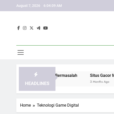
Skip
August 7, 2026
6:04:10 AM
to
content
HM
Dapatkan B
f Saat Halaman Utama Bermasalah
Situs Gacor Maxwin d
3 Months Ago
HEADLINES
Home
Teknologi Game Digital