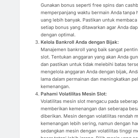
Gunakan bonus seperti free spins dan cash
memperpanjang waktu bermain Anda tanpa 
uang lebih banyak. Pastikan untuk membaca 
setiap bonus yang ditawarkan agar Anda da
dengan optimal.
Kelola Bankroll Anda dengan Bijak:
Manajemen bankroll yang baik sangat penti
slot. Tentukan anggaran yang akan Anda gu
dan pastikan untuk tidak melebihi batas ter
mengelola anggaran Anda dengan bijak, Anda
lama dalam permainan dan meningkatkan pe
kemenangan.
Pahami Volatilitas Mesin Slot:
Volatilitas mesin slot mengacu pada seberap
memberikan kemenangan dan seberapa besa
diberikan. Mesin dengan volatilitas rendah
kemenangan lebih sering, namun dengan hadi
sedangkan mesin dengan volatilitas tinggi 