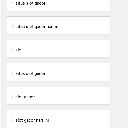
situs slot gacor
situs slot gacor hari ini
slot
situs slot gacor
slot gacor
slot gacor hari ini