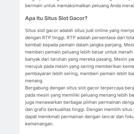
bermain untuk memaksimalkan peluang Anda mera
Apa Itu Situs Slot Gacor?
Situs slot gacor adalah situs judi online yang meny
dengan RTP tinggi. RTP adalah persentase dari tota
kembali kepada pemain dalam jangka panjang. Mes
memberi pemain peluang lebih besar untuk meraih
banyak dari taruhan yang mereka pasang. Mesin ya
merujuk pada mesin yang sering memberikan keme
pembayaran lebih sering, memberi pemain lebih ba
menang.
Bergabung dengan situs slot gacor terpercaya bera
pada mesin yang memiliki peluang menang lebih besa
juga menawarkan berbagai pilihan permainan deng
dan grafis berkualitas tinggi. Dengan memilih situs
dapat menikmati permainan dengan lancar dan fok
kemenangan.