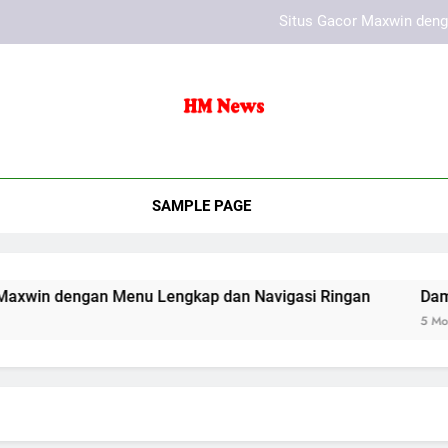
Situs Gacor Maxwin deng
Dampak Positif Media Teknolo
Sistem Integrasi Data pada Platform Lebah4D: Fondasi Infrast
 News
Solusi Akses LAE138 Link Alte
erita Dan Update Terkini Dari India Dan Seluruh Dunia Hanya
Situs Gacor Maxwin deng
SAMPLE PAGE
Dampak Positif Media Teknolo
Sistem Integrasi Data pada Platform Lebah4D: Fondasi Infrast
engan Menu Lengkap dan Navigasi Ringan
Dampak Positi
5 Months Ago