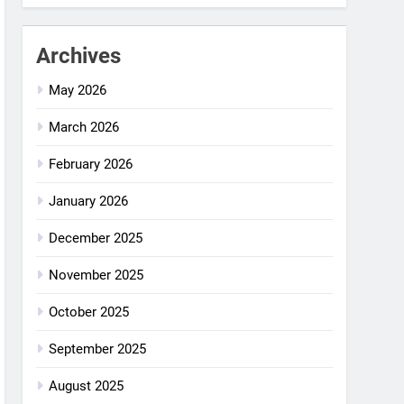
Archives
May 2026
March 2026
February 2026
January 2026
December 2025
November 2025
October 2025
September 2025
August 2025