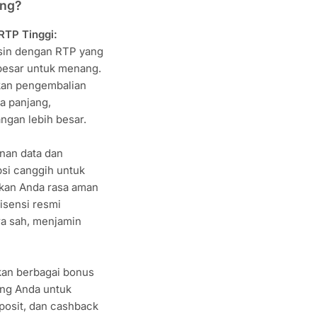
ing?
RTP Tinggi:
sin dengan RTP yang
 besar untuk menang.
kan pengembalian
a panjang,
gan lebih besar.
nan data dan
si canggih untuk
ikan Anda rasa aman
lisensi resmi
a sah, menjamin
kan berbagai bonus
ng Anda untuk
posit, dan cashback