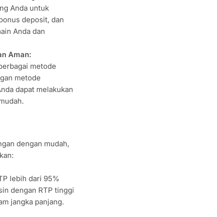
ang Anda untuk
bonus deposit, dan
ain Anda dan
an Aman:
 berbagai metode
ngan metode
Anda dapat melakukan
 mudah.
ngan dengan mudah,
kan:
TP lebih dari 95%
sin dengan RTP tinggi
am jangka panjang.