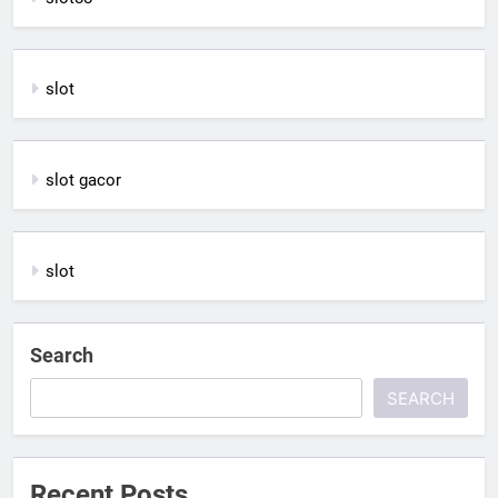
slot
slot gacor
slot
Search
SEARCH
Recent Posts