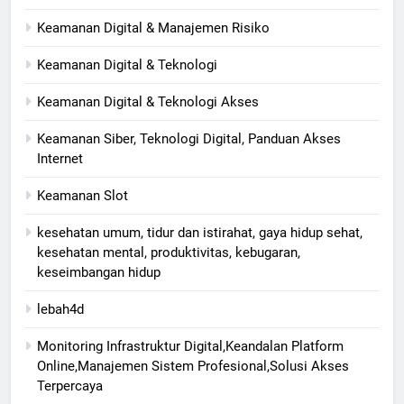
Keamanan Digital & Manajemen Risiko
Keamanan Digital & Teknologi
Keamanan Digital & Teknologi Akses
Keamanan Siber, Teknologi Digital, Panduan Akses
Internet
Keamanan Slot
kesehatan umum, tidur dan istirahat, gaya hidup sehat,
kesehatan mental, produktivitas, kebugaran,
keseimbangan hidup
lebah4d
Monitoring Infrastruktur Digital,Keandalan Platform
Online,Manajemen Sistem Profesional,Solusi Akses
Terpercaya