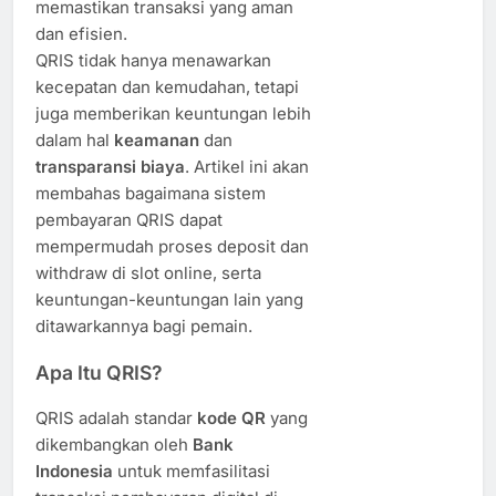
memastikan transaksi yang aman
dan efisien.
QRIS tidak hanya menawarkan
kecepatan dan kemudahan, tetapi
juga memberikan keuntungan lebih
dalam hal
keamanan
dan
transparansi biaya
. Artikel ini akan
membahas bagaimana sistem
pembayaran QRIS dapat
mempermudah proses deposit dan
withdraw di slot online, serta
keuntungan-keuntungan lain yang
ditawarkannya bagi pemain.
Apa Itu QRIS?
QRIS adalah standar
kode QR
yang
dikembangkan oleh
Bank
Indonesia
untuk memfasilitasi