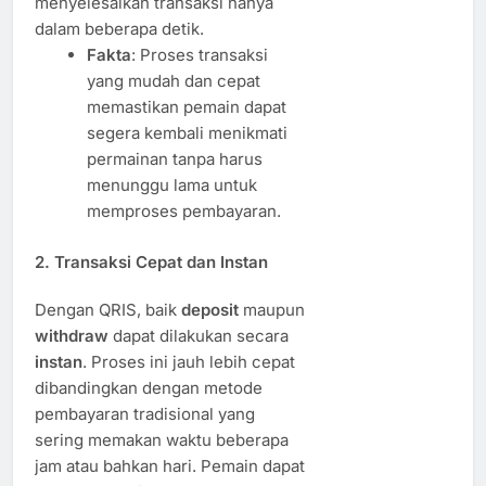
menyelesaikan transaksi hanya
dalam beberapa detik.
Fakta
: Proses transaksi
yang mudah dan cepat
memastikan pemain dapat
segera kembali menikmati
permainan tanpa harus
menunggu lama untuk
memproses pembayaran.
2.
Transaksi Cepat dan Instan
Dengan QRIS, baik
deposit
maupun
withdraw
dapat dilakukan secara
instan
. Proses ini jauh lebih cepat
dibandingkan dengan metode
pembayaran tradisional yang
sering memakan waktu beberapa
jam atau bahkan hari. Pemain dapat