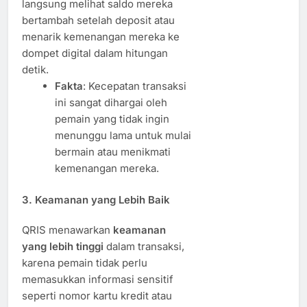
langsung melihat saldo mereka
bertambah setelah deposit atau
menarik kemenangan mereka ke
dompet digital dalam hitungan
detik.
Fakta
: Kecepatan transaksi
ini sangat dihargai oleh
pemain yang tidak ingin
menunggu lama untuk mulai
bermain atau menikmati
kemenangan mereka.
3.
Keamanan yang Lebih Baik
QRIS menawarkan
keamanan
yang lebih tinggi
dalam transaksi,
karena pemain tidak perlu
memasukkan informasi sensitif
seperti nomor kartu kredit atau