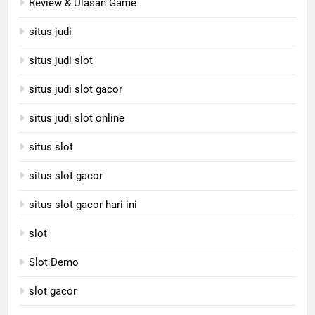
Review & Ulasan Game
situs judi
situs judi slot
situs judi slot gacor
situs judi slot online
situs slot
situs slot gacor
situs slot gacor hari ini
slot
Slot Demo
slot gacor