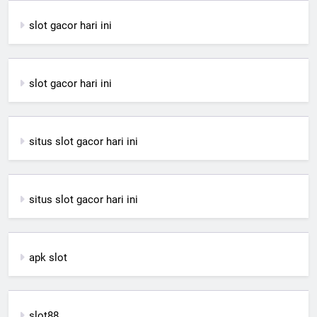
slot gacor hari ini
slot gacor hari ini
situs slot gacor hari ini
situs slot gacor hari ini
apk slot
slot88