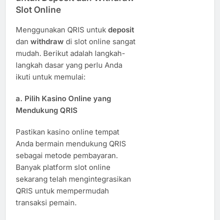
Slot Online
Menggunakan QRIS untuk
deposit
dan
withdraw
di slot online sangat
mudah. Berikut adalah langkah-
langkah dasar yang perlu Anda
ikuti untuk memulai:
a.
Pilih Kasino Online yang
Mendukung QRIS
Pastikan kasino online tempat
Anda bermain mendukung QRIS
sebagai metode pembayaran.
Banyak platform slot online
sekarang telah mengintegrasikan
QRIS untuk mempermudah
transaksi pemain.