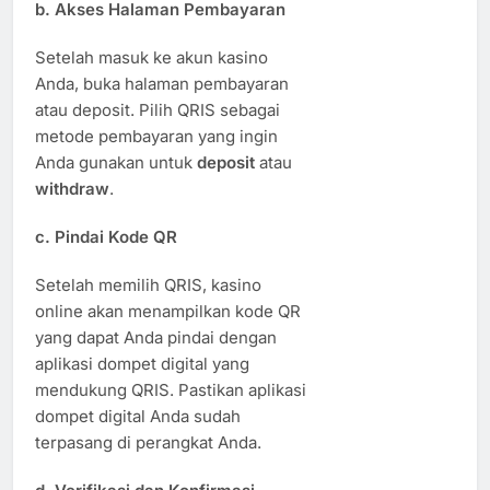
b.
Akses Halaman Pembayaran
Setelah masuk ke akun kasino
Anda, buka halaman pembayaran
atau deposit. Pilih QRIS sebagai
metode pembayaran yang ingin
Anda gunakan untuk
deposit
atau
withdraw
.
c.
Pindai Kode QR
Setelah memilih QRIS, kasino
online akan menampilkan kode QR
yang dapat Anda pindai dengan
aplikasi dompet digital yang
mendukung QRIS. Pastikan aplikasi
dompet digital Anda sudah
terpasang di perangkat Anda.