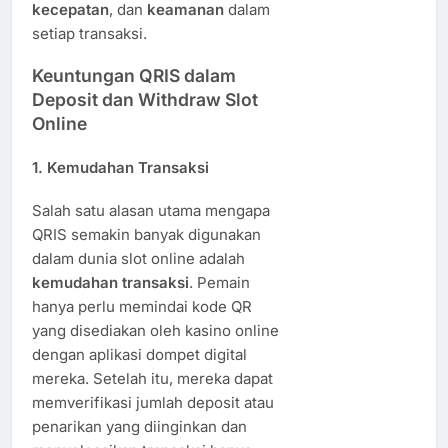
kecepatan
, dan
keamanan
dalam
setiap transaksi.
Keuntungan QRIS dalam
Deposit dan Withdraw Slot
Online
1.
Kemudahan Transaksi
Salah satu alasan utama mengapa
QRIS semakin banyak digunakan
dalam dunia slot online adalah
kemudahan transaksi
. Pemain
hanya perlu memindai kode QR
yang disediakan oleh kasino online
dengan aplikasi dompet digital
mereka. Setelah itu, mereka dapat
memverifikasi jumlah deposit atau
penarikan yang diinginkan dan