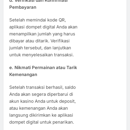
d.
Verifikasi dan Konfirmasi
Pembayaran
Setelah memindai kode QR,
aplikasi dompet digital Anda akan
menampilkan jumlah yang harus
dibayar atau ditarik. Verifikasi
jumlah tersebut, dan lanjutkan
untuk menyelesaikan transaksi.
e.
Nikmati Permainan atau Tarik
Kemenangan
Setelah transaksi berhasil, saldo
Anda akan segera diperbarui di
akun kasino Anda untuk deposit,
atau kemenangan Anda akan
langsung dikirimkan ke aplikasi
dompet digital untuk penarikan.