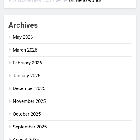
A WordPress Commenter
on
Hello world!
Archives
May 2026
March 2026
February 2026
January 2026
December 2025
November 2025
October 2025
September 2025
August 2025