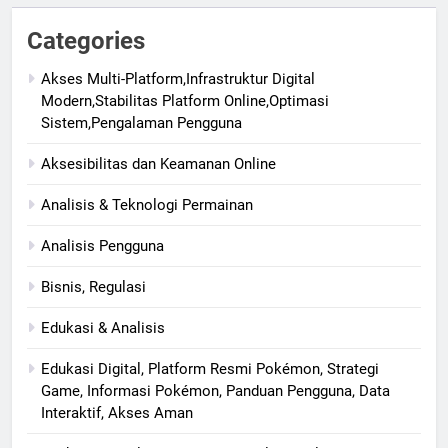
Categories
Akses Multi-Platform,Infrastruktur Digital
Modern,Stabilitas Platform Online,Optimasi
Sistem,Pengalaman Pengguna
Aksesibilitas dan Keamanan Online
Analisis & Teknologi Permainan
Analisis Pengguna
Bisnis, Regulasi
Edukasi & Analisis
Edukasi Digital, Platform Resmi Pokémon, Strategi
Game, Informasi Pokémon, Panduan Pengguna, Data
Interaktif, Akses Aman