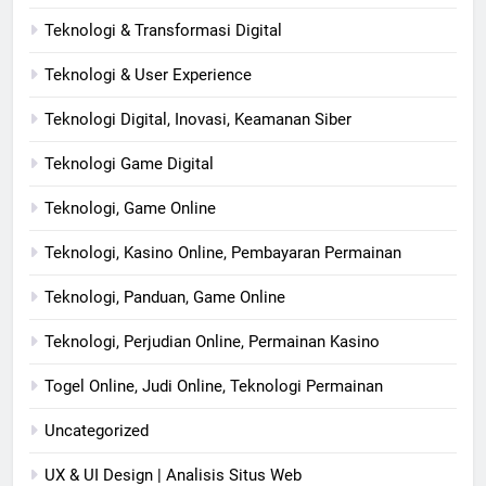
Teknologi & Transformasi Digital
Teknologi & User Experience
Teknologi Digital, Inovasi, Keamanan Siber
Teknologi Game Digital
Teknologi, Game Online
Teknologi, Kasino Online, Pembayaran Permainan
Teknologi, Panduan, Game Online
Teknologi, Perjudian Online, Permainan Kasino
Togel Online, Judi Online, Teknologi Permainan
Uncategorized
UX & UI Design | Analisis Situs Web