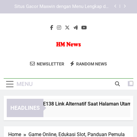
Skip
Situs Gacor Maxwin dengan Menu Lengkap dan
Navigasi Ringan
to
content
Dampak Positif Media Teknologi terhadap Dunia
Kerja di Era Digital
Sistem Integrasi Data pada Platform Lebah4D:
Fondasi Infrastruktur Digital yang Efisien dan
Terukur
Solusi Akses LAE138 Link Alternatif Saat
Halaman Utama Bermasalah
HM News
Situs Gacor Maxwin dengan Menu Lengkap dan
Dapatkan Berita Dan Update Terkini Dari
Navigasi Ringan
NEWSLETTER
RANDOM NEWS
India Dan Seluruh Dunia Hanya Di HM
Dampak Positif Media Teknologi terhadap Dunia
News.
Kerja di Era Digital
MENU
Sistem Integrasi Data pada Platform Lebah4D:
Fondasi Infrastruktur Digital yang Efisien dan
Terukur
Solusi Akses LAE138 Link Alternatif Saat Halaman Utama Be
HEADLINES
3 Months Ago
Home
Game Online, Edukasi Slot, Panduan Pemula