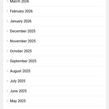
March 2026
February 2026
January 2026
December 2025
November 2025
October 2025
September 2025
August 2025
July 2025
June 2025
May 2025