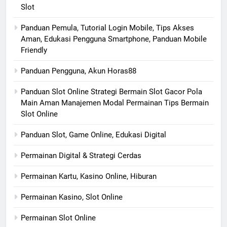
Slot
Panduan Pemula, Tutorial Login Mobile, Tips Akses
Aman, Edukasi Pengguna Smartphone, Panduan Mobile
Friendly
Panduan Pengguna, Akun Horas88
Panduan Slot Online Strategi Bermain Slot Gacor Pola
Main Aman Manajemen Modal Permainan Tips Bermain
Slot Online
Panduan Slot, Game Online, Edukasi Digital
Permainan Digital & Strategi Cerdas
Permainan Kartu, Kasino Online, Hiburan
Permainan Kasino, Slot Online
Permainan Slot Online