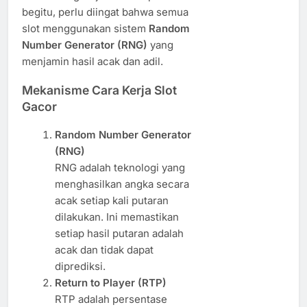
begitu, perlu diingat bahwa semua
slot menggunakan sistem
Random
Number Generator (RNG)
yang
menjamin hasil acak dan adil.
Mekanisme Cara Kerja Slot
Gacor
Random Number Generator
(RNG)
RNG adalah teknologi yang
menghasilkan angka secara
acak setiap kali putaran
dilakukan. Ini memastikan
setiap hasil putaran adalah
acak dan tidak dapat
diprediksi.
Return to Player (RTP)
RTP adalah persentase