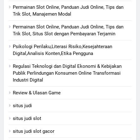
Permainan Slot Online, Panduan Judi Online, Tips dan
Trik Slot, Manajemen Modal
Permainan Slot Online, Panduan Judi Online, Tips dan
Trik Slot, Situs Slot dengan Pembayaran Terjamin
Psikologi Perilaku,Literasi Risiko,Kesejahteraan
Digital,Analisis Konten,Etika Pengguna
Regulasi Teknologi dan Digital Ekonomi & Kebijakan
Publik Perlindungan Konsumen Online Transformasi
Industri Digital
Review & Ulasan Game
situs judi
situs judi slot
situs judi slot gacor