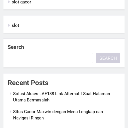
slot gacor
slot
Search
SEARCH
Recent Posts
Solusi Akses LAE138 Link Alternatif Saat Halaman
Utama Bermasalah
Situs Gacor Maxwin dengan Menu Lengkap dan
Navigasi Ringan