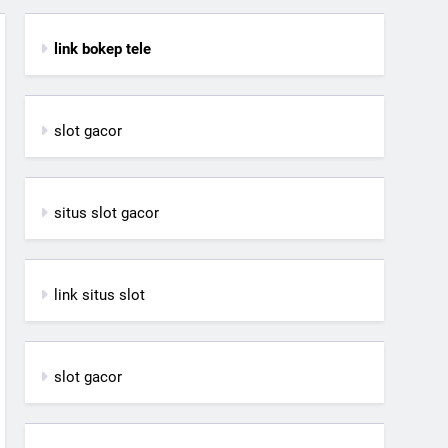
link bokep tele
slot gacor
situs slot gacor
link situs slot
slot gacor