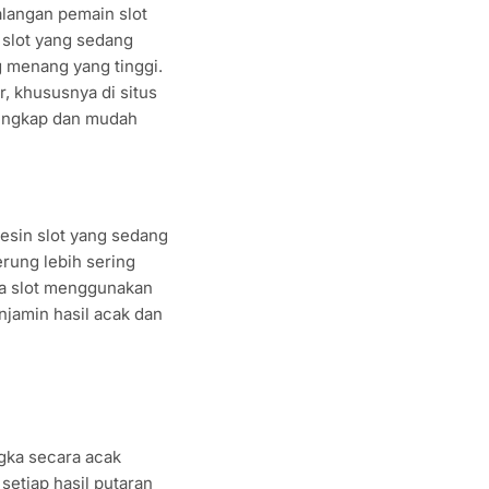
alangan pemain slot
n slot yang sedang
 menang yang tinggi.
, khususnya di situs
lengkap dan mudah
mesin slot yang sedang
rung lebih sering
ua slot menggunakan
jamin hasil acak dan
gka secara acak
 setiap hasil putaran