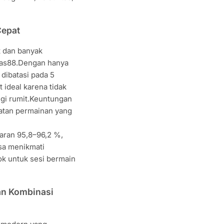
Cepat
t dan banyak
oras88.Dengan hanya
 dibatasi pada 5
 ideal karena tidak
egi rumit.Keuntungan
atan permainan yang
saran 95,8–96,2 %,
sa menikmati
ok untuk sesi bermain
an Kombinasi