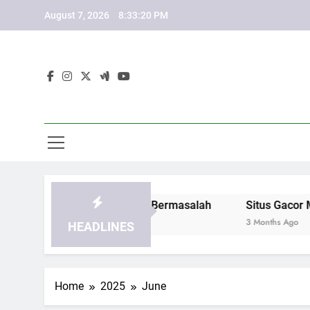
Skip
August 7, 2026
8:33:21 PM
to
content
HM
Dapatkan B
aat Halaman Utama Bermasalah
Situs Gacor Maxwin deng
3 Months Ago
HEADLINES
Home
2025
June