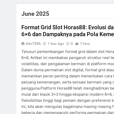
June 2025
Format Grid Slot Horas88: Evolusi da
6×6 dan Dampaknya pada Pola Kem
A6c729b
1 Year Ago
0
7 Mins
Telusuri perkembangan format grid dalam slot Hor
6×6. Artikel ini membahas pengaruh struktur reel t
volatilitas, dan pengalaman bermain di platform mod
Dalam dunia permainan slot digital, format grid atau
memainkan peran penting dalam menentukan cara k
peluang kemenangan, serta sensasi bermain yang 
pengguna.Platform Horas88 telah menghadirkan be
mulai dari klasik 3×3 hingga ekspansi modern 6×6
fleksibilitas tinggi bagi pemain dengan preferensi 
ini, kita akan mengulas bagaimana masing-masing f
bekerja dan memengaruhi performa permainan dari s