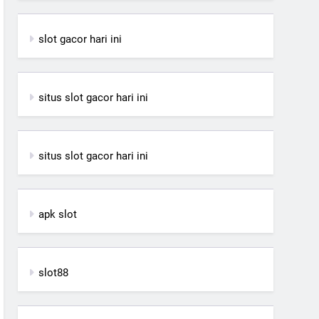
slot gacor hari ini
situs slot gacor hari ini
situs slot gacor hari ini
apk slot
slot88