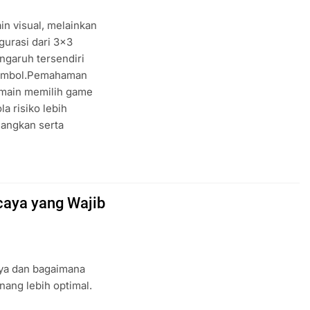
in visual, melainkan
gurasi dari 3×3
ngaruh tersendiri
i simbol.Pemahaman
emain memilih game
a risiko lebih
angkan serta
rcaya yang Wajib
aya dan bagaimana
ng lebih optimal.