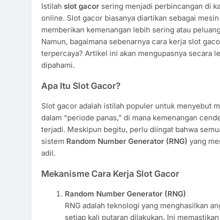
Istilah
slot gacor
sering menjadi perbincangan di k
online. Slot gacor biasanya diartikan sebagai mesi
memberikan kemenangan lebih sering atau peluang
Namun, bagaimana sebenarnya cara kerja slot gacor
terpercaya? Artikel ini akan mengupasnya secara 
dipahami.
Apa Itu Slot Gacor?
Slot gacor adalah istilah populer untuk menyebut 
dalam “periode panas,” di mana kemenangan cende
terjadi. Meskipun begitu, perlu diingat bahwa sem
sistem
Random Number Generator (RNG)
yang men
adil.
Mekanisme Cara Kerja Slot Gacor
Random Number Generator (RNG)
RNG adalah teknologi yang menghasilkan an
setiap kali putaran dilakukan. Ini memastikan