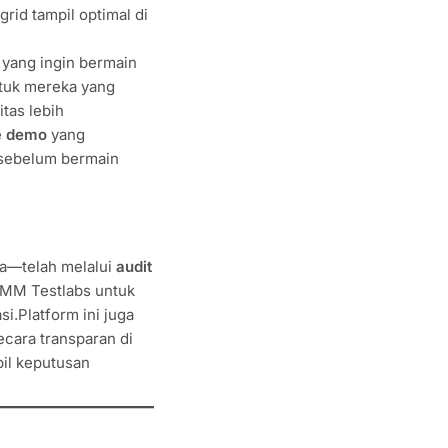
rid tampil optimal di
n yang ingin bermain
tuk mereka yang
tas lebih
e
demo
yang
 sebelum bermain
a—telah melalui
audit
BMM Testlabs untuk
i.Platform ini juga
cara transparan di
il keputusan