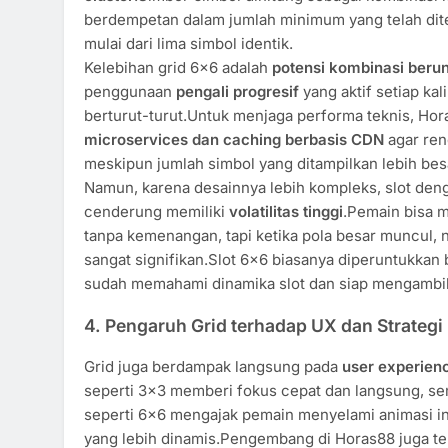
berdempetan dalam jumlah minimum yang telah dite
mulai dari lima simbol identik.
Kelebihan grid 6×6 adalah
potensi kombinasi beru
penggunaan
pengali progresif
yang aktif setiap ka
berturut-turut.Untuk menjaga performa teknis, H
microservices dan caching berbasis CDN
agar ren
meskipun jumlah simbol yang ditampilkan lebih bes
Namun, karena desainnya lebih kompleks, slot deng
cenderung memiliki
volatilitas tinggi
.Pemain bisa 
tanpa kemenangan, tapi ketika pola besar muncul, n
sangat signifikan.Slot 6×6 biasanya diperuntukkan
sudah memahami dinamika slot dan siap mengambil 
4. Pengaruh Grid terhadap UX dan Strategi
Grid juga berdampak langsung pada
user experien
seperti 3×3 memberi fokus cepat dan langsung, se
seperti 6×6 mengajak pemain menyelami animasi int
yang lebih dinamis.Pengembang di Horas88 juga t