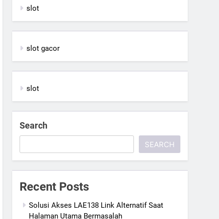
slot
slot gacor
slot
Search
SEARCH
Recent Posts
Solusi Akses LAE138 Link Alternatif Saat
Halaman Utama Bermasalah