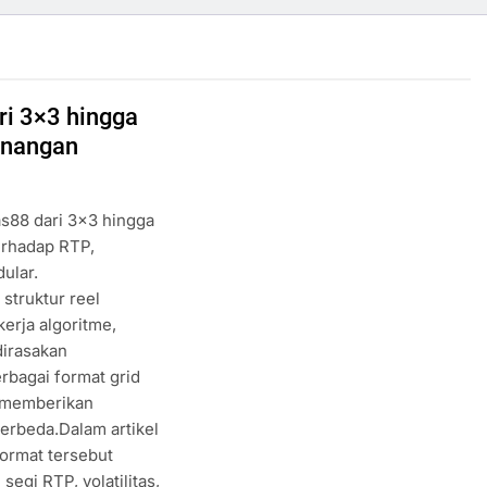
ri 3×3 hingga
enangan
as88 dari 3×3 hingga
erhadap RTP,
ular.
 struktur reel
erja algoritme,
dirasakan
rbagai format grid
, memberikan
berbeda.Dalam artikel
ormat tersebut
egi RTP, volatilitas,