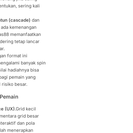
ntukan, sering kali
ntun (cascade)
dan
li ada kemenangan
oras88 memanfaatkan
dering tetap lancar
ar.
an format ini
mengalami banyak spin
ilai hadiahnya bisa
 bagi pemain yang
risiko besar.
 Pemain
ce (UX)
.Grid kecil
mentara grid besar
eraktif dan pola
elah menerapkan