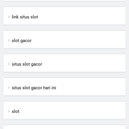
link situs slot
slot gacor
situs slot gacor
situs slot gacor hari ini
slot