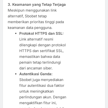
3. Keamanan yang Tetap Terjaga
Meskipun menggunakan link
alternatif, Sbobet tetap
memberikan prioritas tinggi pada
keamanan data pengguna.
Protokol HTTPS dan SSL:
Link alternatif resmi
dilengkapi dengan protokol
HTTPS dan sertifikat SSL,
memastikan bahwa data
pemain tetap terlindungi
dari ancaman siber.
Autentikasi Ganda:
Sbobet juga menyediakan
fitur autentikasi dua faktor
untuk meningkatkan
perlindungan akun. Dengan
mengaktifkan fitur ini,