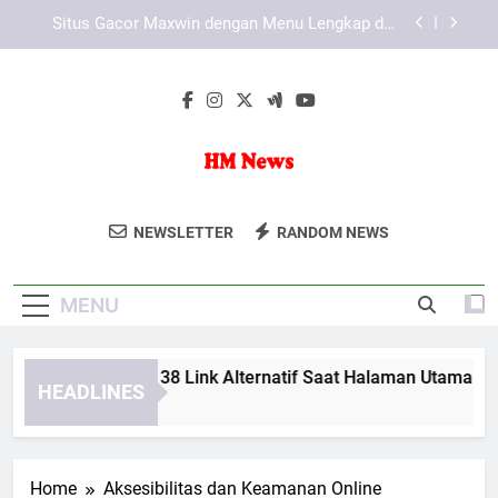
Skip
Dampak Positif Media Teknologi terhadap Dunia
to
Kerja di Era Digital
content
Sistem Integrasi Data pada Platform Lebah4D:
Fondasi Infrastruktur Digital yang Efisien dan
Terukur
Solusi Akses LAE138 Link Alternatif Saat
Halaman Utama Bermasalah
Situs Gacor Maxwin dengan Menu Lengkap dan
Navigasi Ringan
HM News
Dapatkan Berita Dan Update Terkini Dari
Dampak Positif Media Teknologi terhadap Dunia
NEWSLETTER
RANDOM NEWS
Kerja di Era Digital
India Dan Seluruh Dunia Hanya Di HM
Sistem Integrasi Data pada Platform Lebah4D:
News.
Fondasi Infrastruktur Digital yang Efisien dan
MENU
Terukur
lusi Akses LAE138 Link Alternatif Saat Halaman Utama Berma
HEADLINES
onths Ago
Home
Aksesibilitas dan Keamanan Online