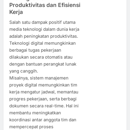
Produktivitas dan Efisiensi
Kerja
Salah satu dampak positif utama
media teknologi dalam dunia kerja
adalah peningkatan produktivitas.
Teknologi digital memungkinkan
berbagai tugas pekerjaan
dilakukan secara otomatis atau
dengan bantuan perangkat lunak
yang canggih.
Misalnya, sistem manajemen
proyek digital memungkinkan tim
kerja mengatur jadwal, memantau
progres pekerjaan, serta berbagi
dokumen secara real-time. Hal ini
membantu meningkatkan
koordinasi antar anggota tim dan
mempercepat proses