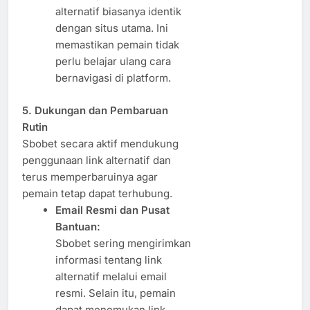
alternatif biasanya identik
dengan situs utama. Ini
memastikan pemain tidak
perlu belajar ulang cara
bernavigasi di platform.
5. Dukungan dan Pembaruan
Rutin
Sbobet secara aktif mendukung
penggunaan link alternatif dan
terus memperbaruinya agar
pemain tetap dapat terhubung.
Email Resmi dan Pusat
Bantuan:
Sbobet sering mengirimkan
informasi tentang link
alternatif melalui email
resmi. Selain itu, pemain
dapat menemukan link