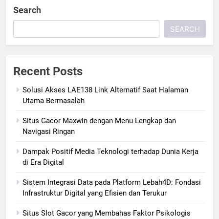
Search
SEARCH
Recent Posts
Solusi Akses LAE138 Link Alternatif Saat Halaman
Utama Bermasalah
Situs Gacor Maxwin dengan Menu Lengkap dan
Navigasi Ringan
Dampak Positif Media Teknologi terhadap Dunia Kerja
di Era Digital
Sistem Integrasi Data pada Platform Lebah4D: Fondasi
Infrastruktur Digital yang Efisien dan Terukur
Situs Slot Gacor yang Membahas Faktor Psikologis