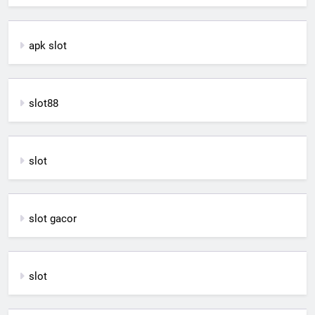
apk slot
slot88
slot
slot gacor
slot