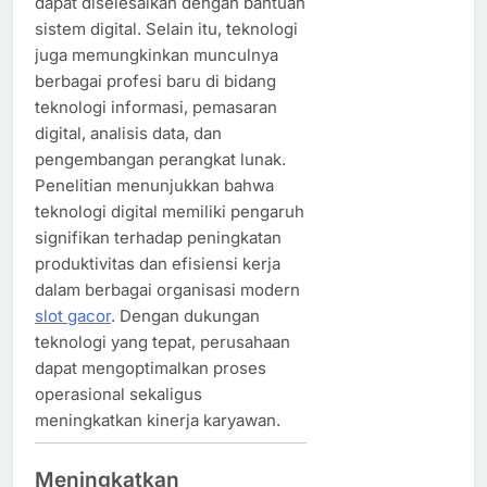
dapat diselesaikan dengan bantuan
sistem digital. Selain itu, teknologi
juga memungkinkan munculnya
berbagai profesi baru di bidang
teknologi informasi, pemasaran
digital, analisis data, dan
pengembangan perangkat lunak.
Penelitian menunjukkan bahwa
teknologi digital memiliki pengaruh
signifikan terhadap peningkatan
produktivitas dan efisiensi kerja
dalam berbagai organisasi modern
slot gacor
. Dengan dukungan
teknologi yang tepat, perusahaan
dapat mengoptimalkan proses
operasional sekaligus
meningkatkan kinerja karyawan.
Meningkatkan