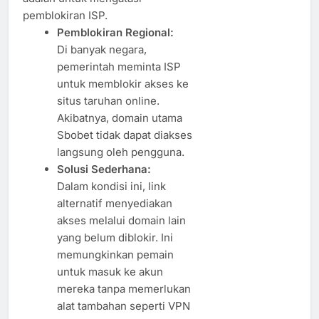
pemblokiran ISP.
Pemblokiran Regional:
Di banyak negara,
pemerintah meminta ISP
untuk memblokir akses ke
situs taruhan online.
Akibatnya, domain utama
Sbobet tidak dapat diakses
langsung oleh pengguna.
Solusi Sederhana:
Dalam kondisi ini, link
alternatif menyediakan
akses melalui domain lain
yang belum diblokir. Ini
memungkinkan pemain
untuk masuk ke akun
mereka tanpa memerlukan
alat tambahan seperti VPN