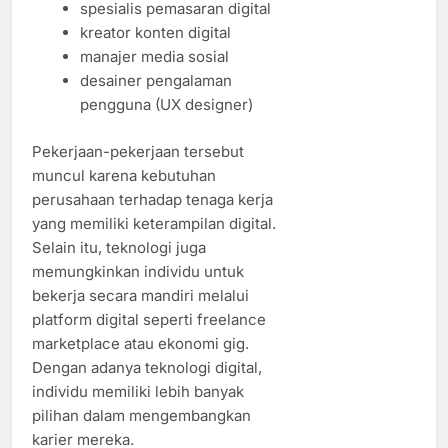
spesialis pemasaran digital
kreator konten digital
manajer media sosial
desainer pengalaman
pengguna (UX designer)
Pekerjaan-pekerjaan tersebut
muncul karena kebutuhan
perusahaan terhadap tenaga kerja
yang memiliki keterampilan digital.
Selain itu, teknologi juga
memungkinkan individu untuk
bekerja secara mandiri melalui
platform digital seperti freelance
marketplace atau ekonomi gig.
Dengan adanya teknologi digital,
individu memiliki lebih banyak
pilihan dalam mengembangkan
karier mereka.