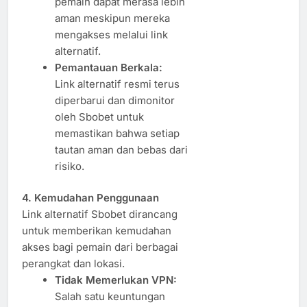
pemain dapat merasa lebih
aman meskipun mereka
mengakses melalui link
alternatif.
Pemantauan Berkala:
Link alternatif resmi terus
diperbarui dan dimonitor
oleh Sbobet untuk
memastikan bahwa setiap
tautan aman dan bebas dari
risiko.
4. Kemudahan Penggunaan
Link alternatif Sbobet dirancang
untuk memberikan kemudahan
akses bagi pemain dari berbagai
perangkat dan lokasi.
Tidak Memerlukan VPN:
Salah satu keuntungan