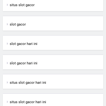
situs slot gacor
slot gacor
slot gacor hari ini
slot gacor hari ini
situs slot gacor hari ini
situs slot gacor hari ini