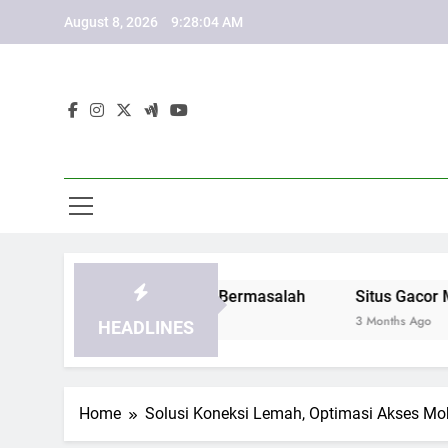
Skip
August 8, 2026
9:28:05 AM
to
content
HM
Dapatkan B
aat Halaman Utama Bermasalah
Situs Gacor Maxwin den
3 Months Ago
HEADLINES
Home
Solusi Koneksi Lemah, Optimasi Akses Mobi