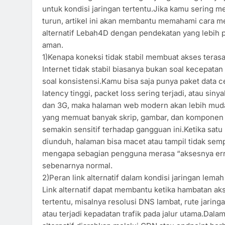
untuk kondisi jaringan tertentu.Jika kamu sering me
turun, artikel ini akan membantu memahami cara m
alternatif Lebah4D dengan pendekatan yang lebih pr
aman.
1)Kenapa koneksi tidak stabil membuat akses terasa
Internet tidak stabil biasanya bukan soal kecepatan
soal konsistensi.Kamu bisa saja punya paket data ce
latency tinggi, packet loss sering terjadi, atau siny
dan 3G, maka halaman web modern akan lebih muda
yang memuat banyak skrip, gambar, dan komponen
semakin sensitif terhadap gangguan ini.Ketika sat
diunduh, halaman bisa macet atau tampil tidak semp
mengapa sebagian pengguna merasa “aksesnya err
sebenarnya normal.
2)Peran link alternatif dalam kondisi jaringan lemah
Link alternatif dapat membantu ketika hambatan akse
tertentu, misalnya resolusi DNS lambat, rute jaring
atau terjadi kepadatan trafik pada jalur utama.Dala