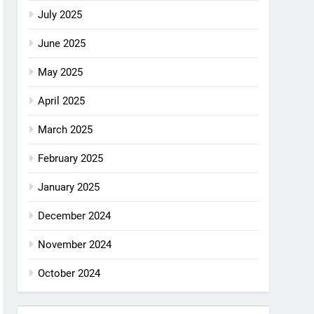
July 2025
June 2025
May 2025
April 2025
March 2025
February 2025
January 2025
December 2024
November 2024
October 2024