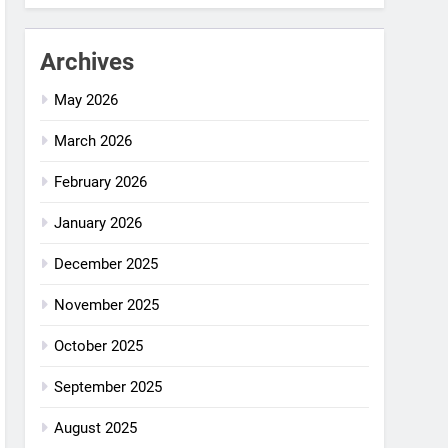
Archives
May 2026
March 2026
February 2026
January 2026
December 2025
November 2025
October 2025
September 2025
August 2025