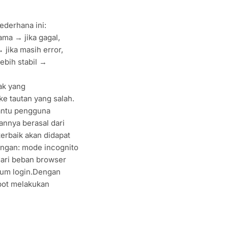
ederhana ini:
ama → jika gagal,
 jika masih error,
lebih stabil →
ak yang
e tautan yang salah.
bantu pengguna
annya berasal dari
 terbaik akan didapat
ingan: mode incognito
dari beban browser
elum login.Dengan
epot melakukan