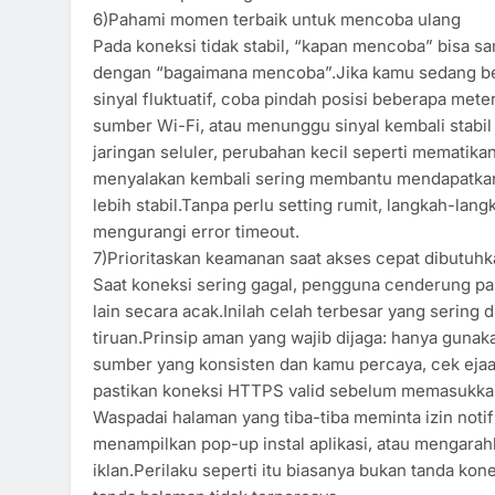
6)Pahami momen terbaik untuk mencoba ulang
Pada koneksi tidak stabil, “kapan mencoba” bisa s
dengan “bagaimana mencoba”.Jika kamu sedang be
sinyal fluktuatif, coba pindah posisi beberapa met
sumber Wi-Fi, atau menunggu sinyal kembali stabil
jaringan seluler, perubahan kecil seperti mematikan 
menyalakan kembali sering membantu mendapatkan 
lebih stabil.Tanpa perlu setting rumit, langkah-langk
mengurangi error timeout.
7)Prioritaskan keamanan saat akses cepat dibutuh
Saat koneksi sering gagal, pengguna cenderung pan
lain secara acak.Inilah celah terbesar yang sering
tiruan.Prinsip aman yang wajib dijaga: hanya gunakan
sumber yang konsisten dan kamu percaya, cek eja
pastikan koneksi HTTPS valid sebelum memasukkan
Waspadai halaman yang tiba-tiba meminta izin notif
menampilkan pop-up instal aplikasi, atau mengarah
iklan.Perilaku seperti itu biasanya bukan tanda kon