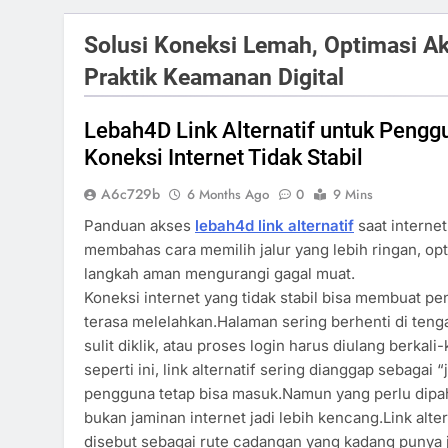
Solusi Koneksi Lemah, Optimasi Ak
Praktik Keamanan Digital
Lebah4D Link Alternatif untuk Peng
Koneksi Internet Tidak Stabil
A6c729b
6 Months Ago
0
9 Mins
Panduan akses
lebah4d link alternatif
saat internet 
membahas cara memilih jalur yang lebih ringan, opt
langkah aman mengurangi gagal muat.
Koneksi internet yang tidak stabil bisa membuat p
terasa melelahkan.Halaman sering berhenti di teng
sulit diklik, atau proses login harus diulang berkali-
seperti ini, link alternatif sering dianggap sebagai “
pengguna tetap bisa masuk.Namun yang perlu dipaha
bukan jaminan internet jadi lebih kencang.Link alter
disebut sebagai rute cadangan yang kadang punya j