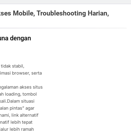
ses Mobile, Troubleshooting Harian,
guna dengan
tidak stabil,
imasi browser, serta
engalaman akses situs
ah loading, tombol
kali.Dalam situasi
jalan pintas” agar
mi, link alternatif
natif lebih tepat
alur lebih ramah