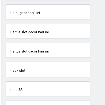
slot gacor hari ini
situs slot gacor hari ini
situs slot gacor hari ini
apk slot
slot88