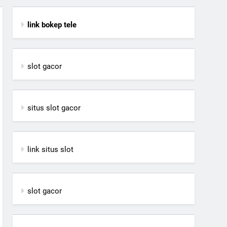
link bokep tele
slot gacor
situs slot gacor
link situs slot
slot gacor