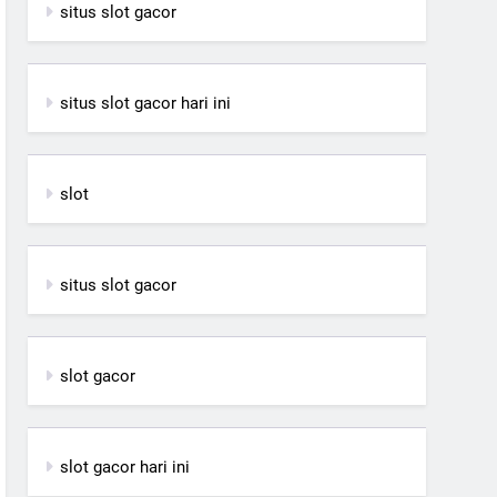
situs slot gacor
situs slot gacor hari ini
slot
situs slot gacor
slot gacor
slot gacor hari ini