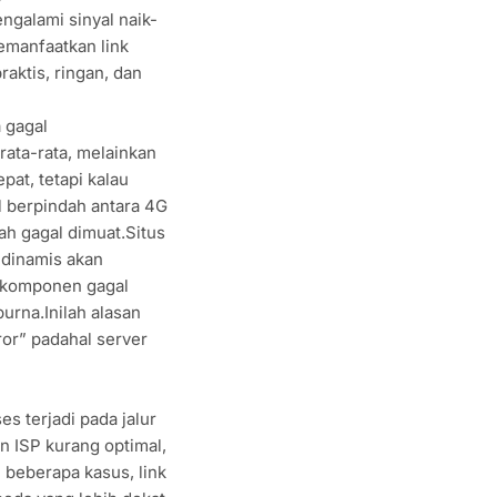
ngalami sinyal naik-
emanfaatkan link
aktis, ringan, dan
 gagal
 rata-rata, melainkan
pat, tetapi kalau
al berpindah antara 4G
h gagal dimuat.Situs
 dinamis akan
u komponen gagal
urna.Inilah alasan
or” padahal server
s terjadi pada jalur
an ISP kurang optimal,
m beberapa kasus, link