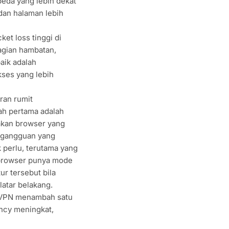
beda yang lebih dekat
 dan halaman lebih
et loss tinggi di
agian hambatan,
aik adalah
kses yang lebih
ran rumit
kah pertama adalah
kan browser yang
n gangguan yang
 perlu, terutama yang
browser punya mode
ur tersebut bila
atar belakang.
ah.VPN menambah satu
ency meningkat,