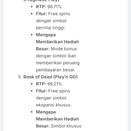
RTP:
96.71%
Fitur:
Free spins
dengan simbol
bernilai tinggi.
Mengapa
Memberikan Hadiah
Besar:
Mode bonus
dengan simbol ikan
memberikan peluang
pembayaran besar.
Book of Dead (Play’n GO)
RTP:
96.21%
Fitur:
Free spins
dengan simbol
ekspansi khusus.
Mengapa
Memberikan Hadiah
Besar:
Simbol khusus