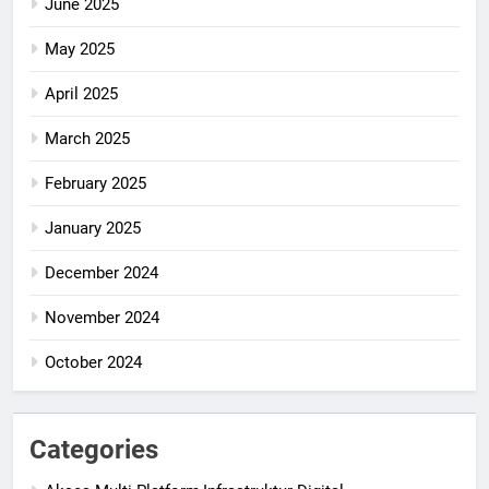
June 2025
May 2025
April 2025
March 2025
February 2025
January 2025
December 2024
November 2024
October 2024
Categories