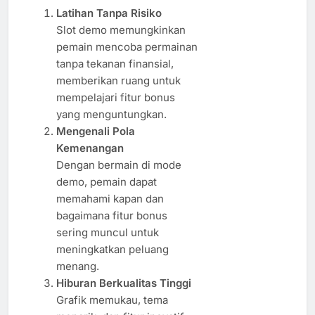
Latihan Tanpa Risiko
Slot demo memungkinkan
pemain mencoba permainan
tanpa tekanan finansial,
memberikan ruang untuk
mempelajari fitur bonus
yang menguntungkan.
Mengenali Pola
Kemenangan
Dengan bermain di mode
demo, pemain dapat
memahami kapan dan
bagaimana fitur bonus
sering muncul untuk
meningkatkan peluang
menang.
Hiburan Berkualitas Tinggi
Grafik memukau, tema