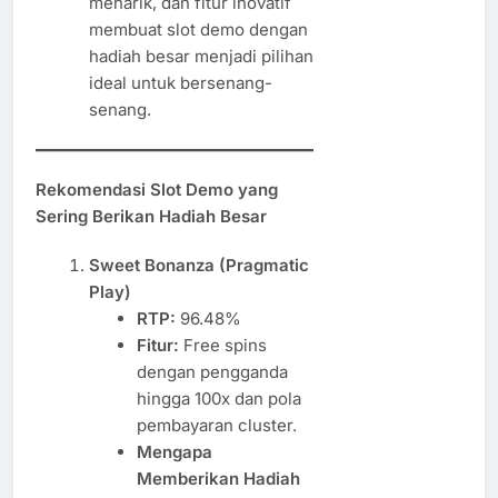
menarik, dan fitur inovatif
membuat slot demo dengan
hadiah besar menjadi pilihan
ideal untuk bersenang-
senang.
Rekomendasi Slot Demo yang
Sering Berikan Hadiah Besar
Sweet Bonanza (Pragmatic
Play)
RTP:
96.48%
Fitur:
Free spins
dengan pengganda
hingga 100x dan pola
pembayaran cluster.
Mengapa
Memberikan Hadiah