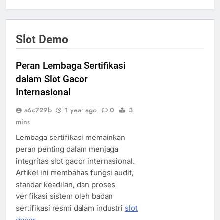
Slot Demo
Peran Lembaga Sertifikasi
dalam Slot Gacor
Internasional
a6c729b
1 year ago
0
3
mins
Lembaga sertifikasi memainkan
peran penting dalam menjaga
integritas slot gacor internasional.
Artikel ini membahas fungsi audit,
standar keadilan, dan proses
verifikasi sistem oleh badan
sertifikasi resmi dalam industri
slot
gacor
.