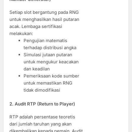
Setiap slot bergantung pada RNG
untuk menghasilkan hasil putaran
acak. Lembaga sertifikasi
melakukan:
Pengujian matematis
terhadap distribusi angka
Simulasi jutaan putaran
untuk mengukur keacakan
dan keadilan
Pemeriksaan kode sumber
untuk memastikan RNG
tidak dimodifikasi
2.
Audit RTP (Return to Player)
RTP adalah persentase teoretis
dari jumlah taruhan yang akan
dikembalikan kepada pemain. Audit