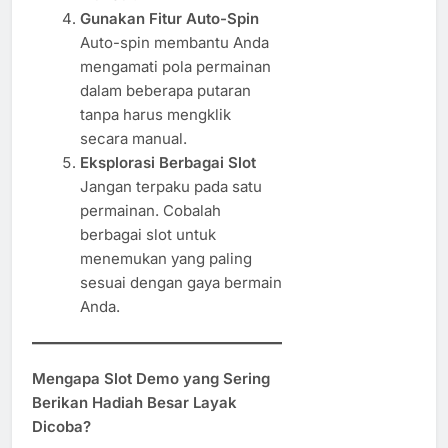
Gunakan Fitur Auto-Spin
Auto-spin membantu Anda
mengamati pola permainan
dalam beberapa putaran
tanpa harus mengklik
secara manual.
Eksplorasi Berbagai Slot
Jangan terpaku pada satu
permainan. Cobalah
berbagai slot untuk
menemukan yang paling
sesuai dengan gaya bermain
Anda.
Mengapa Slot Demo yang Sering
Berikan Hadiah Besar Layak
Dicoba?