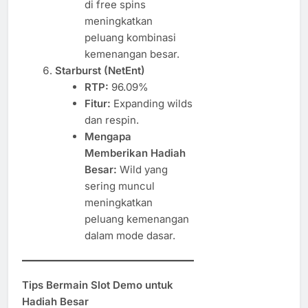
di free spins
meningkatkan
peluang kombinasi
kemenangan besar.
Starburst (NetEnt)
RTP:
96.09%
Fitur:
Expanding wilds
dan respin.
Mengapa
Memberikan Hadiah
Besar:
Wild yang
sering muncul
meningkatkan
peluang kemenangan
dalam mode dasar.
Tips Bermain Slot Demo untuk
Hadiah Besar