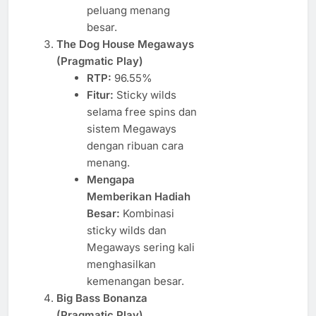
peluang menang
besar.
The Dog House Megaways
(Pragmatic Play)
RTP:
96.55%
Fitur:
Sticky wilds
selama free spins dan
sistem Megaways
dengan ribuan cara
menang.
Mengapa
Memberikan Hadiah
Besar:
Kombinasi
sticky wilds dan
Megaways sering kali
menghasilkan
kemenangan besar.
Big Bass Bonanza
(Pragmatic Play)