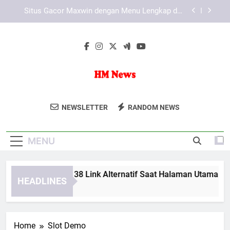
Skip
Dampak Positif Media Teknologi terhadap Dunia
to
Kerja di Era Digital
content
Sistem Integrasi Data pada Platform Lebah4D:
Fondasi Infrastruktur Digital yang Efisien dan
Terukur
Solusi Akses LAE138 Link Alternatif Saat
Halaman Utama Bermasalah
Situs Gacor Maxwin dengan Menu Lengkap dan
Navigasi Ringan
HM News
Dapatkan Berita Dan Update Terkini Dari
Dampak Positif Media Teknologi terhadap Dunia
NEWSLETTER
RANDOM NEWS
Kerja di Era Digital
India Dan Seluruh Dunia Hanya Di HM
Sistem Integrasi Data pada Platform Lebah4D:
News.
Fondasi Infrastruktur Digital yang Efisien dan
MENU
Terukur
lusi Akses LAE138 Link Alternatif Saat Halaman Utama Berma
HEADLINES
onths Ago
Home
Slot Demo