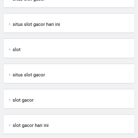
situs slot gacor hari ini
slot
situs slot gacor
slot gacor
slot gacor hari ini