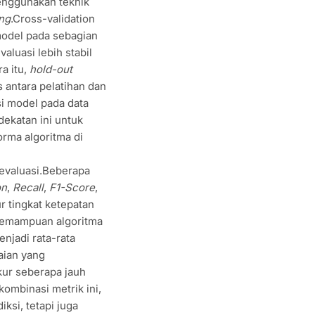
menggunakan teknik
ing
.Cross-validation
model pada sebagian
valuasi lebih stabil
a itu,
hold-out
antara pelatihan dan
i model pada data
ekatan ini untuk
rma algoritma di
 evaluasi.Beberapa
on
,
Recall
,
F1-Score
,
r tingkat ketepatan
i kemampuan algoritma
njadi rata-rata
aian yang
ur seberapa jauh
kombinasi metrik ini,
ksi, tetapi juga