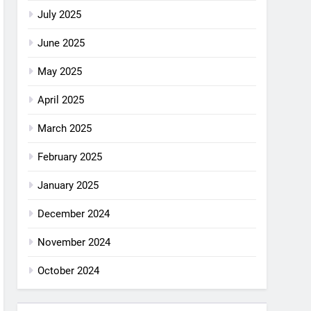
July 2025
June 2025
May 2025
April 2025
March 2025
February 2025
January 2025
December 2024
November 2024
October 2024