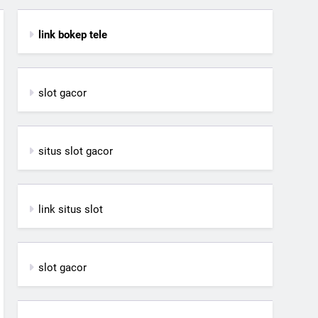
link bokep tele
slot gacor
situs slot gacor
link situs slot
slot gacor