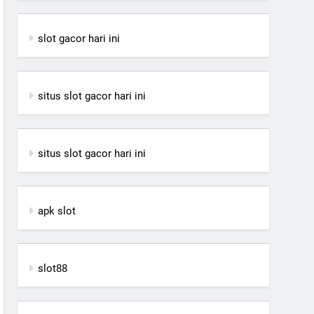
slot gacor hari ini
situs slot gacor hari ini
situs slot gacor hari ini
apk slot
slot88