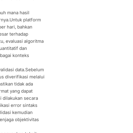
auh mana hasil
arnya.Untuk platform
er hari, bahkan
besar terhadap
tu, evaluasi algoritma
antitatif dan
rbagai konteks
alidasi data.Sebelum
s diverifikasi melalui
stikan tidak ada
ormat yang dapat
i dilakukan secara
kasi error sintaks
alidasi kemudian
enjaga objektivitas