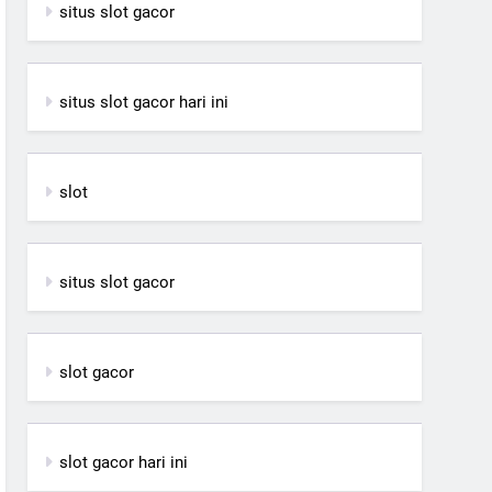
situs slot gacor
situs slot gacor hari ini
slot
situs slot gacor
slot gacor
slot gacor hari ini