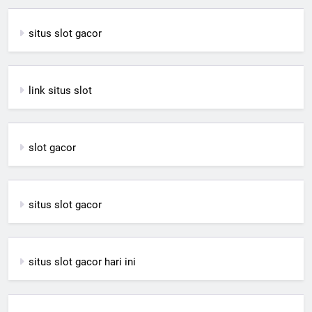
situs slot gacor
link situs slot
slot gacor
situs slot gacor
situs slot gacor hari ini