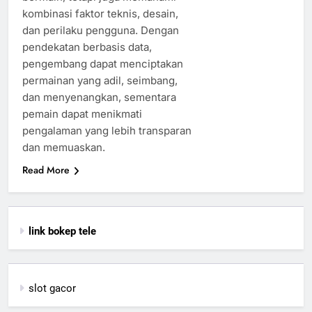
kombinasi faktor teknis, desain,
dan perilaku pengguna. Dengan
pendekatan berbasis data,
pengembang dapat menciptakan
permainan yang adil, seimbang,
dan menyenangkan, sementara
pemain dapat menikmati
pengalaman yang lebih transparan
dan memuaskan.
Read More
link bokep tele
slot gacor