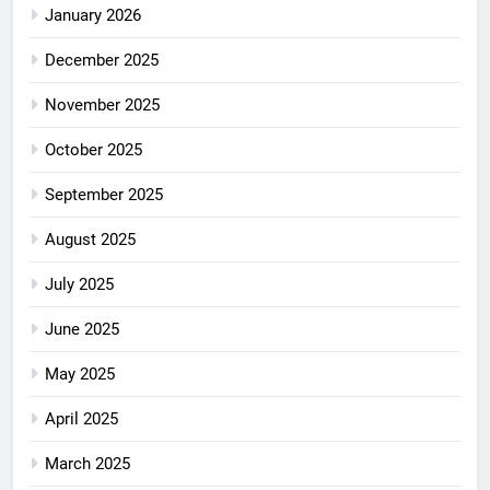
January 2026
December 2025
November 2025
October 2025
September 2025
August 2025
July 2025
June 2025
May 2025
April 2025
March 2025