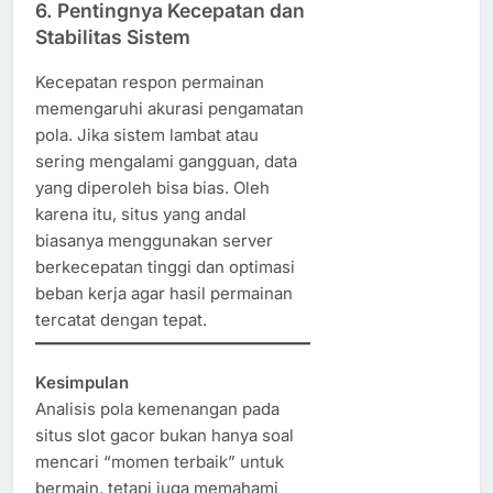
6. Pentingnya Kecepatan dan
Stabilitas Sistem
Kecepatan respon permainan
memengaruhi akurasi pengamatan
pola. Jika sistem lambat atau
sering mengalami gangguan, data
yang diperoleh bisa bias. Oleh
karena itu, situs yang andal
biasanya menggunakan server
berkecepatan tinggi dan optimasi
beban kerja agar hasil permainan
tercatat dengan tepat.
Kesimpulan
Analisis pola kemenangan pada
situs slot gacor bukan hanya soal
mencari “momen terbaik” untuk
bermain, tetapi juga memahami