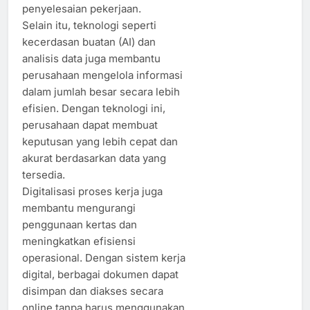
penyelesaian pekerjaan.
Selain itu, teknologi seperti
kecerdasan buatan (AI) dan
analisis data juga membantu
perusahaan mengelola informasi
dalam jumlah besar secara lebih
efisien. Dengan teknologi ini,
perusahaan dapat membuat
keputusan yang lebih cepat dan
akurat berdasarkan data yang
tersedia.
Digitalisasi proses kerja juga
membantu mengurangi
penggunaan kertas dan
meningkatkan efisiensi
operasional. Dengan sistem kerja
digital, berbagai dokumen dapat
disimpan dan diakses secara
online tanpa harus menggunakan