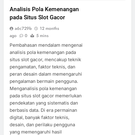
Analisis Pola Kemenangan
pada Situs Slot Gacor
a6c729b
12 months
ago
0
5 mins
Pembahasan mendalam mengenai
analisis pola kemenangan pada
situs slot gacor, mencakup teknik
pengamatan, faktor teknis, dan
peran desain dalam memengaruhi
pengalaman bermain pengguna.
Menganalisis pola kemenangan
pada situs slot gacor memerlukan
pendekatan yang sistematis dan
berbasis data. Di era permainan
digital, banyak faktor teknis,
desain, dan perilaku pengguna
yang memengaruhi hasil