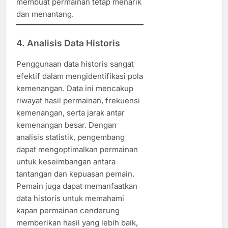
membuat permainan tetap menarik
dan menantang.
4. Analisis Data Historis
Penggunaan data historis sangat
efektif dalam mengidentifikasi pola
kemenangan. Data ini mencakup
riwayat hasil permainan, frekuensi
kemenangan, serta jarak antar
kemenangan besar. Dengan
analisis statistik, pengembang
dapat mengoptimalkan permainan
untuk keseimbangan antara
tantangan dan kepuasan pemain.
Pemain juga dapat memanfaatkan
data historis untuk memahami
kapan permainan cenderung
memberikan hasil yang lebih baik,