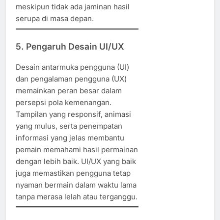
meskipun tidak ada jaminan hasil
serupa di masa depan.
5. Pengaruh Desain UI/UX
Desain antarmuka pengguna (UI)
dan pengalaman pengguna (UX)
memainkan peran besar dalam
persepsi pola kemenangan.
Tampilan yang responsif, animasi
yang mulus, serta penempatan
informasi yang jelas membantu
pemain memahami hasil permainan
dengan lebih baik. UI/UX yang baik
juga memastikan pengguna tetap
nyaman bermain dalam waktu lama
tanpa merasa lelah atau terganggu.