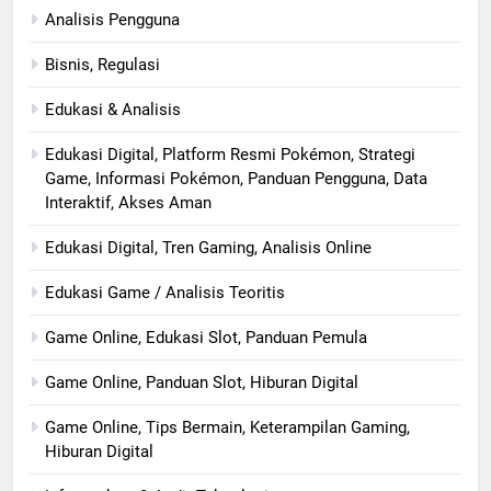
Analisis Pengguna
Bisnis, Regulasi
Edukasi & Analisis
Edukasi Digital, Platform Resmi Pokémon, Strategi
Game, Informasi Pokémon, Panduan Pengguna, Data
Interaktif, Akses Aman
Edukasi Digital, Tren Gaming, Analisis Online
Edukasi Game / Analisis Teoritis
Game Online, Edukasi Slot, Panduan Pemula
Game Online, Panduan Slot, Hiburan Digital
Game Online, Tips Bermain, Keterampilan Gaming,
Hiburan Digital