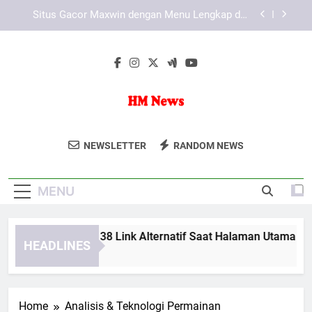
Skip
Dampak Positif Media Teknologi terhadap Dunia
to
Kerja di Era Digital
content
Sistem Integrasi Data pada Platform Lebah4D:
Fondasi Infrastruktur Digital yang Efisien dan
Terukur
Solusi Akses LAE138 Link Alternatif Saat
Halaman Utama Bermasalah
Situs Gacor Maxwin dengan Menu Lengkap dan
Navigasi Ringan
HM News
Dapatkan Berita Dan Update Terkini Dari
Dampak Positif Media Teknologi terhadap Dunia
NEWSLETTER
RANDOM NEWS
Kerja di Era Digital
India Dan Seluruh Dunia Hanya Di HM
Sistem Integrasi Data pada Platform Lebah4D:
News.
Fondasi Infrastruktur Digital yang Efisien dan
MENU
Terukur
lusi Akses LAE138 Link Alternatif Saat Halaman Utama Berma
HEADLINES
onths Ago
Home
Analisis & Teknologi Permainan