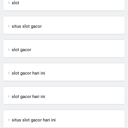
slot
situs slot gacor
slot gacor
slot gacor hari ini
slot gacor hari ini
situs slot gacor hari ini