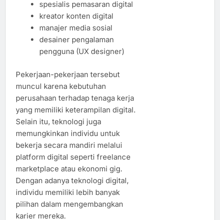
spesialis pemasaran digital
kreator konten digital
manajer media sosial
desainer pengalaman
pengguna (UX designer)
Pekerjaan-pekerjaan tersebut
muncul karena kebutuhan
perusahaan terhadap tenaga kerja
yang memiliki keterampilan digital.
Selain itu, teknologi juga
memungkinkan individu untuk
bekerja secara mandiri melalui
platform digital seperti freelance
marketplace atau ekonomi gig.
Dengan adanya teknologi digital,
individu memiliki lebih banyak
pilihan dalam mengembangkan
karier mereka.