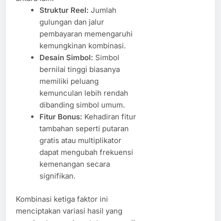
Struktur Reel:
Jumlah
gulungan dan jalur
pembayaran memengaruhi
kemungkinan kombinasi.
Desain Simbol:
Simbol
bernilai tinggi biasanya
memiliki peluang
kemunculan lebih rendah
dibanding simbol umum.
Fitur Bonus:
Kehadiran fitur
tambahan seperti putaran
gratis atau multiplikator
dapat mengubah frekuensi
kemenangan secara
signifikan.
Kombinasi ketiga faktor ini
menciptakan variasi hasil yang