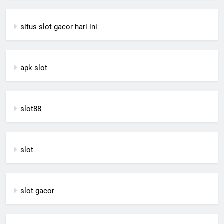
situs slot gacor hari ini
apk slot
slot88
slot
slot gacor