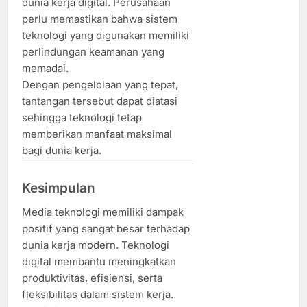
dunia kerja digital. Perusahaan
perlu memastikan bahwa sistem
teknologi yang digunakan memiliki
perlindungan keamanan yang
memadai.
Dengan pengelolaan yang tepat,
tantangan tersebut dapat diatasi
sehingga teknologi tetap
memberikan manfaat maksimal
bagi dunia kerja.
Kesimpulan
Media teknologi memiliki dampak
positif yang sangat besar terhadap
dunia kerja modern. Teknologi
digital membantu meningkatkan
produktivitas, efisiensi, serta
fleksibilitas dalam sistem kerja.