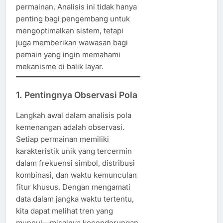
permainan. Analisis ini tidak hanya
penting bagi pengembang untuk
mengoptimalkan sistem, tetapi
juga memberikan wawasan bagi
pemain yang ingin memahami
mekanisme di balik layar.
1. Pentingnya Observasi Pola
Langkah awal dalam analisis pola
kemenangan adalah observasi.
Setiap permainan memiliki
karakteristik unik yang tercermin
dalam frekuensi simbol, distribusi
kombinasi, dan waktu kemunculan
fitur khusus. Dengan mengamati
data dalam jangka waktu tertentu,
kita dapat melihat tren yang
muncul—misalnya kecenderungan