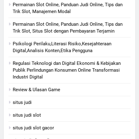
Permainan Slot Online, Panduan Judi Online, Tips dan
Trik Slot, Manajemen Modal
Permainan Slot Online, Panduan Judi Online, Tips dan
Trik Slot, Situs Slot dengan Pembayaran Terjamin
Psikologi Perilaku,Literasi Risiko,Kesejahteraan
Digital,Analisis Konten,Etika Pengguna
Regulasi Teknologi dan Digital Ekonomi & Kebijakan
Publik Perlindungan Konsumen Online Transformasi
Industri Digital
Review & Ulasan Game
situs judi
situs judi slot
situs judi slot gacor