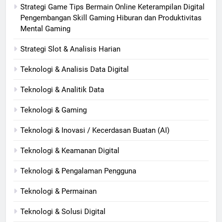
Strategi Game Tips Bermain Online Keterampilan Digital
Pengembangan Skill Gaming Hiburan dan Produktivitas
Mental Gaming
Strategi Slot & Analisis Harian
Teknologi & Analisis Data Digital
Teknologi & Analitik Data
Teknologi & Gaming
Teknologi & Inovasi / Kecerdasan Buatan (AI)
Teknologi & Keamanan Digital
Teknologi & Pengalaman Pengguna
Teknologi & Permainan
Teknologi & Solusi Digital