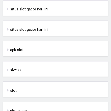
situs slot gacor hari ini
situs slot gacor hari ini
apk slot
slot88
slot
slot gacor