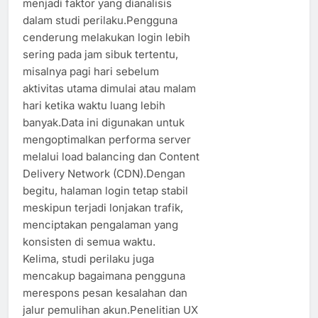
menjadi faktor yang dianalisis
dalam studi perilaku.Pengguna
cenderung melakukan login lebih
sering pada jam sibuk tertentu,
misalnya pagi hari sebelum
aktivitas utama dimulai atau malam
hari ketika waktu luang lebih
banyak.Data ini digunakan untuk
mengoptimalkan performa server
melalui load balancing dan Content
Delivery Network (CDN).Dengan
begitu, halaman login tetap stabil
meskipun terjadi lonjakan trafik,
menciptakan pengalaman yang
konsisten di semua waktu.
Kelima, studi perilaku juga
mencakup bagaimana pengguna
merespons pesan kesalahan dan
jalur pemulihan akun.Penelitian UX