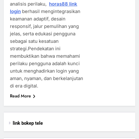
analisis perilaku,
horas88 link
login
berhasil mengintegrasikan
keamanan adaptif, desain
responsif, jalur pemulihan yang
jelas, serta edukasi pengguna
sebagai satu kesatuan
strategi.Pendekatan ini
membuktikan bahwa memahami
perilaku pengguna adalah kunci
untuk menghadirkan login yang
aman, nyaman, dan berkelanjutan
di era digital.
Read More
link bokep tele