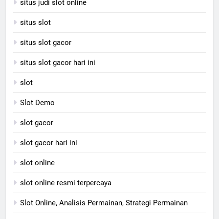
situs judi slot online
situs slot
situs slot gacor
situs slot gacor hari ini
slot
Slot Demo
slot gacor
slot gacor hari ini
slot online
slot online resmi terpercaya
Slot Online, Analisis Permainan, Strategi Permainan