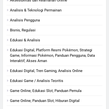
Aksesibilitas dan Keamanan Online
Analisis & Teknologi Permainan
Analisis Pengguna
Bisnis, Regulasi
Edukasi & Analisis
Edukasi Digital, Platform Resmi Pokémon, Strategi
Game, Informasi Pokémon, Panduan Pengguna, Data
Interaktif, Akses Aman
Edukasi Digital, Tren Gaming, Analisis Online
Edukasi Game / Analisis Teoritis
Game Online, Edukasi Slot, Panduan Pemula
Game Online, Panduan Slot, Hiburan Digital