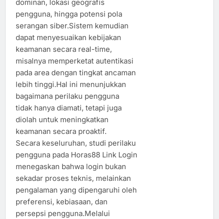
dominan, lokasi geografis
pengguna, hingga potensi pola
serangan siber.Sistem kemudian
dapat menyesuaikan kebijakan
keamanan secara real-time,
misalnya memperketat autentikasi
pada area dengan tingkat ancaman
lebih tinggi.Hal ini menunjukkan
bagaimana perilaku pengguna
tidak hanya diamati, tetapi juga
diolah untuk meningkatkan
keamanan secara proaktif.
Secara keseluruhan, studi perilaku
pengguna pada Horas88 Link Login
menegaskan bahwa login bukan
sekadar proses teknis, melainkan
pengalaman yang dipengaruhi oleh
preferensi, kebiasaan, dan
persepsi pengguna.Melalui