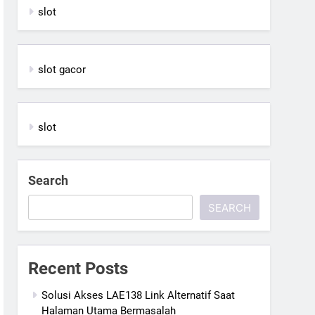
slot
slot gacor
slot
Search
SEARCH
Recent Posts
Solusi Akses LAE138 Link Alternatif Saat
Halaman Utama Bermasalah