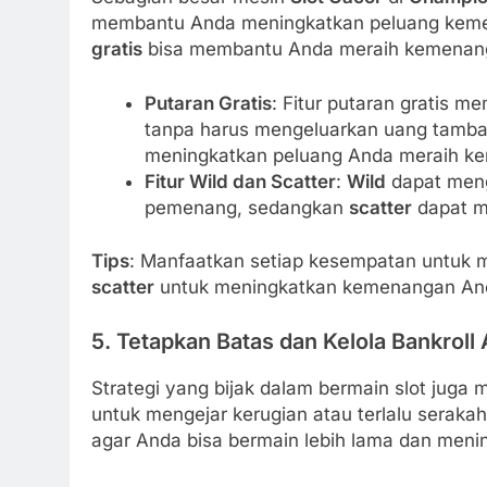
membantu Anda meningkatkan peluang kemena
gratis
bisa membantu Anda meraih kemenanga
Putaran Gratis
: Fitur putaran gratis 
tanpa harus mengeluarkan uang tamba
meningkatkan peluang Anda meraih k
Fitur Wild dan Scatter
:
Wild
dapat meng
pemenang, sedangkan
scatter
dapat me
Tips
: Manfaatkan setiap kesempatan untuk
scatter
untuk meningkatkan kemenangan An
5.
Tetapkan Batas dan Kelola Bankroll
Strategi yang bijak dalam bermain slot jug
untuk mengejar kerugian atau terlalu seraka
agar Anda bisa bermain lebih lama dan men