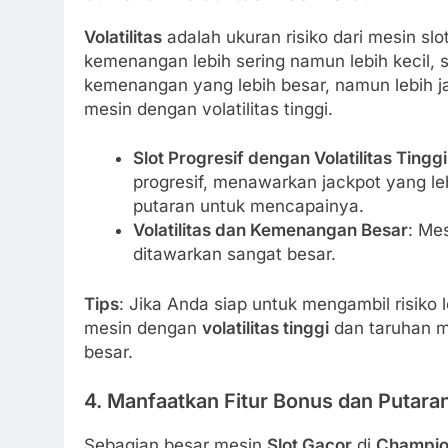
Volatilitas
adalah ukuran risiko dari mesin sl
kemenangan lebih sering namun lebih kecil, 
kemenangan yang lebih besar, namun lebih ja
mesin dengan volatilitas tinggi.
Slot Progresif dengan Volatilitas Tinggi
progresif, menawarkan jackpot yang l
putaran untuk mencapainya.
Volatilitas dan Kemenangan Besar
: Mes
ditawarkan sangat besar.
Tips
: Jika Anda siap untuk mengambil risiko 
mesin dengan
volatilitas tinggi
dan taruhan m
besar.
4.
Manfaatkan Fitur Bonus dan Putaran
Sebagian besar mesin
Slot Gacor
di
Champi