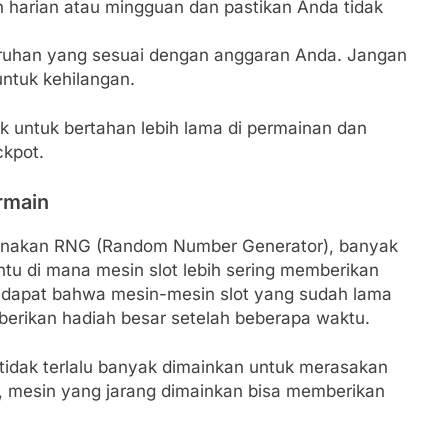
 harian atau mingguan dan pastikan Anda tidak
taruhan yang sesuai dengan anggaran Anda. Jangan
ntuk kehilangan.
k untuk bertahan lebih lama di permainan dan
ckpot.
rmain
akan RNG (Random Number Generator), banyak
u di mana mesin slot lebih sering memberikan
dapat bahwa mesin-mesin slot yang sudah lama
berikan hadiah besar setelah beberapa waktu.
 tidak terlalu banyak dimainkan untuk merasakan
g, mesin yang jarang dimainkan bisa memberikan