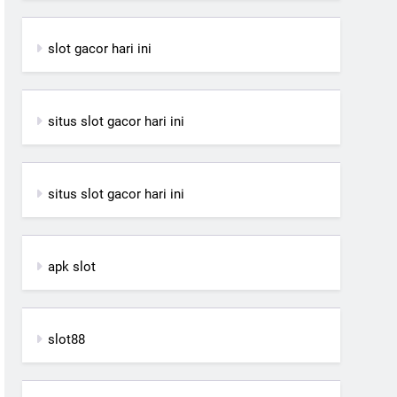
slot gacor hari ini
situs slot gacor hari ini
situs slot gacor hari ini
apk slot
slot88