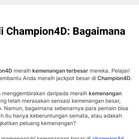
di Champion4D: Bagaimana
on4D
meraih
kemenangan terbesar
mereka. Pelajari
 membantu Anda meraih jackpot besar di
Champion4D
.
bih menggembirakan daripada meraih
kemenangan
ang telah merasakan sensasi kemenangan besar,
p. Namun, bagaimana sebenarnya para pemain bisa
h itu hanya keberuntungan semata, atau adakah
ngkatkan peluang kemenangan?
ang memengaruhi kemenangan besar di
champion4d
,