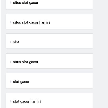
situs slot gacor
situs slot gacor hari ini
slot
situs slot gacor
slot gacor
slot gacor hari ini