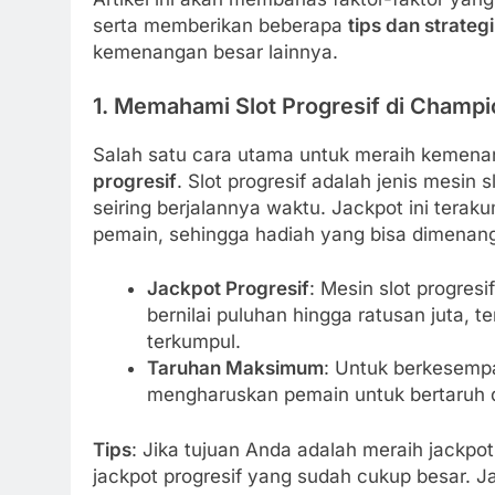
serta memberikan beberapa
tips dan strategi
kemenangan besar lainnya.
1.
Memahami Slot Progresif di Champ
Salah satu cara utama untuk meraih kemena
progresif
. Slot progresif adalah jenis mesi
seiring berjalannya waktu. Jackpot ini tera
pemain, sehingga hadiah yang bisa dimenang
Jackpot Progresif
: Mesin slot progresi
bernilai puluhan hingga ratusan juta,
terkumpul.
Taruhan Maksimum
: Untuk berkesemp
mengharuskan pemain untuk bertaruh
Tips
: Jika tujuan Anda adalah meraih jackpo
jackpot progresif yang sudah cukup besar. J