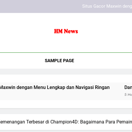
Situs Gacor Maxwin deng
Dampak Positif Media Teknolo
Sistem Integrasi Data pada Platform Lebah4D: Fondasi Infrast
 News
Solusi Akses LAE138 Link Alte
erita Dan Update Terkini Dari India Dan Seluruh Dunia Hanya
Situs Gacor Maxwin deng
SAMPLE PAGE
Dampak Positif Media Teknolo
Sistem Integrasi Data pada Platform Lebah4D: Fondasi Infrast
an Menu Lengkap dan Navigasi Ringan
Dampak Positif M
5 Months Ago
emenangan Terbesar di Champion4D: Bagaimana Para Pemain