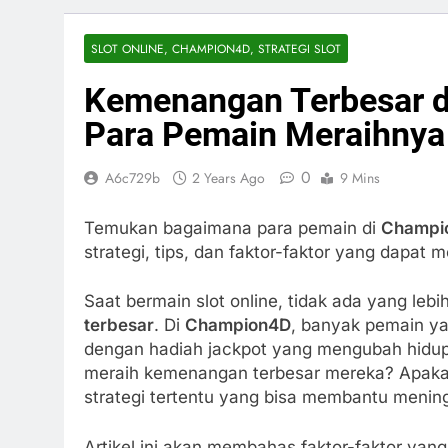
SLOT ONLINE, CHAMPION4D, STRATEGI SLOT
Kemenangan Terbesar 
Para Pemain Meraihnya
0
A6c729b
2 Years Ago
9 Mins
Temukan bagaimana para pemain di
Champi
strategi, tips, dan faktor-faktor yang dapat
Saat bermain slot online, tidak ada yang le
terbesar
. Di
Champion4D
, banyak pemain y
dengan hadiah jackpot yang mengubah hidu
meraih kemenangan terbesar mereka? Apaka
strategi tertentu yang bisa membantu meni
Artikel ini akan membahas faktor-faktor y