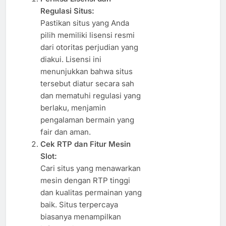
Regulasi Situs:
Pastikan situs yang Anda
pilih memiliki lisensi resmi
dari otoritas perjudian yang
diakui. Lisensi ini
menunjukkan bahwa situs
tersebut diatur secara sah
dan mematuhi regulasi yang
berlaku, menjamin
pengalaman bermain yang
fair dan aman.
Cek RTP dan Fitur Mesin
Slot:
Cari situs yang menawarkan
mesin dengan RTP tinggi
dan kualitas permainan yang
baik. Situs terpercaya
biasanya menampilkan