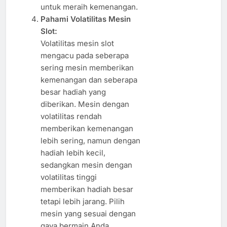
untuk meraih kemenangan.
Pahami Volatilitas Mesin
Slot:
Volatilitas mesin slot
mengacu pada seberapa
sering mesin memberikan
kemenangan dan seberapa
besar hadiah yang
diberikan. Mesin dengan
volatilitas rendah
memberikan kemenangan
lebih sering, namun dengan
hadiah lebih kecil,
sedangkan mesin dengan
volatilitas tinggi
memberikan hadiah besar
tetapi lebih jarang. Pilih
mesin yang sesuai dengan
gaya bermain Anda.