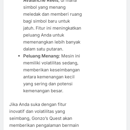
Avalanche Reels
, di mana
simbol yang menang
meledak dan memberi ruang
bagi simbol baru untuk
jatuh. Fitur ini meningkatkan
peluang Anda untuk
memenangkan lebih banyak
dalam satu putaran.
Peluang Menang:
Mesin ini
memiliki volatilitas sedang,
memberikan keseimbangan
antara kemenangan kecil
yang sering dan potensi
kemenangan besar.
Jika Anda suka dengan fitur
inovatif dan volatilitas yang
seimbang, Gonzo’s Quest akan
memberikan pengalaman bermain