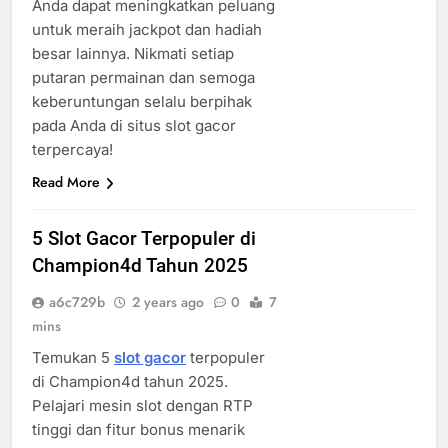
Anda dapat meningkatkan peluang
untuk meraih jackpot dan hadiah
besar lainnya. Nikmati setiap
putaran permainan dan semoga
keberuntungan selalu berpihak
pada Anda di situs slot gacor
terpercaya!
Read More
5 Slot Gacor Terpopuler di
Champion4d Tahun 2025
a6c729b
2 years ago
0
7
mins
Temukan 5
slot gacor
terpopuler
di Champion4d tahun 2025.
Pelajari mesin slot dengan RTP
tinggi dan fitur bonus menarik