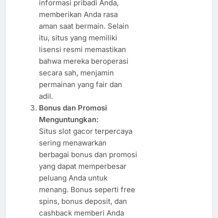
informasi pribadi Anda,
memberikan Anda rasa
aman saat bermain. Selain
itu, situs yang memiliki
lisensi resmi memastikan
bahwa mereka beroperasi
secara sah, menjamin
permainan yang fair dan
adil.
Bonus dan Promosi
Menguntungkan:
Situs slot gacor terpercaya
sering menawarkan
berbagai bonus dan promosi
yang dapat memperbesar
peluang Anda untuk
menang. Bonus seperti free
spins, bonus deposit, dan
cashback memberi Anda