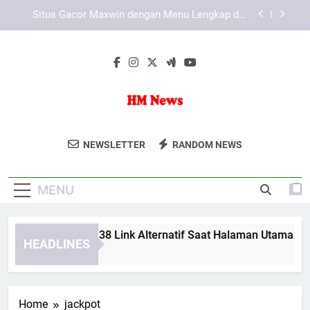
Skip
Dampak Positif Media Teknologi terhadap Dunia
to
Kerja di Era Digital
content
Sistem Integrasi Data pada Platform Lebah4D:
Fondasi Infrastruktur Digital yang Efisien dan
Terukur
Solusi Akses LAE138 Link Alternatif Saat
Halaman Utama Bermasalah
Situs Gacor Maxwin dengan Menu Lengkap dan
Navigasi Ringan
HM News
Dapatkan Berita Dan Update Terkini Dari
Dampak Positif Media Teknologi terhadap Dunia
NEWSLETTER
RANDOM NEWS
Kerja di Era Digital
India Dan Seluruh Dunia Hanya Di HM
Sistem Integrasi Data pada Platform Lebah4D:
News.
Fondasi Infrastruktur Digital yang Efisien dan
MENU
Terukur
lusi Akses LAE138 Link Alternatif Saat Halaman Utama Berma
HEADLINES
onths Ago
Home
jackpot