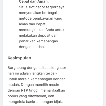
Cepat dan Aman:
Situs slot gacor terpercaya
menyediakan berbagai
metode pembayaran yang
aman dan cepat,
memungkinkan Anda untuk
melakukan deposit dan
penarikan kemenangan
dengan mudah.
Kesimpulan
Bergabung dengan situs slot gacor
hari ini adalah langkah terbaik
untuk meraih kemenangan dengan
mudah. Dengan memilih mesin
dengan RTP tinggi, memanfaatkan
bonus yang ditawarkan, dan
mengelola bankroll dengan bijak,