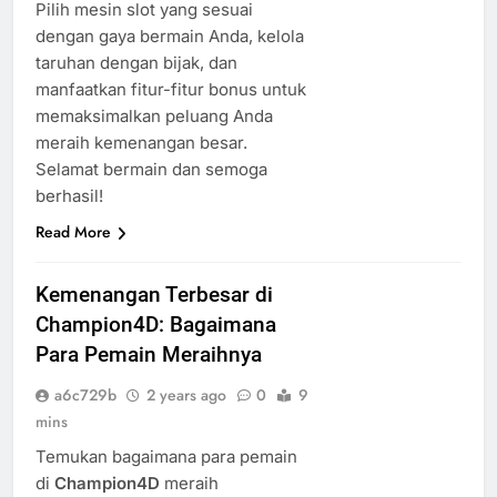
Pilih mesin slot yang sesuai
dengan gaya bermain Anda, kelola
taruhan dengan bijak, dan
manfaatkan fitur-fitur bonus untuk
memaksimalkan peluang Anda
meraih kemenangan besar.
Selamat bermain dan semoga
berhasil!
Read More
Kemenangan Terbesar di
Champion4D: Bagaimana
Para Pemain Meraihnya
a6c729b
2 years ago
0
9
mins
Temukan bagaimana para pemain
di
Champion4D
meraih