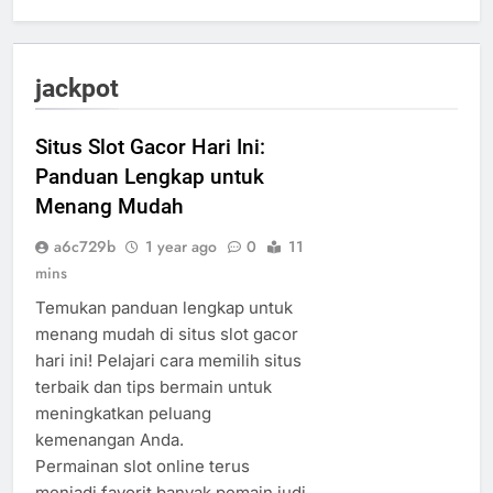
jackpot
Situs Slot Gacor Hari Ini:
Panduan Lengkap untuk
Menang Mudah
a6c729b
1 year ago
0
11
mins
Temukan panduan lengkap untuk
menang mudah di situs slot gacor
hari ini! Pelajari cara memilih situs
terbaik dan tips bermain untuk
meningkatkan peluang
kemenangan Anda.
Permainan slot online terus
menjadi favorit banyak pemain judi