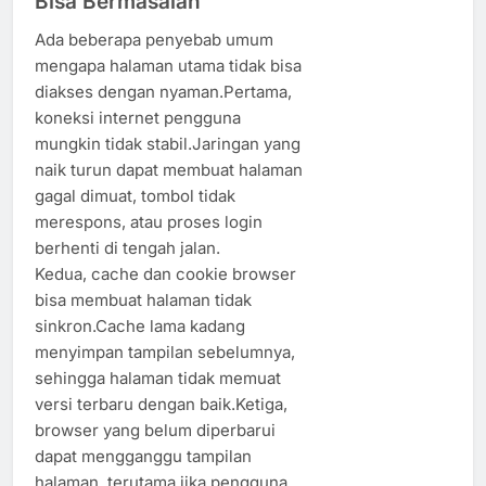
Bisa Bermasalah
Ada beberapa penyebab umum
mengapa halaman utama tidak bisa
diakses dengan nyaman.Pertama,
koneksi internet pengguna
mungkin tidak stabil.Jaringan yang
naik turun dapat membuat halaman
gagal dimuat, tombol tidak
merespons, atau proses login
berhenti di tengah jalan.
Kedua, cache dan cookie browser
bisa membuat halaman tidak
sinkron.Cache lama kadang
menyimpan tampilan sebelumnya,
sehingga halaman tidak memuat
versi terbaru dengan baik.Ketiga,
browser yang belum diperbarui
dapat mengganggu tampilan
halaman, terutama jika pengguna