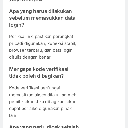
Apa yang harus dilakukan
sebelum memasukkan data
login?
Periksa link, pastikan perangkat
pribadi digunakan, koneksi stabil,
browser terbaru, dan data login
ditulis dengan benar.
Mengapa kode verifikasi
tidak boleh dibagikan?
Kode verifikasi berfungsi
memastikan akses dilakukan oleh
pemilik akun.Jika dibagikan, akun
dapat berisiko digunakan pihak
lain.
Apa yang perlu dicek setelah