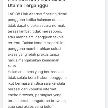
Utama Terganggu
LAE138 Link Alternatif sering dicari
pengguna ketika halaman utama
tidak dapat dibuka secara normal,
terasa lambat, tidak merespons,
atau mengalami gangguan teknis
tertentu.Dalam kondisi seperti ini,
pengguna membutuhkan solusi
akses yang lebih praktis tanpa
harus mengabaikan keamanan
akun.
Halaman utama yang bermasalah
tidak selalu berarti akun pengguna
ikut bermasalah.Bisa saja kendala
berasal dari koneksi internet,
cache browser, perangkat yang
terlalu berat, pengaturan browser,
atau sesi akses yang belum