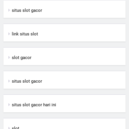
situs slot gacor
link situs slot
slot gacor
situs slot gacor
situs slot gacor hari ini
slot