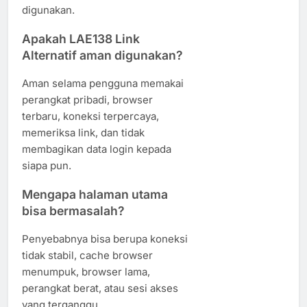
digunakan.
Apakah LAE138 Link
Alternatif aman digunakan?
Aman selama pengguna memakai
perangkat pribadi, browser
terbaru, koneksi terpercaya,
memeriksa link, dan tidak
membagikan data login kepada
siapa pun.
Mengapa halaman utama
bisa bermasalah?
Penyebabnya bisa berupa koneksi
tidak stabil, cache browser
menumpuk, browser lama,
perangkat berat, atau sesi akses
yang terganggu.