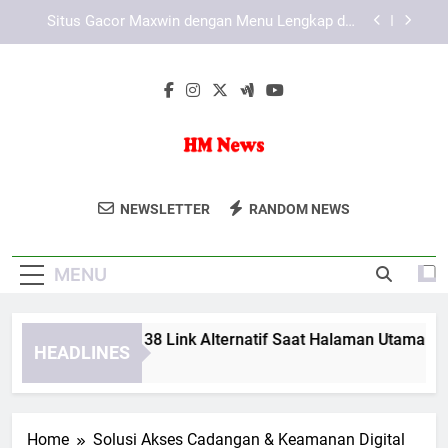
Skip
Dampak Positif Media Teknologi terhadap Dunia
to
Kerja di Era Digital
content
Sistem Integrasi Data pada Platform Lebah4D:
Fondasi Infrastruktur Digital yang Efisien dan
Terukur
Solusi Akses LAE138 Link Alternatif Saat
Halaman Utama Bermasalah
Situs Gacor Maxwin dengan Menu Lengkap dan
Navigasi Ringan
HM News
Dapatkan Berita Dan Update Terkini Dari
Dampak Positif Media Teknologi terhadap Dunia
NEWSLETTER
RANDOM NEWS
Kerja di Era Digital
India Dan Seluruh Dunia Hanya Di HM
Sistem Integrasi Data pada Platform Lebah4D:
News.
Fondasi Infrastruktur Digital yang Efisien dan
MENU
Terukur
lusi Akses LAE138 Link Alternatif Saat Halaman Utama Berma
HEADLINES
onths Ago
Home
Solusi Akses Cadangan & Keamanan Digital