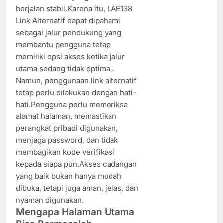
berjalan stabil.Karena itu, LAE138
Link Alternatif dapat dipahami
sebagai jalur pendukung yang
membantu pengguna tetap
memiliki opsi akses ketika jalur
utama sedang tidak optimal.
Namun, penggunaan link alternatif
tetap perlu dilakukan dengan hati-
hati.Pengguna perlu memeriksa
alamat halaman, memastikan
perangkat pribadi digunakan,
menjaga password, dan tidak
membagikan kode verifikasi
kepada siapa pun.Akses cadangan
yang baik bukan hanya mudah
dibuka, tetapi juga aman, jelas, dan
nyaman digunakan.
Mengapa Halaman Utama