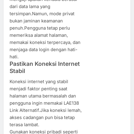
dari data lama yang
tersimpan.Namun, mode privat
bukan jaminan keamanan
penuh.Pengguna tetap perlu
memeriksa alamat halaman,
memakai koneksi terpercaya, dan
menjaga data login dengan hati-
hati.
Pastikan Koneksi Internet
Stabil
Koneksi internet yang stabil
menjadi faktor penting saat
halaman utama bermasalah dan
pengguna ingin memakai LAE138
Link Alternatif.Jika koneksi lemah,
akses cadangan pun bisa tetap
terasa lambat.
Gunakan koneksi pribadi seperti