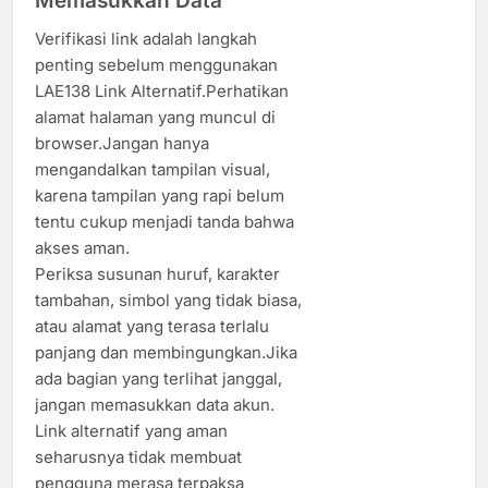
Memasukkan Data
Verifikasi link adalah langkah
penting sebelum menggunakan
LAE138 Link Alternatif.Perhatikan
alamat halaman yang muncul di
browser.Jangan hanya
mengandalkan tampilan visual,
karena tampilan yang rapi belum
tentu cukup menjadi tanda bahwa
akses aman.
Periksa susunan huruf, karakter
tambahan, simbol yang tidak biasa,
atau alamat yang terasa terlalu
panjang dan membingungkan.Jika
ada bagian yang terlihat janggal,
jangan memasukkan data akun.
Link alternatif yang aman
seharusnya tidak membuat
pengguna merasa terpaksa