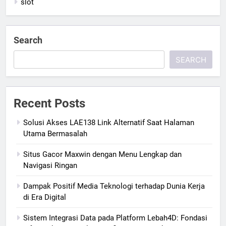
slot
Search
SEARCH
Recent Posts
Solusi Akses LAE138 Link Alternatif Saat Halaman
Utama Bermasalah
Situs Gacor Maxwin dengan Menu Lengkap dan
Navigasi Ringan
Dampak Positif Media Teknologi terhadap Dunia Kerja
di Era Digital
Sistem Integrasi Data pada Platform Lebah4D: Fondasi