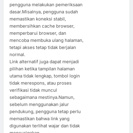
pengguna melakukan pemeriksaan
dasar.Misalnya, pengguna sudah
memastikan koneksi stabil,
membersihkan cache browser,
memperbarui browser, dan
mencoba membuka ulang halaman,
tetapi akses tetap tidak berjalan
normal.
Link alternatif juga dapat menjadi
pilihan ketika tampilan halaman
utama tidak lengkap, tombol login
tidak merespons, atau proses
verifikasi tidak muncul
sebagaimana mestinya.Namun,
sebelum menggunakan jalur
pendukung, pengguna tetap perlu
memastikan bahwa link yang
digunakan terlihat wajar dan tidak
mencurigakan.