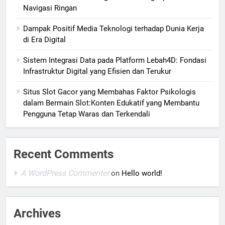
Navigasi Ringan
Dampak Positif Media Teknologi terhadap Dunia Kerja
di Era Digital
Sistem Integrasi Data pada Platform Lebah4D: Fondasi
Infrastruktur Digital yang Efisien dan Terukur
Situs Slot Gacor yang Membahas Faktor Psikologis
dalam Bermain Slot:Konten Edukatif yang Membantu
Pengguna Tetap Waras dan Terkendali
Recent Comments
A WordPress Commenter
on
Hello world!
Archives