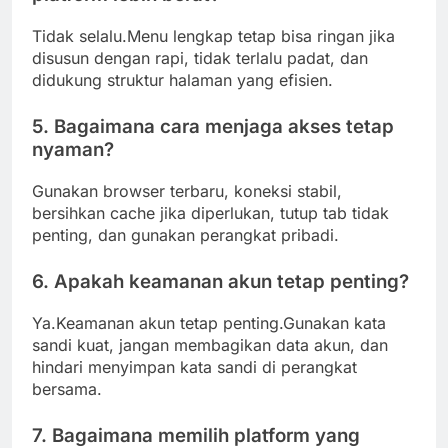
Tidak selalu.Menu lengkap tetap bisa ringan jika
disusun dengan rapi, tidak terlalu padat, dan
didukung struktur halaman yang efisien.
5. Bagaimana cara menjaga akses tetap
nyaman?
Gunakan browser terbaru, koneksi stabil,
bersihkan cache jika diperlukan, tutup tab tidak
penting, dan gunakan perangkat pribadi.
6. Apakah keamanan akun tetap penting?
Ya.Keamanan akun tetap penting.Gunakan kata
sandi kuat, jangan membagikan data akun, dan
hindari menyimpan kata sandi di perangkat
bersama.
7. Bagaimana memilih platform yang