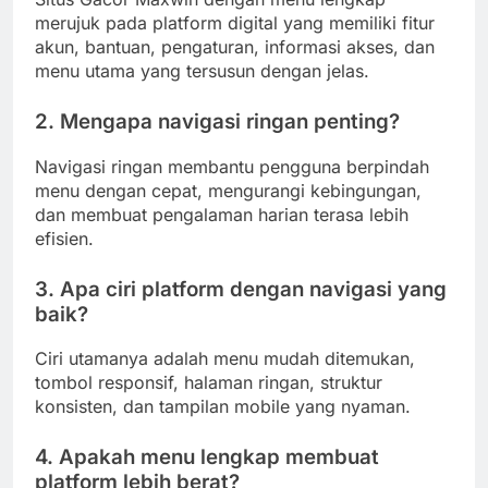
merujuk pada platform digital yang memiliki fitur
akun, bantuan, pengaturan, informasi akses, dan
menu utama yang tersusun dengan jelas.
2. Mengapa navigasi ringan penting?
Navigasi ringan membantu pengguna berpindah
menu dengan cepat, mengurangi kebingungan,
dan membuat pengalaman harian terasa lebih
efisien.
3. Apa ciri platform dengan navigasi yang
baik?
Ciri utamanya adalah menu mudah ditemukan,
tombol responsif, halaman ringan, struktur
konsisten, dan tampilan mobile yang nyaman.
4. Apakah menu lengkap membuat
platform lebih berat?