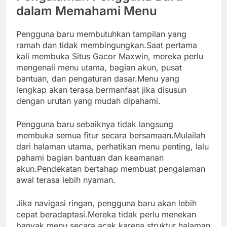
dalam Memahami Menu
Pengguna baru membutuhkan tampilan yang
ramah dan tidak membingungkan.Saat pertama
kali membuka Situs Gacor Maxwin, mereka perlu
mengenali menu utama, bagian akun, pusat
bantuan, dan pengaturan dasar.Menu yang
lengkap akan terasa bermanfaat jika disusun
dengan urutan yang mudah dipahami.
Pengguna baru sebaiknya tidak langsung
membuka semua fitur secara bersamaan.Mulailah
dari halaman utama, perhatikan menu penting, lalu
pahami bagian bantuan dan keamanan
akun.Pendekatan bertahap membuat pengalaman
awal terasa lebih nyaman.
Jika navigasi ringan, pengguna baru akan lebih
cepat beradaptasi.Mereka tidak perlu menekan
banyak menu secara acak karena struktur halaman