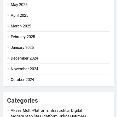
May 2025
April 2025
March 2025
February 2025
January 2025
December 2024
November 2024
October 2024
Categories
Akses Multi-Platform,Infrastruktur Digital
Modern,Stabilitas Platform Online,Optimasi