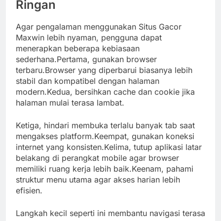
Ringan
Agar pengalaman menggunakan Situs Gacor
Maxwin lebih nyaman, pengguna dapat
menerapkan beberapa kebiasaan
sederhana.Pertama, gunakan browser
terbaru.Browser yang diperbarui biasanya lebih
stabil dan kompatibel dengan halaman
modern.Kedua, bersihkan cache dan cookie jika
halaman mulai terasa lambat.
Ketiga, hindari membuka terlalu banyak tab saat
mengakses platform.Keempat, gunakan koneksi
internet yang konsisten.Kelima, tutup aplikasi latar
belakang di perangkat mobile agar browser
memiliki ruang kerja lebih baik.Keenam, pahami
struktur menu utama agar akses harian lebih
efisien.
Langkah kecil seperti ini membantu navigasi terasa