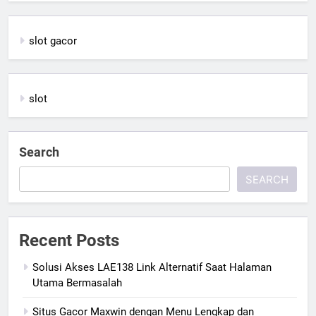
slot gacor
slot
Search
SEARCH
Recent Posts
Solusi Akses LAE138 Link Alternatif Saat Halaman
Utama Bermasalah
Situs Gacor Maxwin dengan Menu Lengkap dan