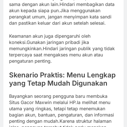
sama dengan akun lain.Hindari membagikan data
akun kepada siapa pun.Jika menggunakan
perangkat umum, jangan menyimpan kata sandi
dan pastikan keluar dari akun setelah selesai.
Keamanan akun juga dipengaruhi oleh
koneksi.Gunakan jaringan pribadi jika
memungkinkan.Hindari jaringan publik yang tidak
terpercaya saat mengakses menu akun atau
pengaturan penting.
Skenario Praktis: Menu Lengkap
yang Tetap Mudah Digunakan
Bayangkan seorang pengguna baru membuka
Situs Gacor Maxwin melalui HP.Ia melihat menu
utama yang ringkas, tetapi tetap menemukan
bagian akun, bantuan, pengaturan, dan informasi
penting dengan mudah.Karena struktur halaman