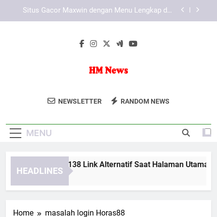
Skip
Dampak Positif Media Teknologi terhadap Dunia
to
Kerja di Era Digital
content
Sistem Integrasi Data pada Platform Lebah4D:
Fondasi Infrastruktur Digital yang Efisien dan
Terukur
Solusi Akses LAE138 Link Alternatif Saat
Halaman Utama Bermasalah
Situs Gacor Maxwin dengan Menu Lengkap dan
Navigasi Ringan
HM News
Dapatkan Berita Dan Update Terkini Dari
Dampak Positif Media Teknologi terhadap Dunia
NEWSLETTER
RANDOM NEWS
Kerja di Era Digital
India Dan Seluruh Dunia Hanya Di HM
Sistem Integrasi Data pada Platform Lebah4D:
News.
Fondasi Infrastruktur Digital yang Efisien dan
MENU
Terukur
olusi Akses LAE138 Link Alternatif Saat Halaman Utama Berm
HEADLINES
Months Ago
Home
masalah login Horas88