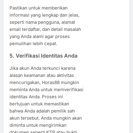
Pastikan untuk memberikan
informasi yang lengkap dan jelas,
seperti nama pengguna, alamat
email terdaftar, dan detail masalah
yang Anda alami agar proses
pemulihan lebih cepat.
5.
Verifikasi Identitas Anda
Jika akun Anda terkunci karena
alasan keamanan atau aktivitas
mencurigakan, Horas88 mungkin
meminta Anda untuk memverifikasi
identitas Anda. Proses ini
bertujuan untuk memastikan
bahwa Anda adalah pemilik sah
akun tersebut. Anda mungkin akan
diminta untuk mengirimkan
dokumen seperti KTP atau bukti