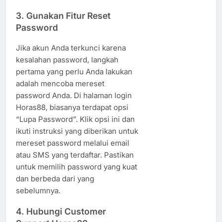
3.
Gunakan Fitur Reset
Password
Jika akun Anda terkunci karena
kesalahan password, langkah
pertama yang perlu Anda lakukan
adalah mencoba mereset
password Anda. Di halaman login
Horas88, biasanya terdapat opsi
“Lupa Password”. Klik opsi ini dan
ikuti instruksi yang diberikan untuk
mereset password melalui email
atau SMS yang terdaftar. Pastikan
untuk memilih password yang kuat
dan berbeda dari yang
sebelumnya.
4.
Hubungi Customer