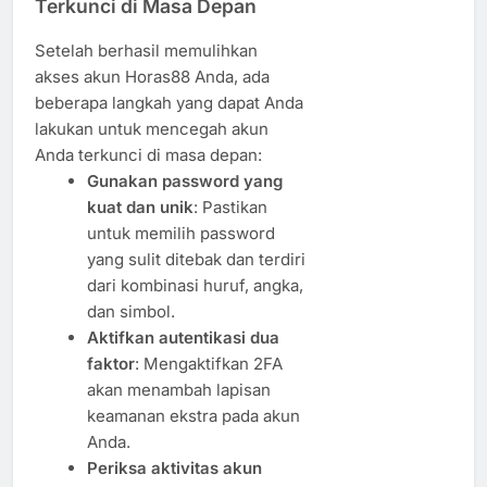
Terkunci di Masa Depan
Setelah berhasil memulihkan
akses akun Horas88 Anda, ada
beberapa langkah yang dapat Anda
lakukan untuk mencegah akun
Anda terkunci di masa depan:
Gunakan password yang
kuat dan unik
: Pastikan
untuk memilih password
yang sulit ditebak dan terdiri
dari kombinasi huruf, angka,
dan simbol.
Aktifkan autentikasi dua
faktor
: Mengaktifkan 2FA
akan menambah lapisan
keamanan ekstra pada akun
Anda.
Periksa aktivitas akun