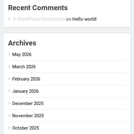
Recent Comments
A WordPress Commenter
on
Hello world!
Archives
May 2026
March 2026
February 2026
January 2026
December 2025
November 2025
October 2025