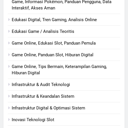
Game, Informasi Pokémon, Panduan Pengguna, Data
Interaktif, Akses Aman
Edukasi Digital, Tren Gaming, Analisis Online
Edukasi Game / Analisis Teoritis
Game Online, Edukasi Slot, Panduan Pemula
Game Online, Panduan Slot, Hiburan Digital
Game Online, Tips Bermain, Keterampilan Gaming,
Hiburan Digital
Infrastruktur & Audit Teknologi
Infrastruktur & Keandalan Sistem
Infrastruktur Digital & Optimasi Sistem
Inovasi Teknologi Slot