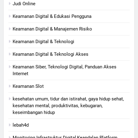
Judi Online
Keamanan Digital & Edukasi Pengguna
Keamanan Digital & Manajemen Risiko
Keamanan Digital & Teknologi
Keamanan Digital & Teknologi Akses
Keamanan Siber, Teknologi Digital, Panduan Akses
Internet
Keamanan Slot
kesehatan umum, tidur dan istirahat, gaya hidup sehat,
kesehatan mental, produktivitas, kebugaran,
keseimbangan hidup
lebah4d
Monitoring Infrastruktur Digital,Keandalan Platform