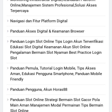
Online,Manajemen Sistem Profesional,Solusi Akses
Terpercaya
Navigasi dan Fitur Platform Digital
Panduan Akses Digital & Keamanan Browser
Panduan Login Slot Online Tips Login Akun Terverifikasi
Edukasi Slot Digital Keamanan Akun Slot Online
Pengalaman Bermain Slot Nyaman Best Practice Login
Slot
Panduan Pemula, Tutorial Login Mobile, Tips Akses
Aman, Edukasi Pengguna Smartphone, Panduan Mobile
Friendly
Panduan Pengguna, Akun Horas88
Panduan Slot Online Strategi Bermain Slot Gacor Pola
Main Aman Manajemen Modal Permainan Tips Bermain
Slot Online