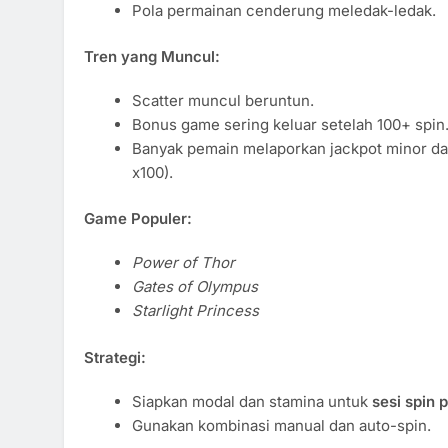
Pola permainan cenderung meledak-ledak.
Tren yang Muncul:
Scatter muncul beruntun.
Bonus game sering keluar setelah 100+ spin
Banyak pemain melaporkan jackpot minor dan
x100).
Game Populer:
Power of Thor
Gates of Olympus
Starlight Princess
Strategi:
Siapkan modal dan stamina untuk
sesi spin 
Gunakan kombinasi manual dan auto-spin.