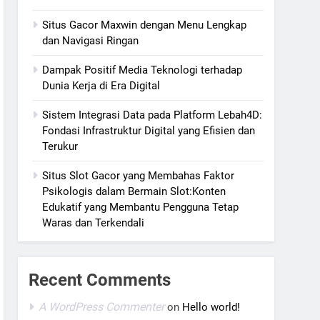
Situs Gacor Maxwin dengan Menu Lengkap
dan Navigasi Ringan
Dampak Positif Media Teknologi terhadap
Dunia Kerja di Era Digital
Sistem Integrasi Data pada Platform Lebah4D:
Fondasi Infrastruktur Digital yang Efisien dan
Terukur
Situs Slot Gacor yang Membahas Faktor
Psikologis dalam Bermain Slot:Konten
Edukatif yang Membantu Pengguna Tetap
Waras dan Terkendali
Recent Comments
A WordPress Commenter
on
Hello world!