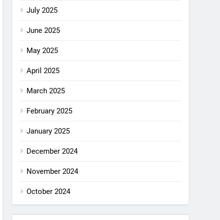
July 2025
June 2025
May 2025
April 2025
March 2025
February 2025
January 2025
December 2024
November 2024
October 2024