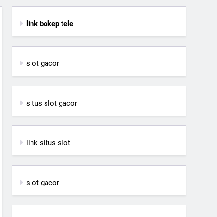
link bokep tele
slot gacor
situs slot gacor
link situs slot
slot gacor