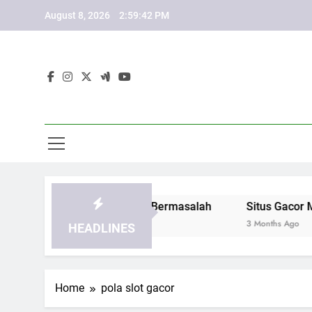
Skip
August 8, 2026
2:59:43 PM
to
content
HM
Dapatkan B
aat Halaman Utama Bermasalah
Situs Gacor Maxwin deng
3 Months Ago
HEADLINES
Home
pola slot gacor