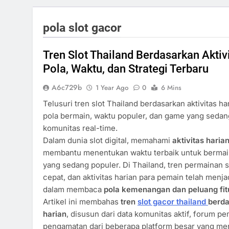
pola slot gacor
Tren Slot Thailand Berdasarkan Aktiv
Pola, Waktu, dan Strategi Terbaru
A6c729b
1 Year Ago
0
6 Mins
Telusuri tren slot Thailand berdasarkan aktivitas ha
pola bermain, waktu populer, dan game yang sedang
komunitas real-time.
Dalam dunia slot digital, memahami
aktivitas haria
membantu menentukan waktu terbaik untuk berma
yang sedang populer. Di Thailand, tren permainan 
cepat, dan aktivitas harian para pemain telah menja
dalam membaca
pola kemenangan dan peluang fit
Artikel ini membahas
tren
slot gacor thailand
berda
harian
, disusun dari data komunitas aktif, forum pe
pengamatan dari beberapa platform besar yang me