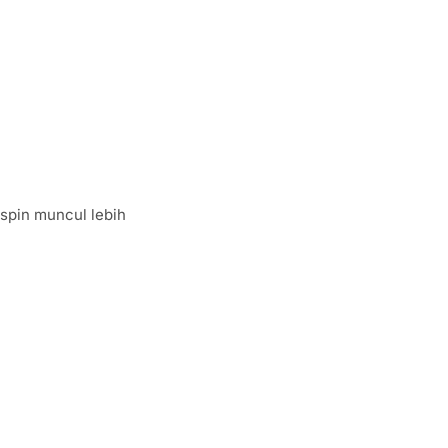
spin muncul lebih