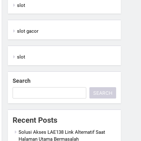
slot
slot gacor
slot
Search
SEARCH
Recent Posts
Solusi Akses LAE138 Link Alternatif Saat
Halaman Utama Bermasalah