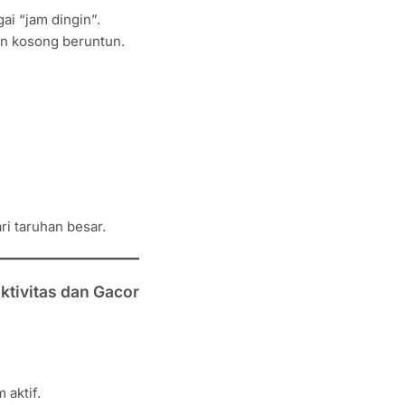
i “jam dingin”.
pin kosong beruntun.
i taruhan besar.
ktivitas dan Gacor
 aktif.