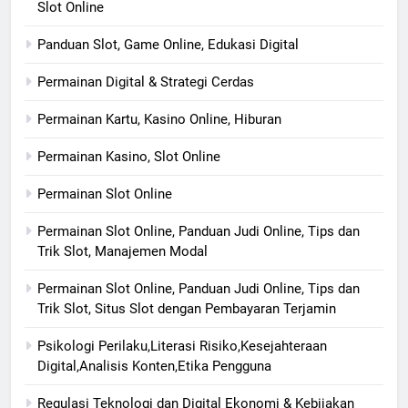
Slot Online
Panduan Slot, Game Online, Edukasi Digital
Permainan Digital & Strategi Cerdas
Permainan Kartu, Kasino Online, Hiburan
Permainan Kasino, Slot Online
Permainan Slot Online
Permainan Slot Online, Panduan Judi Online, Tips dan
Trik Slot, Manajemen Modal
Permainan Slot Online, Panduan Judi Online, Tips dan
Trik Slot, Situs Slot dengan Pembayaran Terjamin
Psikologi Perilaku,Literasi Risiko,Kesejahteraan
Digital,Analisis Konten,Etika Pengguna
Regulasi Teknologi dan Digital Ekonomi & Kebijakan