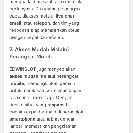
menghadapi masalah atau memiliki
pertanyaan. Dukungan pelanggan
dapat diakses melalui
live chat
,
email
, atau
telepon
, dan tim yang
responsif siap memberikan solusi
dengan cepat dan efisien.
7.
Akses Mudah Melalui
Perangkat Mobile
EDWINSLOT
juga menyediakan
akses mudah melalui perangkat
mobile
, memungkinkan pemain
untuk menikmati permainan kapan
saja dan di mana saja. Dengan
desain situs yang
responsif
,
pemain dapat bermain di perangkat
smartphone
atau
tablet
dengan
lancar, memastikan pengalaman