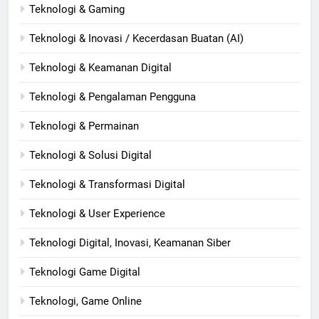
Teknologi & Gaming
Teknologi & Inovasi / Kecerdasan Buatan (AI)
Teknologi & Keamanan Digital
Teknologi & Pengalaman Pengguna
Teknologi & Permainan
Teknologi & Solusi Digital
Teknologi & Transformasi Digital
Teknologi & User Experience
Teknologi Digital, Inovasi, Keamanan Siber
Teknologi Game Digital
Teknologi, Game Online