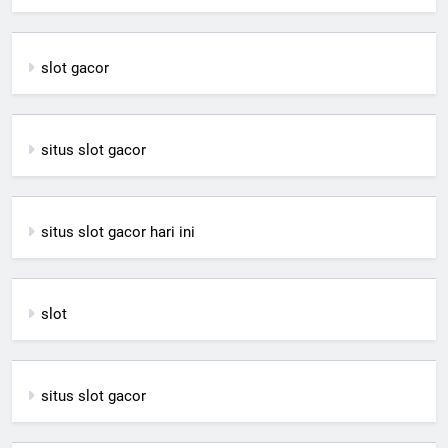
slot gacor
situs slot gacor
situs slot gacor hari ini
slot
situs slot gacor