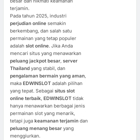
besar dan nikmati keamanan
terjamin.
Pada tahun 2025, industri
perjudian online
semakin
berkembang, dan salah satu
permainan yang tetap populer
adalah
slot online
. Jika Anda
mencari situs yang menawarkan
peluang jackpot besar
,
server
Thailand
yang stabil, dan
pengalaman bermain yang aman
,
maka
EDWINSLOT
adalah pilihan
yang tepat. Sebagai
situs slot
online terbaik
,
EDWINSLOT
tidak
hanya menawarkan berbagai jenis
permainan slot yang menarik,
tetapi juga
keamanan terjamin
dan
peluang menang besar
yang
menggiurkan.