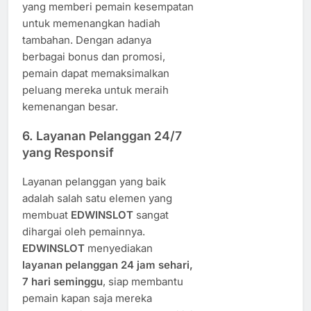
yang memberi pemain kesempatan
untuk memenangkan hadiah
tambahan. Dengan adanya
berbagai bonus dan promosi,
pemain dapat memaksimalkan
peluang mereka untuk meraih
kemenangan besar.
6.
Layanan Pelanggan 24/7
yang Responsif
Layanan pelanggan yang baik
adalah salah satu elemen yang
membuat
EDWINSLOT
sangat
dihargai oleh pemainnya.
EDWINSLOT
menyediakan
layanan pelanggan 24 jam sehari,
7 hari seminggu
, siap membantu
pemain kapan saja mereka