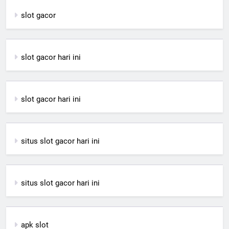
slot gacor
slot gacor hari ini
slot gacor hari ini
situs slot gacor hari ini
situs slot gacor hari ini
apk slot