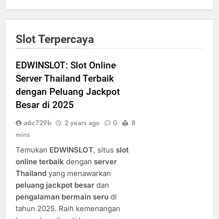
Slot Terpercaya
EDWINSLOT: Slot Online
Server Thailand Terbaik
dengan Peluang Jackpot
Besar di 2025
a6c729b
2 years ago
0
8
mins
Temukan
EDWINSLOT
, situs
slot
online terbaik
dengan
server
Thailand
yang menawarkan
peluang jackpot besar
dan
pengalaman bermain seru
di
tahun 2025. Raih kemenangan