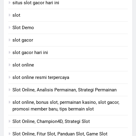
situs slot gacor hari ini
slot
Slot Demo
slot gacor
slot gacor hari ini
slot online
slot online resmi terpercaya
Slot Online, Analisis Permainan, Strategi Permainan
slot online, bonus slot, permainan kasino, slot gacor,
promosi member baru, tips bermain slot
Slot Online, Champion4D, Strategi Slot
Slot Online, Fitur Slot, Panduan Slot, Game Slot