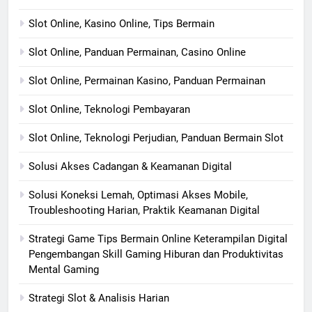
Slot Online, Kasino Online, Tips Bermain
Slot Online, Panduan Permainan, Casino Online
Slot Online, Permainan Kasino, Panduan Permainan
Slot Online, Teknologi Pembayaran
Slot Online, Teknologi Perjudian, Panduan Bermain Slot
Solusi Akses Cadangan & Keamanan Digital
Solusi Koneksi Lemah, Optimasi Akses Mobile,
Troubleshooting Harian, Praktik Keamanan Digital
Strategi Game Tips Bermain Online Keterampilan Digital
Pengembangan Skill Gaming Hiburan dan Produktivitas
Mental Gaming
Strategi Slot & Analisis Harian