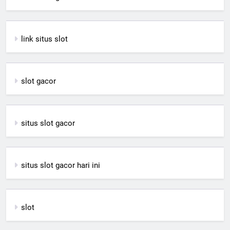
link situs slot
slot gacor
situs slot gacor
situs slot gacor hari ini
slot