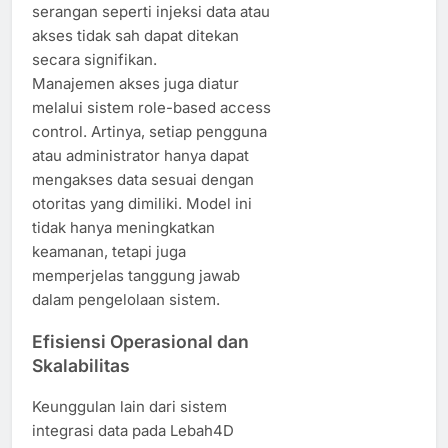
serangan seperti injeksi data atau
akses tidak sah dapat ditekan
secara signifikan.
Manajemen akses juga diatur
melalui sistem role-based access
control. Artinya, setiap pengguna
atau administrator hanya dapat
mengakses data sesuai dengan
otoritas yang dimiliki. Model ini
tidak hanya meningkatkan
keamanan, tetapi juga
memperjelas tanggung jawab
dalam pengelolaan sistem.
Efisiensi Operasional dan
Skalabilitas
Keunggulan lain dari sistem
integrasi data pada Lebah4D