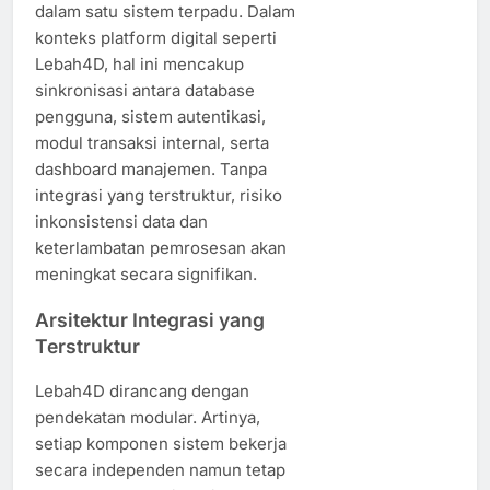
dalam satu sistem terpadu. Dalam
konteks platform digital seperti
Lebah4D, hal ini mencakup
sinkronisasi antara database
pengguna, sistem autentikasi,
modul transaksi internal, serta
dashboard manajemen. Tanpa
integrasi yang terstruktur, risiko
inkonsistensi data dan
keterlambatan pemrosesan akan
meningkat secara signifikan.
Arsitektur Integrasi yang
Terstruktur
Lebah4D dirancang dengan
pendekatan modular. Artinya,
setiap komponen sistem bekerja
secara independen namun tetap