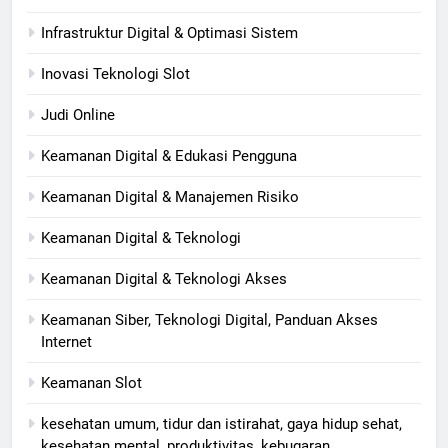
Infrastruktur Digital & Optimasi Sistem
Inovasi Teknologi Slot
Judi Online
Keamanan Digital & Edukasi Pengguna
Keamanan Digital & Manajemen Risiko
Keamanan Digital & Teknologi
Keamanan Digital & Teknologi Akses
Keamanan Siber, Teknologi Digital, Panduan Akses
Internet
Keamanan Slot
kesehatan umum, tidur dan istirahat, gaya hidup sehat,
kesehatan mental, produktivitas, kebugaran,