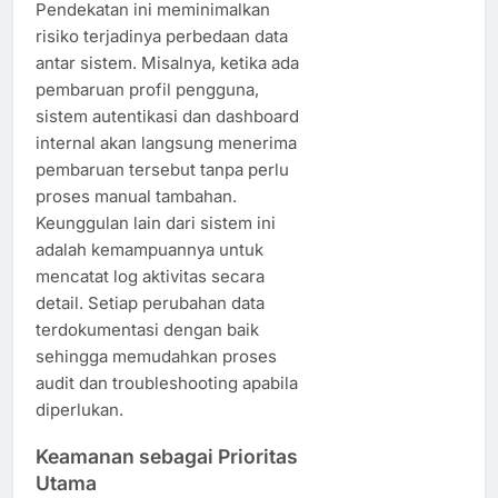
Pendekatan ini meminimalkan
risiko terjadinya perbedaan data
antar sistem. Misalnya, ketika ada
pembaruan profil pengguna,
sistem autentikasi dan dashboard
internal akan langsung menerima
pembaruan tersebut tanpa perlu
proses manual tambahan.
Keunggulan lain dari sistem ini
adalah kemampuannya untuk
mencatat log aktivitas secara
detail. Setiap perubahan data
terdokumentasi dengan baik
sehingga memudahkan proses
audit dan troubleshooting apabila
diperlukan.
Keamanan sebagai Prioritas
Utama