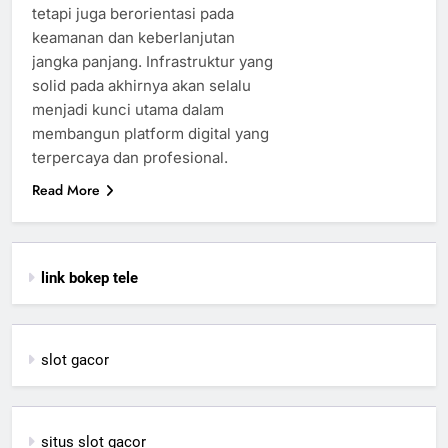
tetapi juga berorientasi pada
keamanan dan keberlanjutan
jangka panjang. Infrastruktur yang
solid pada akhirnya akan selalu
menjadi kunci utama dalam
membangun platform digital yang
terpercaya dan profesional.
Read More
link bokep tele
slot gacor
situs slot gacor