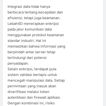
Integrasi data tidak hanya
berbicara tentang kecepatan dan
efisiensi, tetapi juga keamanan.
Lebah4D menerapkan enkripsi
pada jalur komunikasi data
menggunakan protokol keamanan
standar industri. Hal ini
memastikan bahwa informasi yang
berpindah antar server tetap
terlindungi dari potensi
penyadapan.
Selain enkripsi, terdapat pula
sistem validasi berlapis untuk
mencegah manipulasi data. Setiap
permintaan yang masuk akan
diverifikasi melalui token
autentikasi dan firewall aplikasi.
Dengan kombinasi ini, risiko