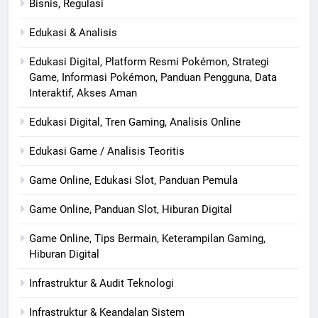
Bisnis, Regulasi
Edukasi & Analisis
Edukasi Digital, Platform Resmi Pokémon, Strategi
Game, Informasi Pokémon, Panduan Pengguna, Data
Interaktif, Akses Aman
Edukasi Digital, Tren Gaming, Analisis Online
Edukasi Game / Analisis Teoritis
Game Online, Edukasi Slot, Panduan Pemula
Game Online, Panduan Slot, Hiburan Digital
Game Online, Tips Bermain, Keterampilan Gaming,
Hiburan Digital
Infrastruktur & Audit Teknologi
Infrastruktur & Keandalan Sistem