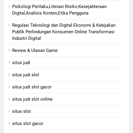
Psikologi Perilaku,Literasi Risiko,Kesejahteraan
Digital,Analisis Konten,Etika Pengguna
Regulasi Teknologi dan Digital Ekonomi & Kebijakan
Publik Perlindungan Konsumen Online Transformasi
Industri Digital
Review & Ulasan Game
situs judi
situs judi slot
situs judi slot gacor
situs judi slot online
situs slot
situs slot gacor