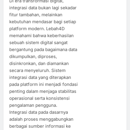
Di era transformasi digital,
integrasi data bukan lagi sekadar
fitur tambahan, melainkan
kebutuhan mendasar bagi setiap
platform modern. Lebah4D
memahami bahwa keberhasilan
sebuah sistem digital sangat
bergantung pada bagaimana data
dikumpulkan, diproses,
disinkronkan, dan diamankan
secara menyeluruh. Sistem
integrasi data yang diterapkan
pada platform ini menjadi fondasi
penting dalam menjaga stabilitas
operasional serta konsistensi
pengalaman pengguna.
Integrasi data pada dasarnya
adalah proses menggabungkan
berbagai sumber informasi ke