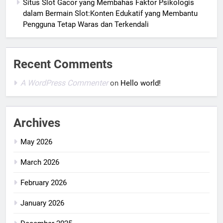
Situs Slot Gacor yang Membahas Faktor Psikologis
dalam Bermain Slot:Konten Edukatif yang Membantu
Pengguna Tetap Waras dan Terkendali
Recent Comments
A WordPress Commenter
on
Hello world!
Archives
May 2026
March 2026
February 2026
January 2026