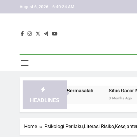
Skip
August 6, 2026
6:40:35 AM
to
content
HM
Dapatkan B
Saat Halaman Utama Bermasalah
Situs Gacor Maxwin den
3 Months Ago
HEADLINES
Home
Psikologi Perilaku,Literasi Risiko,Kesejaht