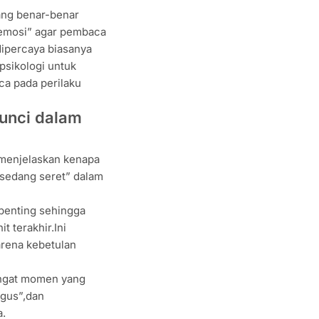
ang benar-benar
emosi” agar pembaca
dipercaya biasanya
 psikologi untuk
a pada perilaku
Kunci dalam
 menjelaskan kenapa
sedang seret” dalam
 penting sehingga
t terakhir.Ini
rena kebetulan
ingat momen yang
agus”,dan
a.