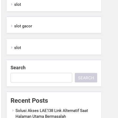
slot
slot gacor
slot
Search
SEARCH
Recent Posts
Solusi Akses LAE138 Link Alternatif Saat
Halaman Utama Bermasalah