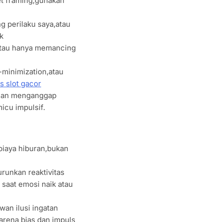
et framing,gunakan
g perilaku saya,atau
k
,atau hanya memancing
-minimization,atau
us slot gacor
aman menganggap
icu impulsif.
biaya hiburan,bukan
urunkan reaktivitas
 saat emosi naik atau
wan ilusi ingatan
karena bias dan impuls