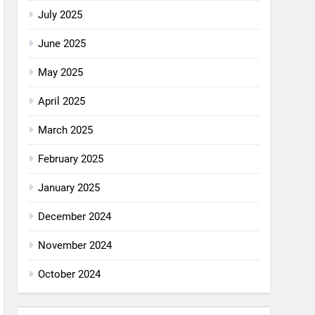
July 2025
June 2025
May 2025
April 2025
March 2025
February 2025
January 2025
December 2024
November 2024
October 2024