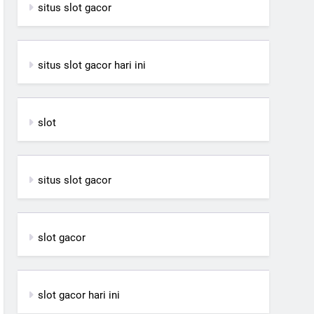
situs slot gacor
situs slot gacor hari ini
slot
situs slot gacor
slot gacor
slot gacor hari ini