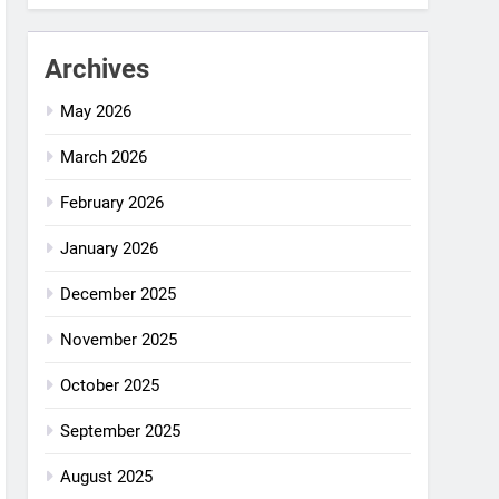
Archives
May 2026
March 2026
February 2026
January 2026
December 2025
November 2025
October 2025
September 2025
August 2025